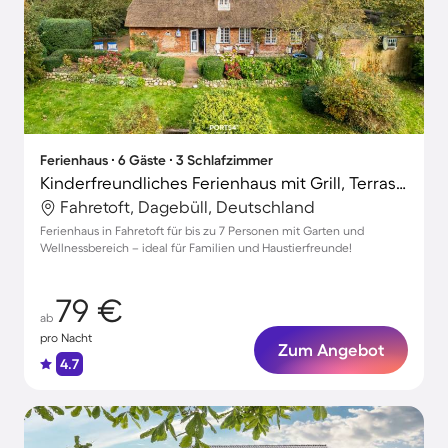
Ferienhaus ∙ 6 Gäste ∙ 3 Schlafzimmer
Kinderfreundliches Ferienhaus mit Grill, Terrasse und Garten | Gartenblick | Haustierfreundlich
Fahretoft, Dagebüll, Deutschland
Ferienhaus in Fahretoft für bis zu 7 Personen mit Garten und
Wellnessbereich – ideal für Familien und Haustierfreunde!
79 €
ab
pro Nacht
Zum Angebot
4.7