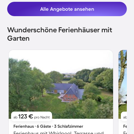
Alle Angebote ansehen
Wunderschöne Ferienhäuser mit
Garten
123 €
1
ab
pro Nacht
ab
Ferienhaus ∙ 6 Gäste ∙ 3 Schlafzimmer
Ferie
Ferienhaus mit Whirlpool, Terrasse und Garten | Gartenblick