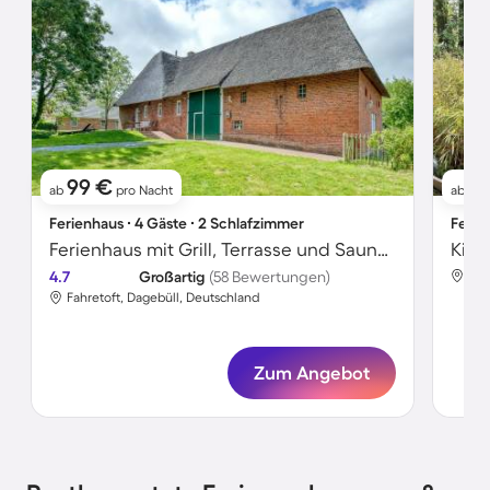
99 €
5
ab
pro Nacht
ab
Ferienhaus ∙ 4 Gäste ∙ 2 Schlafzimmer
Ferie
Ferienhaus mit Grill, Terrasse und Sauna | Perfekt für die Arbeit von Zuhause
4.7
Großartig
(58 Bewertungen)
Fah
Fahretoft, Dagebüll, Deutschland
Zum Angebot