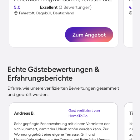
5.0
Exzellent
(3 Bewertungen)
4.6
Fahretoft, Dagebüll, Deutschland
Fah
Zum Angebot
Echte Gästebewertungen &
Erfahrungsberichte
Erfahre, wie unsere verifizierten Bewertungen gesammelt
und geprüft werden.
Gast verifiziert von
Andreas B.
Tine 
HomeToGo
Sehr gepflegte Ferienwohnung mit einem Vermieter der
Komfo
sich kümmert, damit der Urlaub schön werden kann. Zur
ruhige
Wohnung gehört eine eigene Terrasse. Grill und
zu err
Liegestühle stehen zur Verfügung und Fahrräder können
aber o