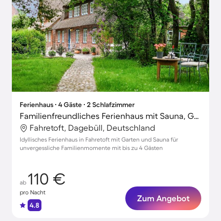
Ferienhaus ∙ 4 Gäste ∙ 2 Schlafzimmer
Familienfreundliches Ferienhaus mit Sauna, Garten und Terrasse | Naturblick | Hunde erlaubt
Fahretoft, Dagebüll, Deutschland
Idyllisches Ferienhaus in Fahretoft mit Garten und Sauna für
unvergessliche Familienmomente mit bis zu 4 Gästen
110 €
ab
pro Nacht
Zum Angebot
4.8