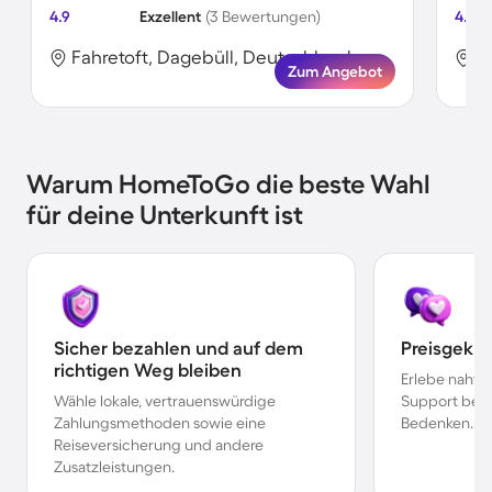
4.9
Exzellent
(3 Bewertungen)
4.8
Fahretoft, Dagebüll, Deutschland
F
Zum Angebot
Warum HomeToGo die beste Wahl
für deine Unterkunft ist
Sicher bezahlen und auf dem
Preisgekr
richtigen Weg bleiben
Erlebe nahtl
Wähle lokale, vertrauenswürdige
Support bei 
Zahlungsmethoden sowie eine
Bedenken.
Reiseversicherung und andere
Zusatzleistungen.