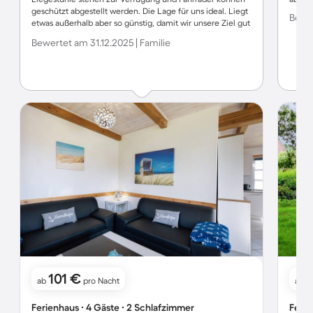
geschützt abgestellt werden. Die Lage für uns ideal. Liegt
Bewer
etwas außerhalb aber so günstig, damit wir unsere Ziel gut
erreichen konnten. Das Wlan könnte in der Wohnung
Bewertet am 31.12.2025 | Familie
etwas besser sein, aber deshalb eine Stern weniger wird
der Wohnung nicht gerecht.
101 €
1
ab
pro Nacht
ab
Ferienhaus ∙ 4 Gäste ∙ 2 Schlafzimmer
Ferie