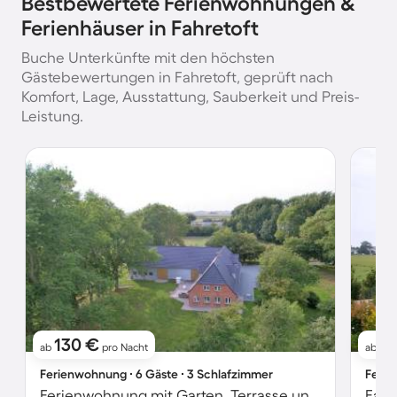
Bestbewertete Ferienwohnungen &
Ferienhäuser in Fahretoft
Buche Unterkünfte mit den höchsten
Gästebewertungen in Fahretoft, geprüft nach
Komfort, Lage, Ausstattung, Sauberkeit und Preis-
Leistung.
130 €
5
ab
pro Nacht
ab
Ferienwohnung ∙ 6 Gäste ∙ 3 Schlafzimmer
Ferie
Ferienwohnung mit Garten, Terrasse und Grill | Gartenblick