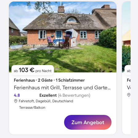
103 €
11
ab
pro Nacht
ab
Ferienhaus ∙ 2 Gäste ∙ 1 Schlafzimmer
Ferie
Ferienhaus mit Grill, Terrasse und Garten | Perfekt für die Arbeit von Zuhause
4.8
Exzellent
(4 Bewertungen)
Fah
Fahretoft, Dagebüll, Deutschland
Ter
Terrasse/Balkon
Zum Angebot