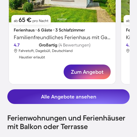
65 €
91
ab
pro Nacht
ab
Ferienhaus ∙ 6 Gäste ∙ 3 Schlafzimmer
Ferie
Familienfreundliches Ferienhaus mit Garten und Terrasse | Gartenblick | Ideal für Homeoffice | Hunde erlaubt
4.7
Großartig
(4 Bewertungen)
4.6
Fahretoft, Dagebüll, Deutschland
Fah
Haustier erlaubt
Hau
Zum Angebot
Alle Angebote ansehen
Ferienwohnungen und Ferienhäuser
mit Balkon oder Terrasse