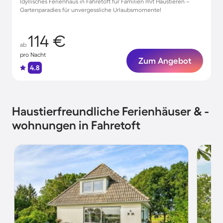
Idyllisches Ferienhaus in Fahretoft für Familien mit Haustieren –
Gartenparadies für unvergessliche Urlaubsmomente!
114 €
ab
pro Nacht
Zum Angebot
4.8
Haustierfreundliche Ferienhäuser & -
wohnungen in Fahretoft