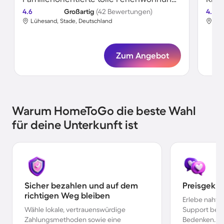
4.6
Großartig
(42 Bewertungen)
4.6
Lühesand, Stade, Deutschland
Lüh
Zum Angebot
Warum HomeToGo die beste Wahl
für deine Unterkunft ist
Sicher bezahlen und auf dem
Preisgekr
richtigen Weg bleiben
Erlebe nahtl
Wähle lokale, vertrauenswürdige
Support bei 
Zahlungsmethoden sowie eine
Bedenken.