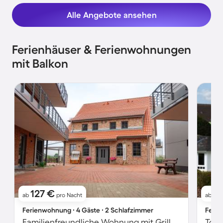
Alle Angebote ansehen
Ferienhäuser & Ferienwohnungen
mit Balkon
127 €
11
ab
pro Nacht
ab
Ferienwohnung ∙ 4 Gäste ∙ 2 Schlafzimmer
Ferie
Familienfreundliche Wohnung mit Grill, Sauna und Garten