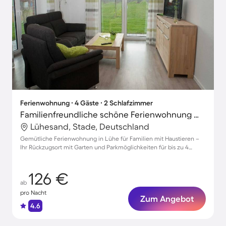
Ferienwohnung ∙ 4 Gäste ∙ 2 Schlafzimmer
Familienfreundliche schöne Ferienwohnung mit Garten und Grill | Neben dem Strand | Hunde erlaubt
Lühesand, Stade, Deutschland
Gemütliche Ferienwohnung in Lühe für Familien mit Haustieren –
Ihr Rückzugsort mit Garten und Parkmöglichkeiten für bis zu 4
Gäste!
126 €
ab
pro Nacht
Zum Angebot
4.6