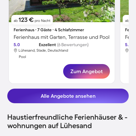
123 €
7
ab
pro Nacht
ab
Ferienhaus ∙ 7 Gäste ∙ 4 Schlafzimmer
Ferie
Ferienhaus mit Garten, Terrasse und Pool
Feri
5.0
Exzellent
(6 Bewertungen)
5.0
Lühesand, Stade, Deutschland
Lüh
Pool
Poo
Zum Angebot
Alle Angebote ansehen
Haustierfreundliche Ferienhäuser & -
wohnungen auf Lühesand