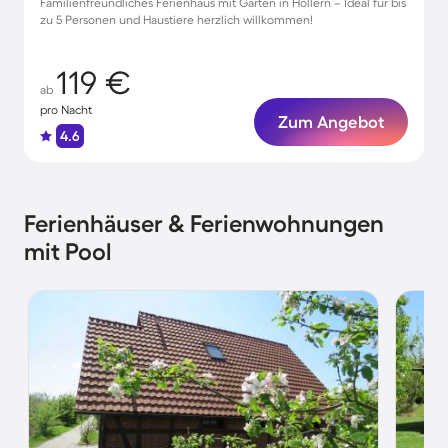
Familienfreundliches Ferienhaus mit Garten in Hollern – Ideal für bis
zu 5 Personen und Haustiere herzlich willkommen!
119 €
ab
pro Nacht
Zum Angebot
4.6
Ferienhäuser & Ferienwohnungen
mit Pool