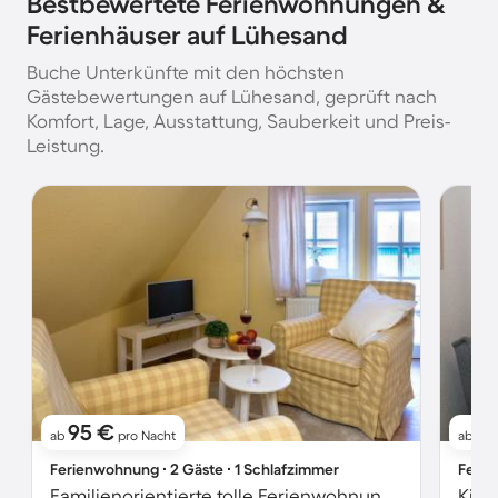
Bestbewertete Ferienwohnungen &
Ferienhäuser auf Lühesand
Buche Unterkünfte mit den höchsten
Gästebewertungen auf Lühesand, geprüft nach
Komfort, Lage, Ausstattung, Sauberkeit und Preis-
Leistung.
95 €
8
ab
pro Nacht
ab
Ferienwohnung ∙ 2 Gäste ∙ 1 Schlafzimmer
Ferie
Familienorientierte tolle Ferienwohnung mit Garten | Haustiere erlaubt