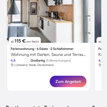
115 €
12
ab
pro Nacht
ab
Ferienwohnung ∙ 4 Gäste ∙ 2 Schlafzimmer
Ferie
Wohnung mit Garten, Sauna und Terrasse
4.5
Großartig
(4 Bewertungen)
4.5
Lühesand, Stade, Deutschland
Lüh
Zum Angebot