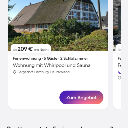
209 €
8
ab
pro Nacht
ab
Ferienwohnung ∙ 6 Gäste ∙ 2 Schlafzimmer
Ferie
Wohnung mit Whirlpool und Sauna
Bergedorf, Hamburg, Deutschland
4.9
Ber
Zum Angebot