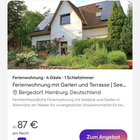
Ferienwohnung ∙ 4 Gäste ∙ 1 Schlafzimmer
Ferienwohnung mit Garten und Terrasse | Seeblick
Bergedorf, Hamburg, Deutschland
Familienfreundliche Ferienwohnung mit Seeblick und Garten in
Allermöhe am Wasser für unvergessliche Urlaubsmomente für bis
zu 4 Gäste
87 €
ab
pro Nacht
Zum Angebot