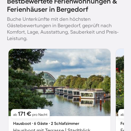
Bestbewertete Ferienwohnungen &
Ferienhäuser in Bergedorf
Buche Unterkünfte mit den höchsten
Gästebewertungen in Bergedorf, geprüft nach
Komfort, Lage, Ausstattung, Sauberkeit und Preis-
Leistung.
171 €
5
ab
pro Nacht
ab
Hausboot ∙ 6 Gäste ∙ 2 Schlafzimmer
Ferie
Hausboot mit Terrasse | Stadtblick
Feri