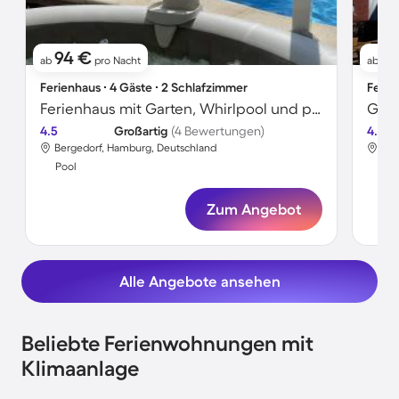
94 €
1
ab
pro Nacht
ab
Ferienhaus ∙ 4 Gäste ∙ 2 Schlafzimmer
Ferie
Ferienhaus mit Garten, Whirlpool und privatem Pool | Poolblick
4.5
Großartig
(4 Bewertungen)
4.7
Bergedorf, Hamburg, Deutschland
Ber
Pool
Poo
Zum Angebot
Alle Angebote ansehen
Beliebte Ferienwohnungen mit
Klimaanlage