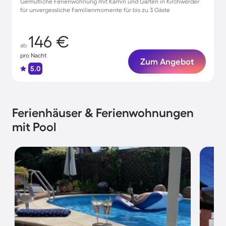
Gemütliche Ferienwohnung mit Kamin und Garten in Kirchwerder
für unvergessliche Familienmomente für bis zu 3 Gäste
146 €
ab
pro Nacht
Zum Angebot
5.0
Ferienhäuser & Ferienwohnungen
mit Pool