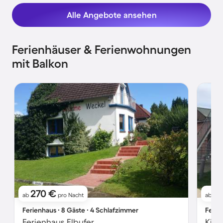
Alle Angebote ansehen
Ferienhäuser & Ferienwohnungen
mit Balkon
270 €
7
ab
pro Nacht
ab
Ferienhaus ∙ 8 Gäste ∙ 4 Schlafzimmer
Ferie
Ferienhaus Elbufer