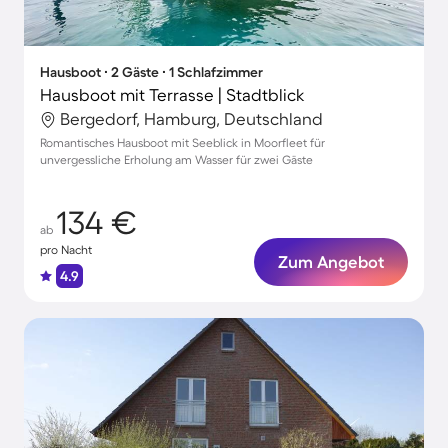
Hausboot ∙ 2 Gäste ∙ 1 Schlafzimmer
Hausboot mit Terrasse | Stadtblick
Bergedorf, Hamburg, Deutschland
Romantisches Hausboot mit Seeblick in Moorfleet für
unvergessliche Erholung am Wasser für zwei Gäste
134 €
ab
pro Nacht
Zum Angebot
4.9