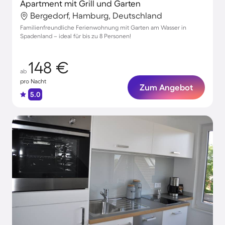
Apartment mit Grill und Garten
Bergedorf, Hamburg, Deutschland
Familienfreundliche Ferienwohnung mit Garten am Wasser in
Spadenland – ideal für bis zu 8 Personen!
148 €
ab
pro Nacht
Zum Angebot
5.0