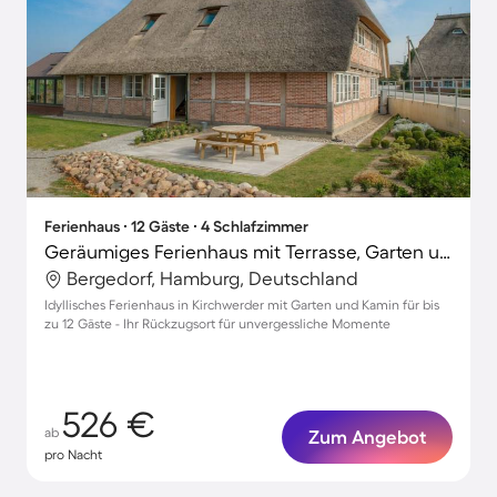
Ferienhaus ∙ 12 Gäste ∙ 4 Schlafzimmer
Geräumiges Ferienhaus mit Terrasse, Garten und Grill | Haustiere erlaubt
Bergedorf, Hamburg, Deutschland
Idyllisches Ferienhaus in Kirchwerder mit Garten und Kamin für bis
zu 12 Gäste - Ihr Rückzugsort für unvergessliche Momente
526 €
ab
Zum Angebot
pro Nacht