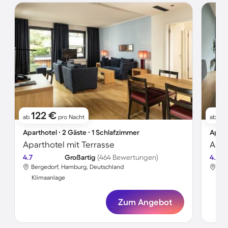
122 €
17
ab
pro Nacht
ab
Aparthotel ∙ 2 Gäste ∙ 1 Schlafzimmer
Apart
Aparthotel mit Terrasse
4.7
Großartig
(464 Bewertungen)
4.6
Bergedorf, Hamburg, Deutschland
Ber
Klimaanlage
Kli
Zum Angebot