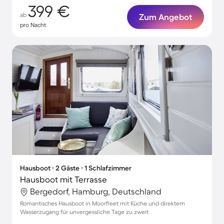
399 €
ab
Zum Angebot
pro Nacht
Hausboot ∙ 2 Gäste ∙ 1 Schlafzimmer
Hausboot mit Terrasse
Bergedorf, Hamburg, Deutschland
Romantisches Hausboot in Moorfleet mit Küche und direktem
Wasserzugang für unvergessliche Tage zu zweit