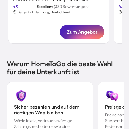
4.9
Exzellent
(330 Bewertungen)
4.9
Bergedorf, Hamburg, Deutschland
Ber
Zum Angebot
Warum HomeToGo die beste Wahl
für deine Unterkunft ist
Sicher bezahlen und auf dem
Preisgekr
richtigen Weg bleiben
Erlebe nahtl
Wähle lokale, vertrauenswürdige
Support bei 
Zahlungsmethoden sowie eine
Bedenken.