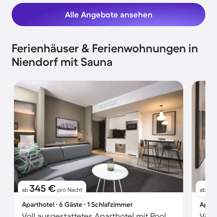
Alle Angebote ansehen
Ferienhäuser & Ferienwohnungen in
Niendorf mit Sauna
345 €
15
ab
pro Nacht
ab
Aparthotel ∙ 6 Gäste ∙ 1 Schlafzimmer
Apart
Voll ausgestattetes Aparthotel mit Pool und Sauna | Stadtblick | Ideal für Homeoffice