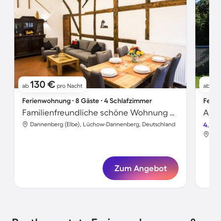
130 €
6
ab
pro Nacht
ab
Ferienwohnung ∙ 8 Gäste ∙ 4 Schlafzimmer
Ferie
Familienfreundliche schöne Wohnung mit Garten, Grill und Terrasse | Gartenblick | Hunde erlaubt
Dannenberg (Elbe), Lüchow-Dannenberg, Deutschland
4.3
Dan
Zum Angebot