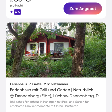
ab
pro Nacht
Zum Angebot
4.5
Ferienhaus ∙ 3 Gäste ∙ 2 Schlafzimmer
Ferienhaus mit Grill und Garten | Naturblick
Dannenberg (Elbe), Lüchow-Dannenberg, Deutschland
Idyllisches Ferienhaus in Harlingen mit Pool und Garten für
erholsame Familienmomente mit Ihren Haustieren