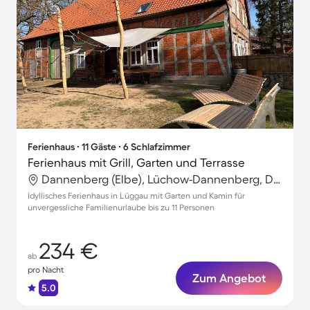
Ferienhaus ∙ 11 Gäste ∙ 6 Schlafzimmer
Ferienhaus mit Grill, Garten und Terrasse
Dannenberg (Elbe), Lüchow-Dannenberg, Deutschland
Idyllisches Ferienhaus in Lüggau mit Garten und Kamin für
unvergessliche Familienurlaube bis zu 11 Personen
234 €
ab
pro Nacht
Zum Angebot
5.0