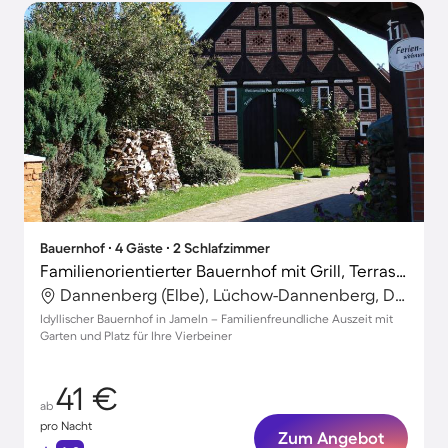
Bauernhof ∙ 4 Gäste ∙ 2 Schlafzimmer
Familienorientierter Bauernhof mit Grill, Terrasse und Garten | Haustiere erlaubt
Dannenberg (Elbe), Lüchow-Dannenberg, Deutschland
Idyllischer Bauernhof in Jameln – Familienfreundliche Auszeit mit
Garten und Platz für Ihre Vierbeiner
41 €
ab
pro Nacht
Zum Angebot