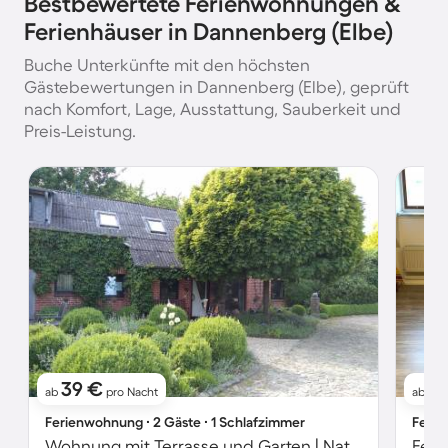
Bestbewertete Ferienwohnungen &
Ferienhäuser in Dannenberg (Elbe)
Buche Unterkünfte mit den höchsten
Gästebewertungen in Dannenberg (Elbe), geprüft
nach Komfort, Lage, Ausstattung, Sauberkeit und
Preis-Leistung.
39 €
5
ab
pro Nacht
ab
Ferienwohnung ∙ 2 Gäste ∙ 1 Schlafzimmer
Ferie
Wohnung mit Terrasse und Garten | Naturblick