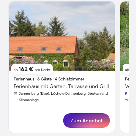
162 €
17
ab
pro Nacht
ab
Ferienhaus ∙ 6 Gäste ∙ 4 Schlafzimmer
Ferie
Ferienhaus mit Garten, Terrasse und Grill
Dannenberg (Elbe), Lüchow-Dannenberg, Deutschland
5.0
Dan
Klimaanlage
Kli
Zum Angebot