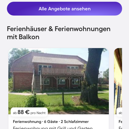
Alle Angebote ansehen
Ferienhäuser & Ferienwohnungen
mit Balkon
88 €
4
ab
pro Nacht
ab
Ferienwohnung ∙ 6 Gäste ∙ 2 Schlafzimmer
Ferie
Ferienwohnung mit Grill und Garten