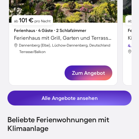
101 €
6
ab
pro Nacht
ab
Ferienhaus ∙ 4 Gäste ∙ 2 Schlafzimmer
Ferie
Ferienhaus mit Grill, Garten und Terrasse | Meerblick
Dannenberg (Elbe), Lüchow-Dannenberg, Deutschland
4.3
Dan
Terrasse/Balkon
Ter
Zum Angebot
Alle Angebote ansehen
Beliebte Ferienwohnungen mit
Klimaanlage