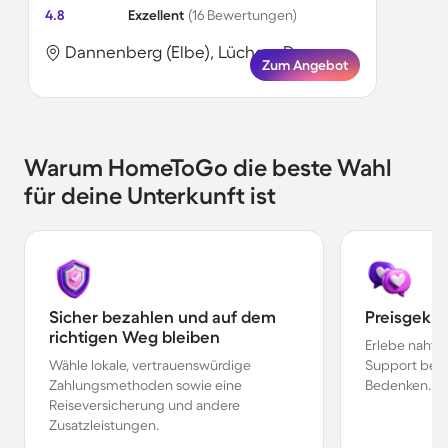
4.8
Exzellent
(16 Bewertungen)
Dannenberg (Elbe), Lüchow-Dannenberg, Deutschland
Zum Angebot
Warum HomeToGo die beste Wahl
für deine Unterkunft ist
Sicher bezahlen und auf dem
Preisgekr
richtigen Weg bleiben
Erlebe nahtl
Wähle lokale, vertrauenswürdige
Support bei 
Zahlungsmethoden sowie eine
Bedenken.
Reiseversicherung und andere
Zusatzleistungen.