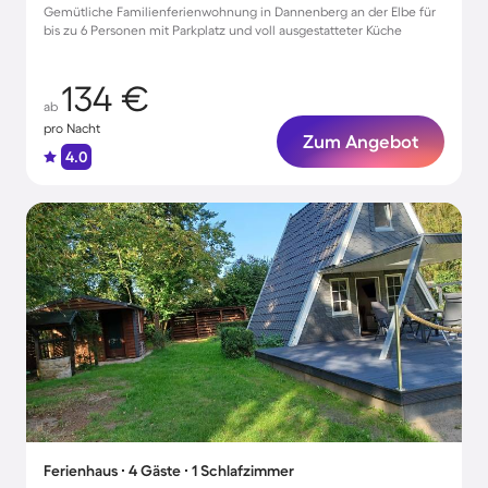
Gemütliche Familienferienwohnung in Dannenberg an der Elbe für
bis zu 6 Personen mit Parkplatz und voll ausgestatteter Küche
134 €
ab
pro Nacht
Zum Angebot
4.0
Ferienhaus ∙ 4 Gäste ∙ 1 Schlafzimmer