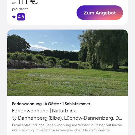
111 €
ab
pro Nacht
Zum Angebot
4.8
Ferienwohnung ∙ 4 Gäste ∙ 1 Schlafzimmer
Ferienwohnung | Naturblick
Dannenberg (Elbe), Lüchow-Dannenberg, Deutschland
Familienfreundliche Ferienwohnung am Wasser in Prisser mit Küche
und Parkmöglichkeiten für unvergessliche Urlaubsmomente