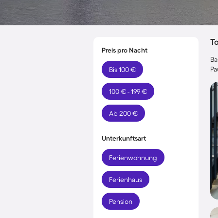
T
Preis pro Nacht
Ba
Pa
Bis 100 €
100 € - 199 €
Ab 200 €
Unterkunftsart
Ferienwohnung
Ferienhaus
Pension