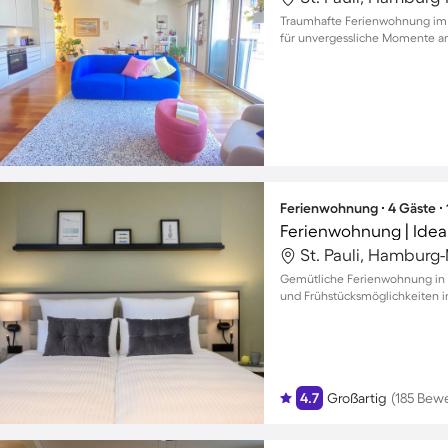
Traumhafte Ferienwohnung im 
für unvergessliche Momente am
Ferienwohnung ∙ 4 Gäste ∙
Ferienwohnung | Idea
St. Pauli, Hamburg
Gemütliche Ferienwohnung in B
und Frühstücksmöglichkeiten i
4.7
Großartig
(185 Bew