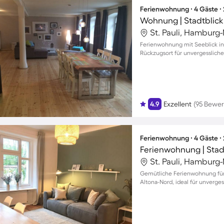
Ferienwohnung ∙ 4 Gäste ∙
Wohnung | Stadtblick 
St. Pauli, Hamburg
Ferienwohnung mit Seeblick in S
Rückzugsort für unvergesslich
4.9
Exzellent
(95 Bewe
Ferienwohnung ∙ 4 Gäste ∙
Ferienwohnung | Stad
St. Pauli, Hamburg
Gemütliche Ferienwohnung für
Altona-Nord, ideal für unverges