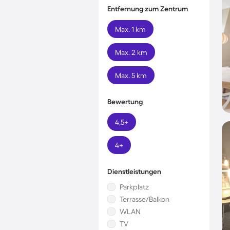
Entfernung zum Zentrum
Max. 1 km
Max. 2 km
Max. 5 km
Bewertung
4,5+
4+
Dienstleistungen
Parkplatz
Terrasse/Balkon
WLAN
TV