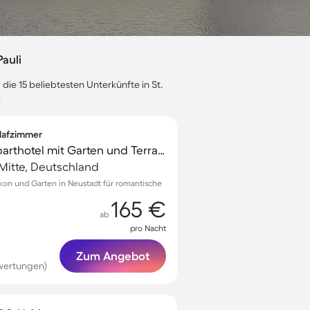
auli
die 15 beliebtesten Unterkünfte in St.
.
hlafzimmer
Voll ausgestattetes Aparthotel mit Garten und Terrasse | Stadtblick | Perfekt für die Arbeit von Zuhause
-Mitte, Deutschland
kon und Garten in Neustadt für romantische
165 €
ab
pro Nacht
Zum Angebot
wertungen)