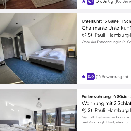
4.7
Großartig
(106 Bew
Unterkunft ∙ 3 Gäste ∙ 1 Sc
Charmante Unterkunft
St. Pauli, Hamburg
Oase der Entspannung in St. Ge
3.0
(14 Bewertungen)
Ferienwohnung ∙ 4 Gäste ∙
Wohnung mit 2 Schla
St. Pauli, Hamburg
Gemütliche Ferienwohnung in Al
und Parkmöglichkeit, ideal für 