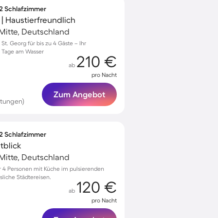
 2 Schlafzimmer
| Haustierfreundlich
-Mitte, Deutschland
t. Georg für bis zu 4 Gäste – Ihr
e Tage am Wasser
210 €
ab
pro Nacht
Zum Angebot
rtungen)
 2 Schlafzimmer
tblick
-Mitte, Deutschland
 4 Personen mit Küche im pulsierenden
sliche Städtereisen.
120 €
ab
pro Nacht