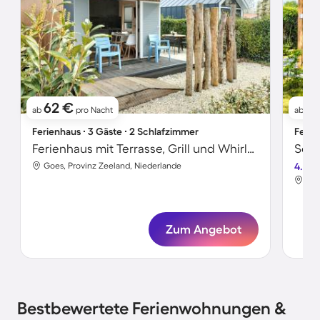
62 €
4
ab
pro Nacht
ab
Ferienhaus ∙ 3 Gäste ∙ 2 Schlafzimmer
Ferie
Ferienhaus mit Terrasse, Grill und Whirlpool | Haustiere sind willkommen
Goes, Provinz Zeeland, Niederlande
4.0
Goe
Zum Angebot
Bestbewertete Ferienwohnungen &