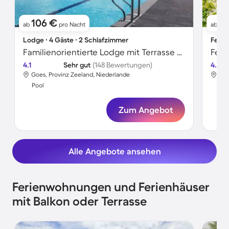
106 €
7
ab
pro Nacht
ab
Lodge ∙ 4 Gäste ∙ 2 Schlafzimmer
Ferie
Familienorientierte Lodge mit Terrasse und beheiztem Pool | Hunde erlaubt
Feri
4.1
Sehr gut
(148 Bewertungen)
4.2
Goes, Provinz Zeeland, Niederlande
Goe
Pool
Poo
Zum Angebot
Alle Angebote ansehen
Ferienwohnungen und Ferienhäuser
mit Balkon oder Terrasse