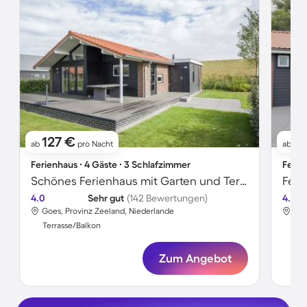
127 €
7
ab
pro Nacht
ab
Ferienhaus ∙ 4 Gäste ∙ 3 Schlafzimmer
Ferie
Schönes Ferienhaus mit Garten und Terrasse
Feri
4.0
Sehr gut
(142 Bewertungen)
4.2
Goes, Provinz Zeeland, Niederlande
Goe
Terrasse/Balkon
Ter
Zum Angebot