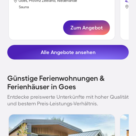
Goes, Provinz Zeeland, Niederlande
4.7
Goe
Sauna
Sa
Zum Angebot
Alle Angebote ansehen
Günstige Ferienwohnungen &
Ferienhäuser in Goes
Entdecke preiswerte Unterkünfte mit hoher Qualität
und bestem Preis-Leistungs-Verhältnis.