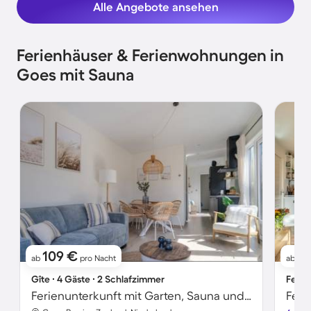
Alle Angebote ansehen
Ferienhäuser & Ferienwohnungen in
Goes mit Sauna
109 €
8
ab
pro Nacht
ab
Gîte ∙ 4 Gäste ∙ 2 Schlafzimmer
Ferie
Ferienunterkunft mit Garten, Sauna und beheiztem Pool | Gartenblick
Feri