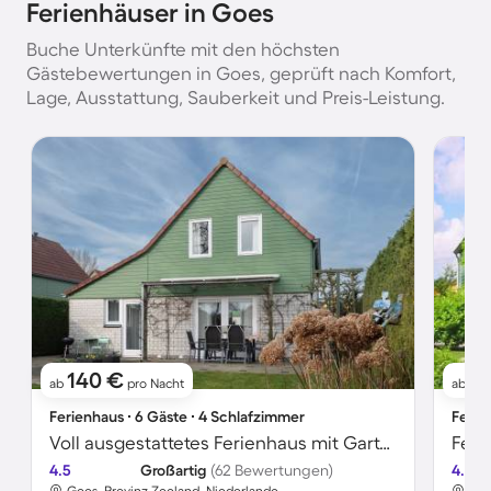
Ferienhäuser in Goes
Buche Unterkünfte mit den höchsten
Gästebewertungen in Goes, geprüft nach Komfort,
Lage, Ausstattung, Sauberkeit und Preis-Leistung.
140 €
8
ab
pro Nacht
ab
Ferienhaus ∙ 6 Gäste ∙ 4 Schlafzimmer
Ferie
Voll ausgestattetes Ferienhaus mit Garten, Sauna und Terrasse | Neben dem Strand
4.5
Großartig
(62 Bewertungen)
4.6
Goes, Provinz Zeeland, Niederlande
Goe