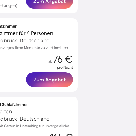
Zum Angebot
ertungen)
lafzimmer
fzimmer für 4 Personen
ldbruck, Deutschland
r unvergessliche Momente zu viert inmitten
76 €
ab
pro Nacht
Zum Angebot
 1 Schlafzimmer
arten
ldbruck, Deutschland
 Garten in Unteralting für unvergessliche