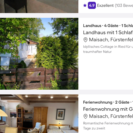
4.9
Exzellent
(103 Bew
Landhaus ∙ 4 Gäste ∙ 1 Sch
Landhaus mit 1 Schla
Maisach, Fürstenfe
Idyllisches Cottage in Ried fü
traumhafter Natur
Ferienwohnung ∙ 2 Gäste ∙
Ferienwohnung mit G
Maisach, Fürstenfe
Romantische Ferienwohnung mit
Tage zu zweit