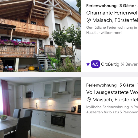
Ferienwohnung ∙ 3 Gäste ∙
Maisach, Fürstenfe
Gemütliche Ferienwohnung in A
Haustier willkommen!
4.5
Großartig
(4 Bewer
Ferienwohnung ∙ 5 Gäste ∙
Voll ausgestattete W
Maisach, Fürstenfe
Idyllische Ferienwohnung in Po
Auszeiten für bis zu 5 Persone