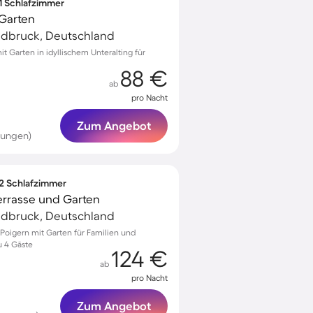
 1 Schlafzimmer
 Garten
ldbruck, Deutschland
 Garten in idyllischem Unteralting für
88 €
ab
pro Nacht
Zum Angebot
tungen)
 2 Schlafzimmer
errasse und Garten
ldbruck, Deutschland
oigern mit Garten für Familien und
u 4 Gäste
124 €
ab
pro Nacht
Zum Angebot