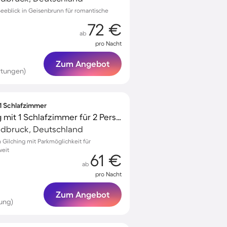
Seeblick in Geisenbrunn für romantische
72 €
ab
pro Nacht
Zum Angebot
rtungen)
 1 Schlafzimmer
Gemütliche Wohnung mit 1 Schlafzimmer für 2 Personen
ldbruck, Deutschland
Gilching mit Parkmöglichkeit für
weit
61 €
ab
pro Nacht
Zum Angebot
ung)