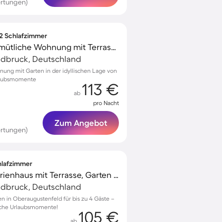
rtungen)
 2 Schlafzimmer
Kinderfreundliche gemütliche Wohnung mit Terrasse und Garten
ldbruck, Deutschland
nung mit Garten in der idyllischen Lage von
rlaubsmomente
113 €
ab
pro Nacht
Zum Angebot
rtungen)
chlafzimmer
Voll ausgestattetes Ferienhaus mit Terrasse, Garten und Grill
ldbruck, Deutschland
en in Oberaugustenfeld für bis zu 4 Gäste –
liche Urlaubsmomente!
105 €
ab