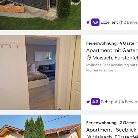
4.9
Exzellent
(112 Bewe
Ferienwohnung ∙ 4 Gäste ∙
Apartment mit Garte
Maisach, Fürstenfe
Idyllische Ferienwohnung mit G
Momente zu viert
4.3
Sehr gut
(14 Bewer
Ferienwohnung ∙ 2 Gäste ∙
Apartment | Seeblick
Maisach, Fürstenfe