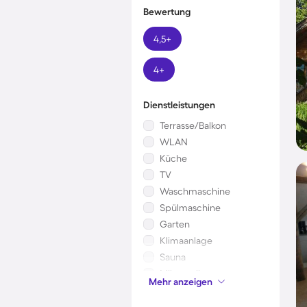
Bewertung
4,5+
4+
Dienstleistungen
Terrasse/Balkon
WLAN
Küche
TV
Waschmaschine
Spülmaschine
Garten
Klimaanlage
Sauna
Mikrowelle
Mehr anzeigen
Kinderbett