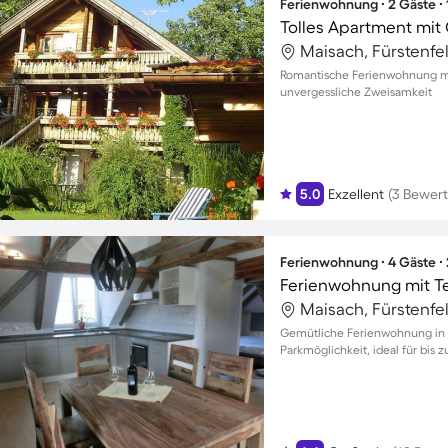
Ferienwohnung ∙ 2 Gäste ∙
Tolles Apartment mit
Maisach, Fürstenfe
Romantische Ferienwohnung mit
unvergessliche Zweisamkeit
5.0
Exzellent
(3 Bewer
Ferienwohnung ∙ 4 Gäste ∙
Ferienwohnung mit T
Maisach, Fürstenfe
Gemütliche Ferienwohnung in P
Parkmöglichkeit, ideal für bis z