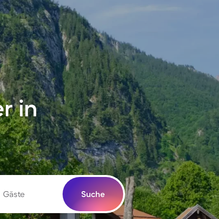
r in
Gäste
Suche