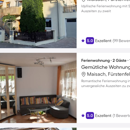
Idyllische Ferienwohnung mit 
Auszeiten zu zweit
5.0
Exzellent
(99 Bewe
Ferienwohnung ∙ 2 Gäste ∙
Maisach, Fürstenfe
Romantische Ferienwohnung in 
unvergessliche Auszeiten zu z
5.0
Exzellent
(1 Bewert