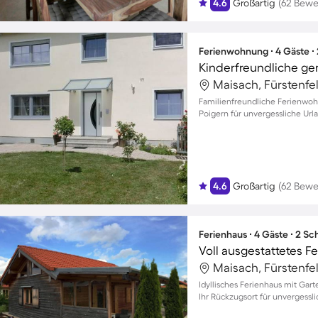
4.6
Großartig
(62 Bewe
Ferienwohnung ∙ 4 Gäste ∙
Maisach, Fürstenfe
Familienfreundliche Ferienwoh
Poigern für unvergessliche U
4.6
Großartig
(62 Bewe
Ferienhaus ∙ 4 Gäste ∙ 2 S
Maisach, Fürstenfe
Idyllisches Ferienhaus mit Gart
Ihr Rückzugsort für unvergess