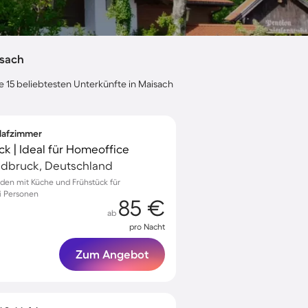
isach
e 15 beliebtesten Unterkünfte in Maisach
hlafzimmer
ck | Ideal für Homeoffice
ldbruck, Deutschland
nden mit Küche und Frühstück für
i Personen
85 €
ab
pro Nacht
Zum Angebot