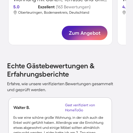
5.0
Exzellent
(163 Bewertungen)
4.7
Oberteuringen, Bodenseekreis, Deutschland
Obe
Zum Angebot
Echte Gästebewertungen &
Erfahrungsberichte
Erfahre, wie unsere verifizierten Bewertungen gesammelt
und geprüft werden.
Gast verifiziert von
Walter B.
HomeToGo
Es war eine schöne große Wohnung, in der sich auch die
Enkel wohl gefühlt haben. Allerdings war die Einrichtung
etwas abgewohnt und einige Möbel sollten allmählich
getauscht werden. Leider hatte ich am 2. Tag einen