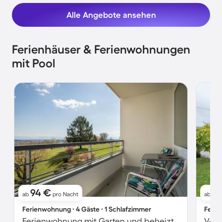
Alle Angebote ansehen
Ferienhäuser & Ferienwohnungen
mit Pool
94 €
9
ab
pro Nacht
ab
Ferienwohnung ∙ 4 Gäste ∙ 1 Schlafzimmer
Ferie
Ferienwohnung mit Garten und beheiztem Pool | Bergblick