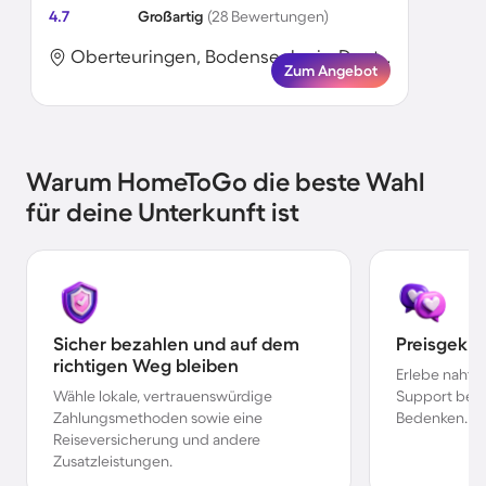
4.7
Großartig
(28 Bewertungen)
Oberteuringen, Bodenseekreis, Deutschland
Zum Angebot
Warum HomeToGo die beste Wahl
für deine Unterkunft ist
Sicher bezahlen und auf dem
Preisgekr
richtigen Weg bleiben
Erlebe nahtl
Wähle lokale, vertrauenswürdige
Support bei 
Zahlungsmethoden sowie eine
Bedenken.
Reiseversicherung und andere
Zusatzleistungen.