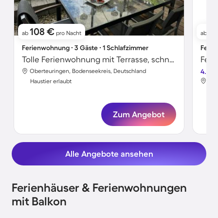
108 €
16
ab
pro Nacht
ab
Ferienwohnung ∙ 3 Gäste ∙ 1 Schlafzimmer
Ferie
Tolle Ferienwohnung mit Terrasse, schnellem Internet und Garten | Gartenblick | Haustiere sind willkommen
Feri
Oberteuringen, Bodenseekreis, Deutschland
4.0
Obe
Haustier erlaubt
Hau
Zum Angebot
Alle Angebote ansehen
Ferienhäuser & Ferienwohnungen
mit Balkon