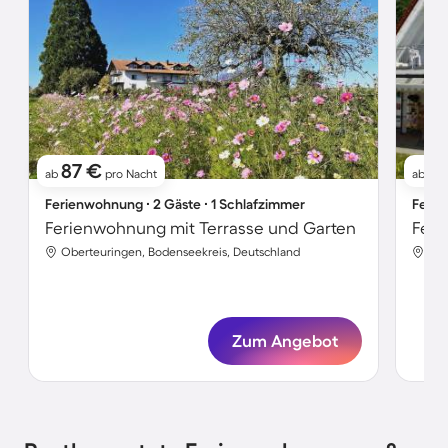
87 €
9
ab
pro Nacht
ab
Ferienwohnung ∙ 2 Gäste ∙ 1 Schlafzimmer
Ferie
Ferienwohnung mit Terrasse und Garten
Oberteuringen, Bodenseekreis, Deutschland
Obe
Zum Angebot