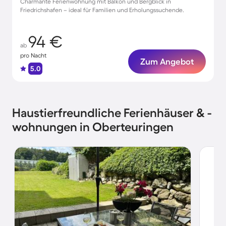
Charmante Ferienwohnung mit Balkon und Bergblick in
Friedrichshafen – ideal für Familien und Erholungssuchende.
94 €
ab
pro Nacht
Zum Angebot
5.0
Haustierfreundliche Ferienhäuser & -
wohnungen in Oberteuringen