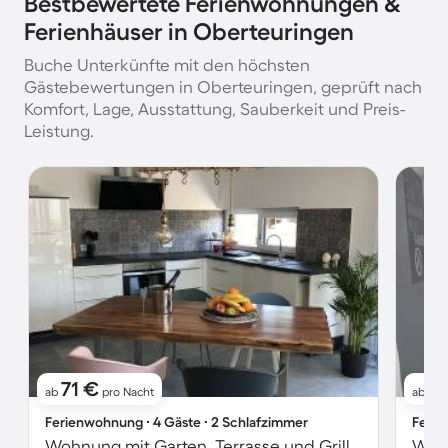
Bestbewertete Ferienwohnungen &
Ferienhäuser in Oberteuringen
Buche Unterkünfte mit den höchsten
Gästebewertungen in Oberteuringen, geprüft nach
Komfort, Lage, Ausstattung, Sauberkeit und Preis-
Leistung.
71 €
8
ab
pro Nacht
ab
Ferienwohnung ∙ 4 Gäste ∙ 2 Schlafzimmer
Ferie
Wohnung mit Garten, Terrasse und Grill | Seeblick
Woh