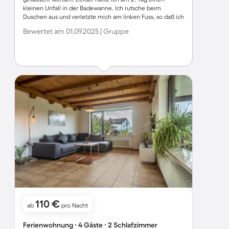
kleinen Unfall in der Badewanne. Ich rutsche beim
Duschen aus und verletzte mich am linken Fuss, so daß ich
im Krankenhaus genäht werden musste. Die
Bewertet am 01.09.2025 | Gruppe
Antirutschmatte von den Vermietern für die Badewanne
kam da dann aber zu spät für mich.
110 €
ab
pro Nacht
Ferienwohnung ∙ 4 Gäste ∙ 2 Schlafzimmer