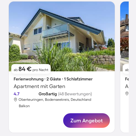
84 €
1
ab
pro Nacht
ab
Ferienwohnung ∙ 2 Gäste ∙ 1 Schlafzimmer
Ferie
Apartment mit Garten
4.7
Großartig
(48 Bewertungen)
Obe
Oberteuringen, Bodenseekreis, Deutschland
Bal
Balkon
Zum Angebot