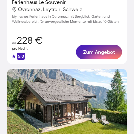
Ferienhaus Le Souvenir
Ovronnaz, Leytron, Schweiz
Idyllisches Ferienhaus in Ovronnaz mit Bergblick, Garten und
Wellnessbereich für unvergessliche Momente mit bis zu 10 Gästen
228 €
ab
pro Nacht
Zum Angebot
5.0