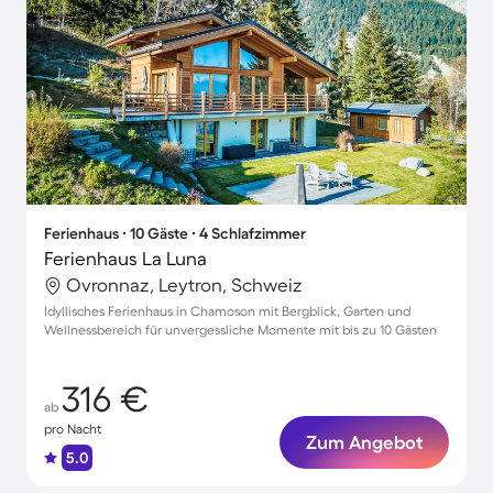
Ferienhaus ∙ 10 Gäste ∙ 4 Schlafzimmer
Ferienhaus La Luna
Ovronnaz, Leytron, Schweiz
Idyllisches Ferienhaus in Chamoson mit Bergblick, Garten und
Wellnessbereich für unvergessliche Momente mit bis zu 10 Gästen
316 €
ab
pro Nacht
Zum Angebot
5.0