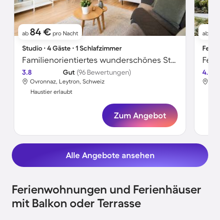
84 €
76
ab
pro Nacht
ab
Studio ∙ 4 Gäste ∙ 1 Schlafzimmer
Ferie
Familienorientiertes wunderschönes Studio | Perfekt für die Arbeit von Zuhause | Haustiere sind willkommen
Feri
3.8
Gut
(96 Bewertungen)
4.7
Ovronnaz, Leytron, Schweiz
Ovr
Haustier erlaubt
Hau
Zum Angebot
Alle Angebote ansehen
Ferienwohnungen und Ferienhäuser
mit Balkon oder Terrasse