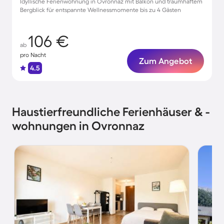
Idyllische Ferienwohnung in Ovronnaz mit Balkon und traumhaftem
Bergblick für entspannte Wellnessmomente bis zu 4 Gästen
106 €
ab
pro Nacht
Zum Angebot
4.5
Haustierfreundliche Ferienhäuser & -
wohnungen in Ovronnaz