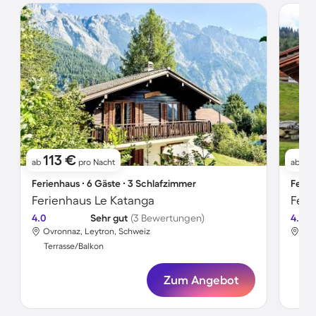
113 €
1
ab
pro Nacht
ab
Ferienhaus ∙ 6 Gäste ∙ 3 Schlafzimmer
Ferie
Ferienhaus Le Katanga
Feri
4.0
Sehr gut
(3 Bewertungen)
4.6
Ovronnaz, Leytron, Schweiz
Ovr
Terrasse/Balkon
Ter
Zum Angebot