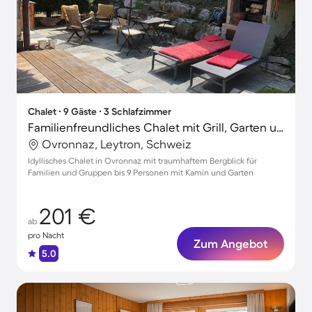
Chalet ∙ 9 Gäste ∙ 3 Schlafzimmer
Familienfreundliches Chalet mit Grill, Garten und Terrasse | Bergblick | Perfekt für die Arbeit von Zuhause
Ovronnaz, Leytron, Schweiz
Idyllisches Chalet in Ovronnaz mit traumhaftem Bergblick für
Familien und Gruppen bis 9 Personen mit Kamin und Garten
201 €
ab
pro Nacht
Zum Angebot
5.0