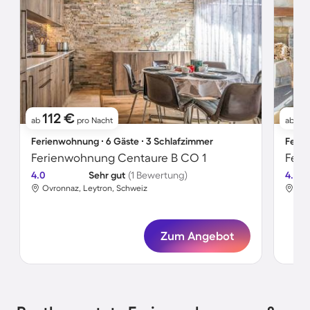
112 €
13
ab
pro Nacht
ab
Ferienwohnung ∙ 6 Gäste ∙ 3 Schlafzimmer
Ferie
Ferienwohnung Centaure B CO 1
Feri
4.0
Sehr gut
(1 Bewertung)
4.3
Ovronnaz, Leytron, Schweiz
Ovr
Zum Angebot