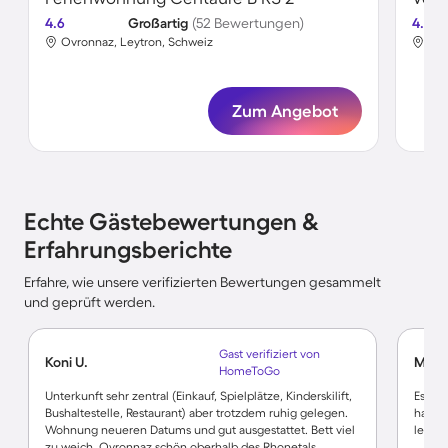
4.6
Großartig
(52 Bewertungen)
4.5
Ovronnaz, Leytron, Schweiz
Ovr
Zum Angebot
Echte Gästebewertungen &
Erfahrungsberichte
Erfahre, wie unsere verifizierten Bewertungen gesammelt
und geprüft werden.
Gast verifiziert von
Koni U.
Marku
HomeToGo
Unterkunft sehr zentral (Einkauf, Spielplätze, Kinderskilift,
Es war
Bushaltestelle, Restaurant) aber trotzdem ruhig gelegen.
haben 
Wohnung neueren Datums und gut ausgestattet. Bett viel
ledigl
zu weich. Ovronnaz schön oberhalb des Rhonetals