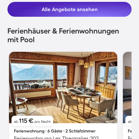
Alle Angebote ansehen
Ferienhäuser & Ferienwohnungen
mit Pool
115 €
9
ab
pro Nacht
ab
Ferienwohnung ∙ 6 Gäste ∙ 2 Schlafzimmer
Ferie
Ferienwohnung Les Thermalies 202
Feri