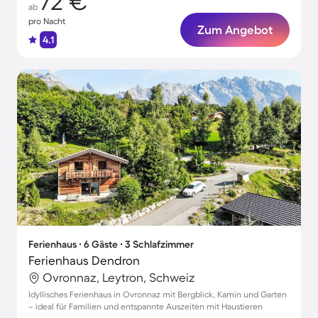
72 €
ab
pro Nacht
Zum Angebot
4.1
Ferienhaus ∙ 6 Gäste ∙ 3 Schlafzimmer
Ferienhaus Dendron
Ovronnaz, Leytron, Schweiz
Idyllisches Ferienhaus in Ovronnaz mit Bergblick, Kamin und Garten
– ideal für Familien und entspannte Auszeiten mit Haustieren