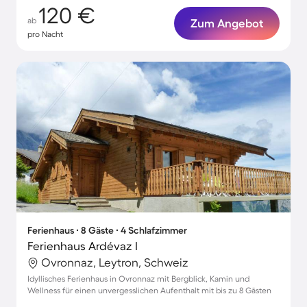
120 €
ab
Zum Angebot
pro Nacht
Ferienhaus ∙ 8 Gäste ∙ 4 Schlafzimmer
Ferienhaus Ardévaz I
Ovronnaz, Leytron, Schweiz
Idyllisches Ferienhaus in Ovronnaz mit Bergblick, Kamin und
Wellness für einen unvergesslichen Aufenthalt mit bis zu 8 Gästen