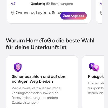
4.7
Großartig
(56 Bewertungen)
4.5
Ovronnaz, Leytron, Schweiz
O
Zum Angebot
Warum HomeToGo die beste Wahl
für deine Unterkunft ist
Sicher bezahlen und auf dem
Preisgekr
richtigen Weg bleiben
Erlebe nahtl
Wähle lokale, vertrauenswürdige
Support bei 
Zahlungsmethoden sowie eine
Bedenken.
Reiseversicherung und andere
Zusatzleistungen.