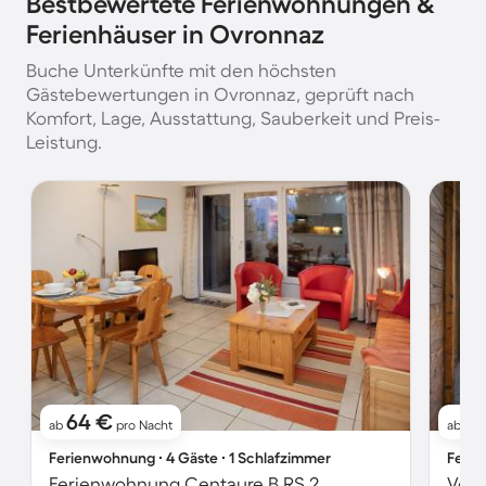
Bestbewertete Ferienwohnungen &
Ferienhäuser in Ovronnaz
Buche Unterkünfte mit den höchsten
Gästebewertungen in Ovronnaz, geprüft nach
Komfort, Lage, Ausstattung, Sauberkeit und Preis-
Leistung.
64 €
12
ab
pro Nacht
ab
Ferienwohnung ∙ 4 Gäste ∙ 1 Schlafzimmer
Ferie
Ferienwohnung Centaure B RS 2