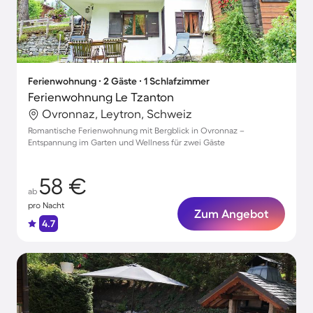
Ferienwohnung ∙ 2 Gäste ∙ 1 Schlafzimmer
Ferienwohnung Le Tzanton
Ovronnaz, Leytron, Schweiz
Romantische Ferienwohnung mit Bergblick in Ovronnaz –
Entspannung im Garten und Wellness für zwei Gäste
58 €
ab
pro Nacht
Zum Angebot
4.7