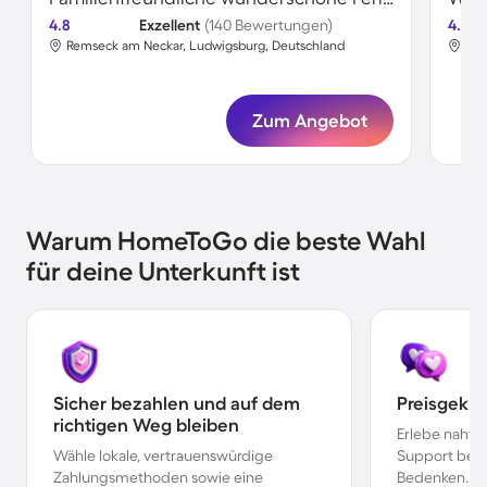
4.8
Exzellent
(140 Bewertungen)
4.8
Remseck am Neckar, Ludwigsburg, Deutschland
Rem
Zum Angebot
Warum HomeToGo die beste Wahl
für deine Unterkunft ist
Sicher bezahlen und auf dem
Preisgekr
richtigen Weg bleiben
Erlebe nahtl
Wähle lokale, vertrauenswürdige
Support bei 
Zahlungsmethoden sowie eine
Bedenken.