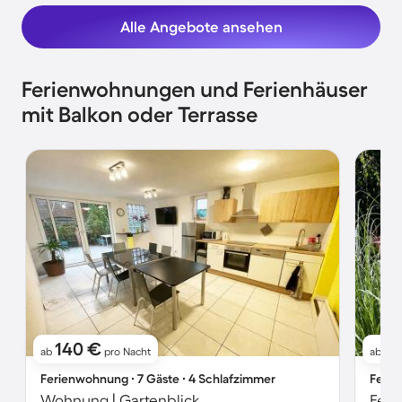
Alle Angebote ansehen
Ferienwohnungen und Ferienhäuser
mit Balkon oder Terrasse
140 €
81
ab
pro Nacht
ab
Ferienwohnung ∙ 7 Gäste ∙ 4 Schlafzimmer
Ferie
Wohnung | Gartenblick