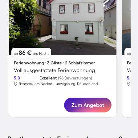
86 €
10
ab
pro Nacht
ab
Ferienwohnung ∙ 3 Gäste ∙ 2 Schlafzimmer
Ferie
Voll ausgestattete Ferienwohnung
5.0
Exzellent
(96 Bewertungen)
5.0
Remseck am Neckar, Ludwigsburg, Deutschland
Rem
Zum Angebot