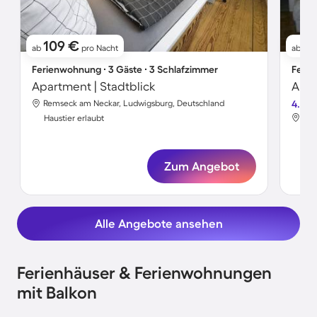
109 €
7
ab
pro Nacht
ab
Ferienwohnung ∙ 3 Gäste ∙ 3 Schlafzimmer
Ferie
Apartment | Stadtblick
Remseck am Neckar, Ludwigsburg, Deutschland
4.3
Rem
Haustier erlaubt
Hau
Zum Angebot
Alle Angebote ansehen
Ferienhäuser & Ferienwohnungen
mit Balkon