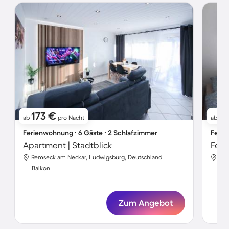
173 €
1
ab
pro Nacht
ab
Ferienwohnung ∙ 6 Gäste ∙ 2 Schlafzimmer
Ferie
Apartment | Stadtblick
Feri
Remseck am Neckar, Ludwigsburg, Deutschland
Rem
Balkon
Bal
Zum Angebot