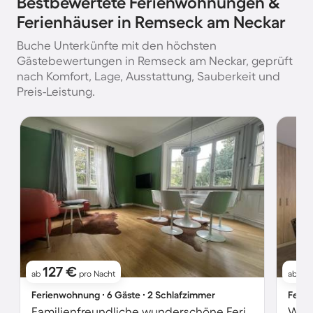
Bestbewertete Ferienwohnungen &
Ferienhäuser in Remseck am Neckar
Buche Unterkünfte mit den höchsten
Gästebewertungen in Remseck am Neckar, geprüft
nach Komfort, Lage, Ausstattung, Sauberkeit und
Preis-Leistung.
127 €
1
ab
pro Nacht
ab
Ferienwohnung ∙ 6 Gäste ∙ 2 Schlafzimmer
Ferie
Familienfreundliche wunderschöne Ferienwohnung mit Garten und Grill | Stadtblick