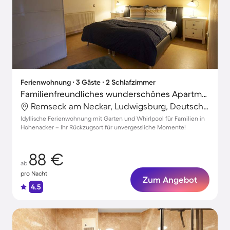
Ferienwohnung ∙ 3 Gäste ∙ 2 Schlafzimmer
Familienfreundliches wunderschönes Apartment mit Garten, Whirlpool und Terrasse | Perfekt für die Arbeit von Zuhause
Remseck am Neckar, Ludwigsburg, Deutschland
Idyllische Ferienwohnung mit Garten und Whirlpool für Familien in
Hohenacker – Ihr Rückzugsort für unvergessliche Momente!
88 €
ab
pro Nacht
Zum Angebot
4.5