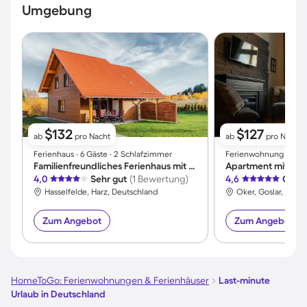
Umgebung
$132
$127
ab
pro Nacht
ab
pro Nacht
Ferienhaus ∙ 6 Gäste ∙ 2 Schlafzimmer
Ferienwohnung ∙ 2 Gäs
Familienfreundliches Ferienhaus mit Garten, Terrasse und Grill | Bergblick | Haustiere sind willkommen
Apartment mit Terra
4,0
Sehr gut
(1 Bewertung)
4,6
Großa
Hasselfelde, Harz, Deutschland
Oker, Goslar, Deut
Zum Angebot
Zum Angebot
HomeToGo: Ferienwohnungen & Ferienhäuser
Last-minute
Urlaub in Deutschland