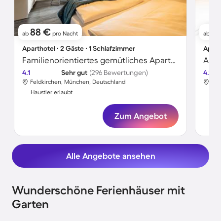
88 €
6
ab
pro Nacht
ab
Aparthotel ∙ 2 Gäste ∙ 1 Schlafzimmer
Apart
Familienorientiertes gemütliches Aparthotel mit Terrasse und Garten | Ideal für Homeoffice | Haustiere sind willkommen
4.1
Sehr gut
(296 Bewertungen)
4.1
Feldkirchen, München, Deutschland
Fel
Haustier erlaubt
Hau
Zum Angebot
Alle Angebote ansehen
Wunderschöne Ferienhäuser mit
Garten