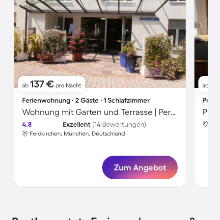
137 €
12
ab
pro Nacht
ab
Ferienwohnung ∙ 2 Gäste ∙ 1 Schlafzimmer
Priva
Wohnung mit Garten und Terrasse | Perfekt für die Arbeit von Zuhause
Priv
4.8
Exzellent
(14 Bewertungen)
Fel
Feldkirchen, München, Deutschland
Zum Angebot