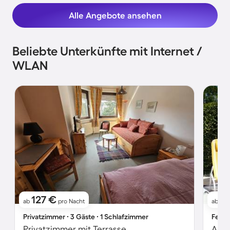
Alle Angebote ansehen
Beliebte Unterkünfte mit Internet /
WLAN
127 €
1
ab
pro Nacht
ab
Privatzimmer ∙ 3 Gäste ∙ 1 Schlafzimmer
Ferie
Privatzimmer mit Terrasse