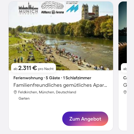
2.311 €
4
ab
pro Nacht
ab
Ferienwohnung ∙ 5 Gäste ∙ 1 Schlafzimmer
Campi
Familienfreundliches gemütliches Apartment mit Garten | Haustierfreundlich
Feldkirchen, München, Deutschland
Fel
Garten
Gar
Zum Angebot