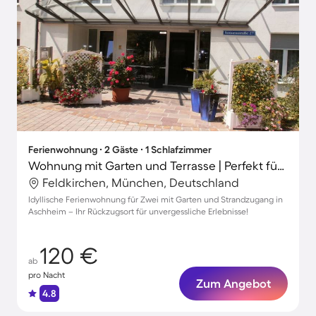
Ferienwohnung ∙ 2 Gäste ∙ 1 Schlafzimmer
Wohnung mit Garten und Terrasse | Perfekt für die Arbeit von Zuhause
Feldkirchen, München, Deutschland
Idyllische Ferienwohnung für Zwei mit Garten und Strandzugang in
Aschheim – Ihr Rückzugsort für unvergessliche Erlebnisse!
120 €
ab
pro Nacht
Zum Angebot
4.8