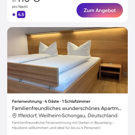
ab
pro Nacht
Zum Angebot
4.5
Ferienwohnung ∙ 4 Gäste ∙ 1 Schlafzimmer
Familienfreundliches wunderschönes Apartment mit Terrasse, Grill und Garten | Haustiere sind willkommen
Iffeldorf, Weilheim-Schongau, Deutschland
Familienfreundliche Ferienwohnung mit Garten in Beuerberg –
Haustiere willkommen und ideal für bis zu 4 Personen!