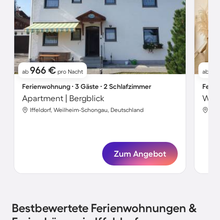
966 €
13
ab
pro Nacht
ab
Ferienwohnung ∙ 3 Gäste ∙ 2 Schlafzimmer
Ferie
Apartment | Bergblick
Iffeldorf, Weilheim-Schongau, Deutschland
Iff
Zum Angebot
Bestbewertete Ferienwohnungen &