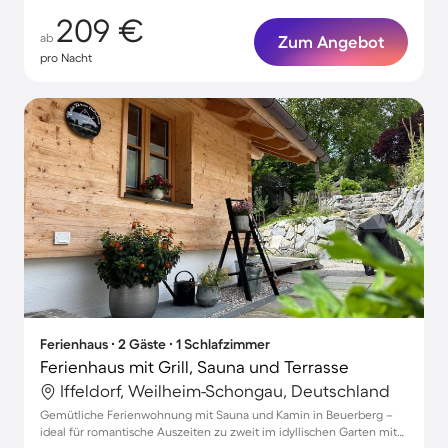
209 €
ab
Zum Angebot
pro Nacht
Ferienhaus ∙ 2 Gäste ∙ 1 Schlafzimmer
Ferienhaus mit Grill, Sauna und Terrasse
Iffeldorf, Weilheim-Schongau, Deutschland
Gemütliche Ferienwohnung mit Sauna und Kamin in Beuerberg –
ideal für romantische Auszeiten zu zweit im idyllischen Garten mit