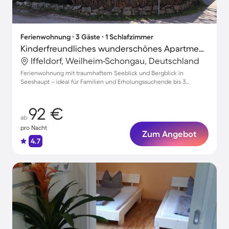
Ferienwohnung ∙ 3 Gäste ∙ 1 Schlafzimmer
Kinderfreundliches wunderschönes Apartment mit Terrasse | Bergblick
Iffeldorf, Weilheim-Schongau, Deutschland
Ferienwohnung mit traumhaftem Seeblick und Bergblick in
Seeshaupt – ideal für Familien und Erholungssuchende bis 3
Personen
92 €
ab
pro Nacht
Zum Angebot
4.7