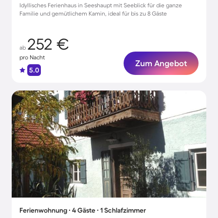
Idyllisches Ferienhaus in Seeshaupt mit Seeblick für die ganze
Familie und gemütlichem Kamin, ideal für bis zu 8 Gäste
252 €
ab
pro Nacht
Zum Angebot
5.0
Ferienwohnung ∙ 4 Gäste ∙ 1 Schlafzimmer