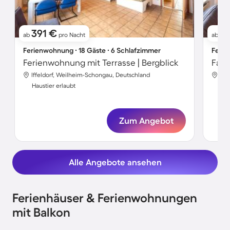
391 €
17
ab
pro Nacht
ab
Ferienwohnung ∙ 18 Gäste ∙ 6 Schlafzimmer
Ferie
Ferienwohnung mit Terrasse | Bergblick
Iffeldorf, Weilheim-Schongau, Deutschland
Iff
Haustier erlaubt
Hau
Zum Angebot
Alle Angebote ansehen
Ferienhäuser & Ferienwohnungen
mit Balkon