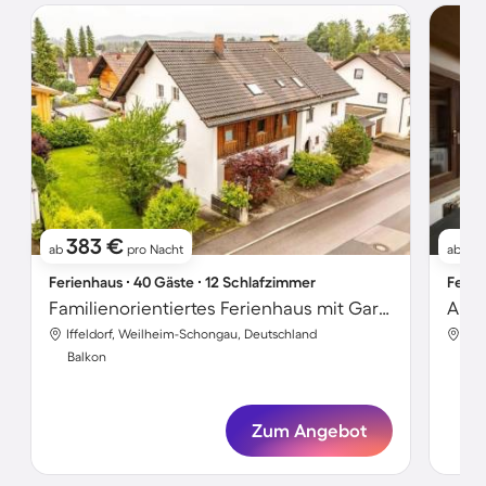
383 €
2
ab
pro Nacht
ab
Ferienhaus ∙ 40 Gäste ∙ 12 Schlafzimmer
Ferie
Familienorientiertes Ferienhaus mit Garten und Terrasse | Panoramablick | Haustiere sind willkommen
Apar
Iffeldorf, Weilheim-Schongau, Deutschland
Iff
Balkon
Bal
Zum Angebot