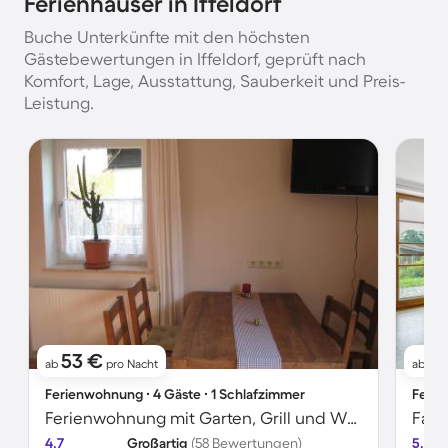
Ferienhäuser in Iffeldorf
Buche Unterkünfte mit den höchsten
Gästebewertungen in Iffeldorf, geprüft nach
Komfort, Lage, Ausstattung, Sauberkeit und Preis-
Leistung.
53 €
2
ab
pro Nacht
ab
Ferienwohnung ∙ 4 Gäste ∙ 1 Schlafzimmer
Ferie
Ferienwohnung mit Garten, Grill und Whirlpool
4.7
Großartig
(58 Bewertungen)
5.0