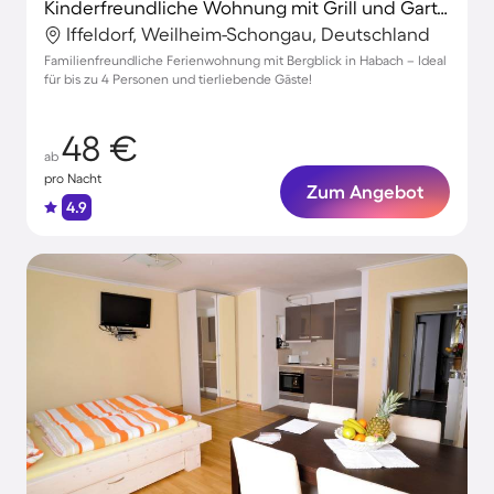
Kinderfreundliche Wohnung mit Grill und Garten | Bergblick | Haustiere sind willkommen
Iffeldorf, Weilheim-Schongau, Deutschland
Familienfreundliche Ferienwohnung mit Bergblick in Habach – Ideal
für bis zu 4 Personen und tierliebende Gäste!
48 €
ab
pro Nacht
Zum Angebot
4.9