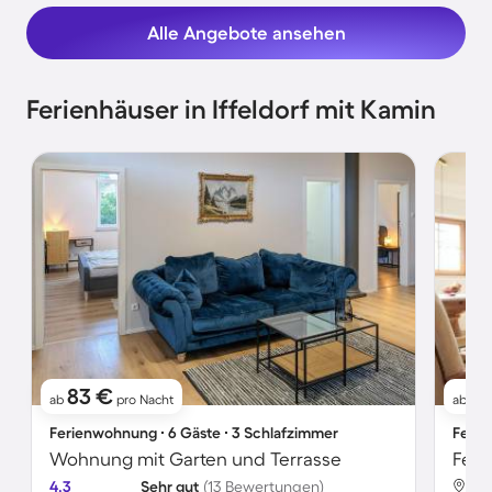
Alle Angebote ansehen
Ferienhäuser in Iffeldorf mit Kamin
83 €
2
ab
pro Nacht
ab
Ferienwohnung ∙ 6 Gäste ∙ 3 Schlafzimmer
Ferie
Wohnung mit Garten und Terrasse
4.3
Sehr gut
(13 Bewertungen)
Iff