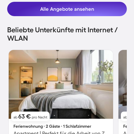
Alle Angebote ansehen
Beliebte Unterkünfte mit Internet /
WLAN
63 €
6
ab
pro Nacht
ab
Ferienwohnung ∙ 2 Gäste ∙ 1 Schlafzimmer
Ferie
Apartment | Perfekt für die Arbeit von Zuhause