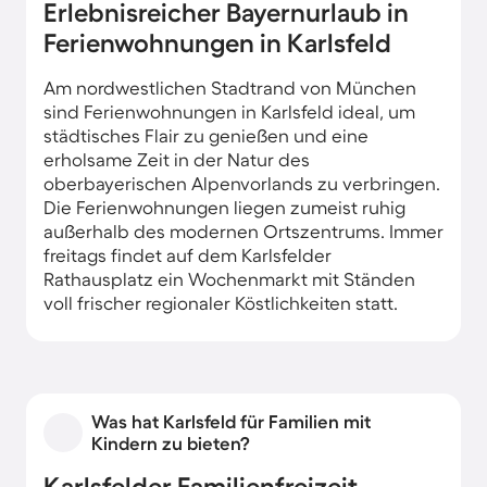
Erlebnisreicher Bayernurlaub in
Ferienwohnungen in Karlsfeld
Am nordwestlichen Stadtrand von München
sind Ferienwohnungen in Karlsfeld ideal, um
städtisches Flair zu genießen und eine
erholsame Zeit in der Natur des
oberbayerischen Alpenvorlands zu verbringen.
Die Ferienwohnungen liegen zumeist ruhig
außerhalb des modernen Ortszentrums. Immer
freitags findet auf dem Karlsfelder
Rathausplatz ein Wochenmarkt mit Ständen
voll frischer regionaler Köstlichkeiten statt.
Weit über die Stadtgrenzen hinaus bekannt ist
das traditionsreiche Siedlerfest, das die
Karlsfelder mit Brillantfeuerwerk, buntem
Rummel und Fischerstechen am Karlsfelder
Was hat Karlsfeld für Familien mit
See ausgiebig feiern. Im städtischen
Kindern zu bieten?
Bürgerhaus erwartet dich unweit deiner
Karlsfelder Familienfreizeit