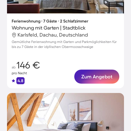
Ferienwohnung ∙ 7 Gäste ∙ 2 Schlafzimmer
Wohnung mit Garten | Stadtblick
Karlsfeld, Dachau, Deutschland
Gemütliche Ferienwohnung mit Garten und Parkmöglichkeiten für
bis zu 7 Gäste in der idyllischen Obermoosschwaige
146 €
ab
pro Nacht
Zum Angebot
4.8