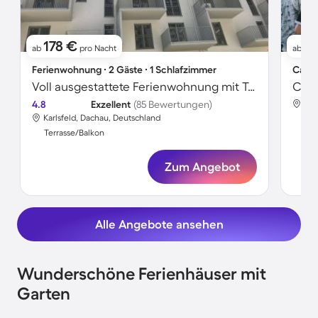
178 €
51
ab
pro Nacht
ab
Ferienwohnung ∙ 2 Gäste ∙ 1 Schlafzimmer
Campi
Voll ausgestattete Ferienwohnung mit Terrasse und Garten | Perfekt für die Arbeit von Zuhause
4.8
Exzellent
(85 Bewertungen)
Kar
Karlsfeld, Dachau, Deutschland
Ter
Terrasse/Balkon
Zum Angebot
Alle Angebote ansehen
Wunderschöne Ferienhäuser mit
Garten