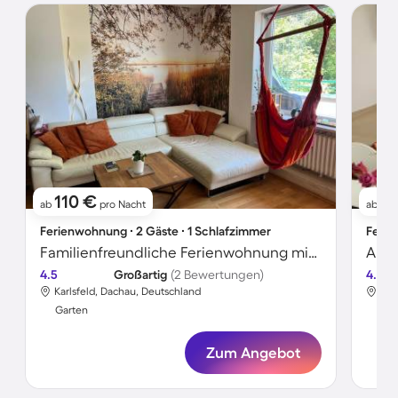
110 €
1
ab
pro Nacht
ab
Ferienwohnung ∙ 2 Gäste ∙ 1 Schlafzimmer
Ferie
Familienfreundliche Ferienwohnung mit Garten | Gartenblick | Haustierfreundlich
Apar
4.5
Großartig
(2 Bewertungen)
4.0
Karlsfeld, Dachau, Deutschland
Kar
Garten
Gar
Zum Angebot