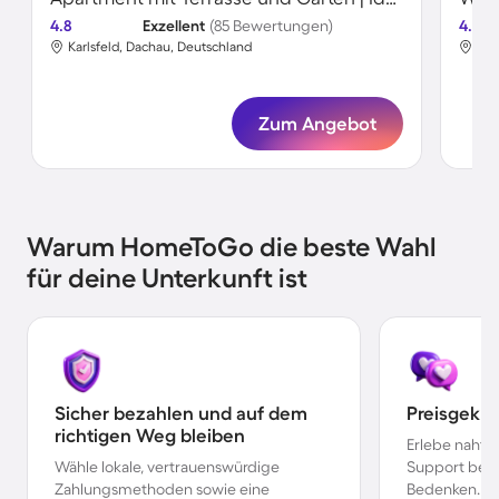
4.8
Exzellent
(85 Bewertungen)
4.8
Karlsfeld, Dachau, Deutschland
Kar
Zum Angebot
Warum HomeToGo die beste Wahl
für deine Unterkunft ist
Sicher bezahlen und auf dem
Preisgekr
richtigen Weg bleiben
Erlebe nahtl
Wähle lokale, vertrauenswürdige
Support bei 
Zahlungsmethoden sowie eine
Bedenken.