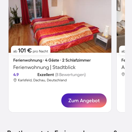
101 €
11
ab
pro Nacht
ab
Ferienwohnung ∙ 4 Gäste ∙ 2 Schlafzimmer
Ferie
Ferienwohnung | Stadtblick
Apar
4.9
Exzellent
(8 Bewertungen)
Kar
Karlsfeld, Dachau, Deutschland
Zum Angebot