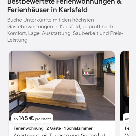
Bestbewertete Ferienwohnungen &
Ferienhäuser in Karlsfeld
Buche Unterkünfte mit den höchsten
Gästebewertungen in Karlsfeld, geprüft nach
Komfort, Lage, Ausstattung, Sauberkeit und Preis-
Leistung.
145 €
3
ab
pro Nacht
ab
Ferienwohnung ∙ 2 Gäste ∙ 1 Schlafzimmer
Ferie
Apartment mit Terrasse und Garten | Ideal für Homeoffice