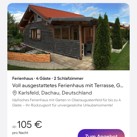
Ferienhaus ∙ 4 Gäste ∙ 2 Schlafzimmer
Voll ausgestattetes Ferienhaus mit Terrasse, Garten und Grill
Karlsfeld, Dachau, Deutschland
Idyllisches Ferienhaus mit Garten in Oberaugustenfeld für bis zu 4
Gäste – Ihr Rückzugsort für unvergessliche Urlaubsmomente!
105 €
ab
pro Nacht
Zum Angebot