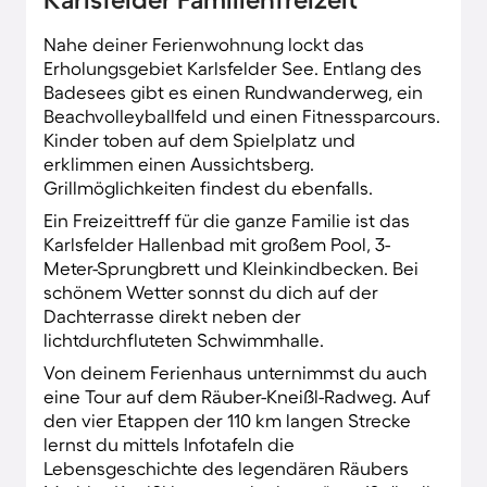
Ferienwohnung ein abwechslungsreiches
Kulturangebot. In die rund 200-jährige
Nahe deiner Ferienwohnung lockt das
Geschichte Karlsfelds wiederum tauchst du im
Erholungsgebiet Karlsfelder See. Entlang des
Heimatmuseum im Alten Rathaus der Stadt ein.
Badesees gibt es einen Rundwanderweg, ein
Beachvolleyballfeld und einen Fitnessparcours.
Kinder toben auf dem Spielplatz und
erklimmen einen Aussichtsberg.
Grillmöglichkeiten findest du ebenfalls.
Ein Freizeittreff für die ganze Familie ist das
Karlsfelder Hallenbad mit großem Pool, 3-
Meter-Sprungbrett und Kleinkindbecken. Bei
schönem Wetter sonnst du dich auf der
Dachterrasse direkt neben der
lichtdurchfluteten Schwimmhalle.
Von deinem Ferienhaus unternimmst du auch
eine Tour auf dem Räuber-Kneißl-Radweg. Auf
den vier Etappen der 110 km langen Strecke
lernst du mittels Infotafeln die
Lebensgeschichte des legendären Räubers