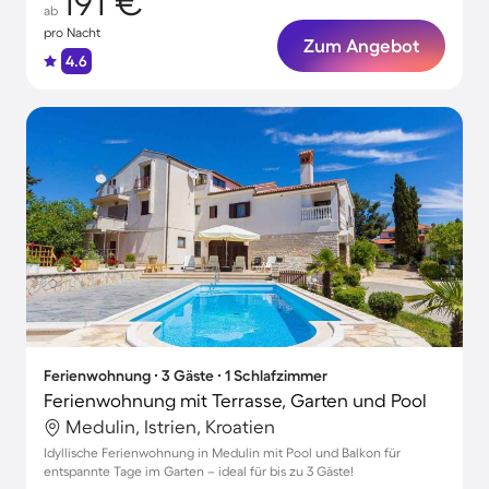
191 €
ab
pro Nacht
Zum Angebot
4.6
Ferienwohnung ∙ 3 Gäste ∙ 1 Schlafzimmer
Ferienwohnung mit Terrasse, Garten und Pool
Medulin, Istrien, Kroatien
Idyllische Ferienwohnung in Medulin mit Pool und Balkon für
entspannte Tage im Garten – ideal für bis zu 3 Gäste!