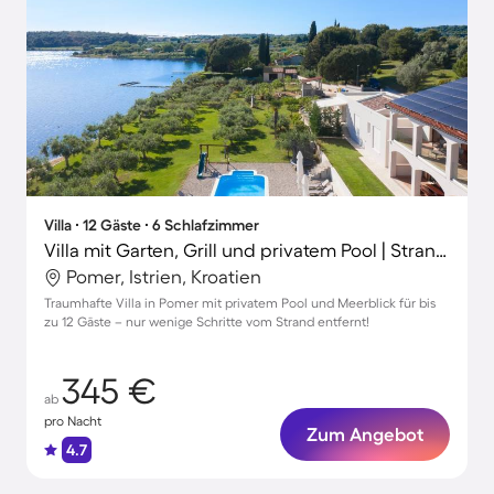
Villa ∙ 12 Gäste ∙ 6 Schlafzimmer
Villa mit Garten, Grill und privatem Pool | Strandblick
Pomer, Istrien, Kroatien
Traumhafte Villa in Pomer mit privatem Pool und Meerblick für bis
zu 12 Gäste – nur wenige Schritte vom Strand entfernt!
345 €
ab
pro Nacht
Zum Angebot
4.7