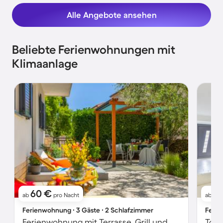
Alle Angebote ansehen
Beliebte Ferienwohnungen mit
Klimaanlage
60 €
8
ab
pro Nacht
ab
Ferienwohnung ∙ 3 Gäste ∙ 2 Schlafzimmer
Ferie
Ferienwohnung mit Terrasse, Grill und Garten