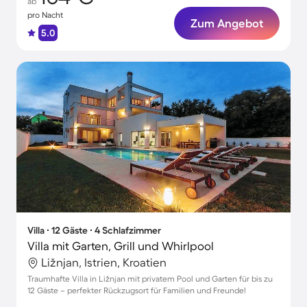
ab
pro Nacht
Zum Angebot
5.0
Villa ∙ 12 Gäste ∙ 4 Schlafzimmer
Villa mit Garten, Grill und Whirlpool
Ližnjan, Istrien, Kroatien
Traumhafte Villa in Ližnjan mit privatem Pool und Garten für bis zu
12 Gäste – perfekter Rückzugsort für Familien und Freunde!