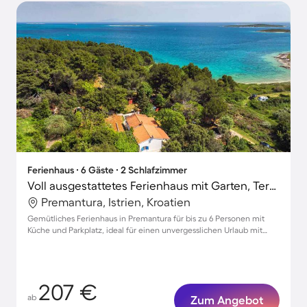
Ferienhaus ∙ 6 Gäste ∙ 2 Schlafzimmer
Voll ausgestattetes Ferienhaus mit Garten, Terrasse und Grill | Haustierfreundlich
Premantura, Istrien, Kroatien
Gemütliches Ferienhaus in Premantura für bis zu 6 Personen mit
Küche und Parkplatz, ideal für einen unvergesslichen Urlaub mit
Haustieren
207 €
ab
Zum Angebot