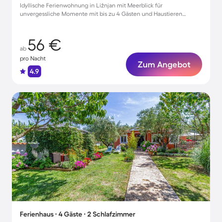
Idyllische Ferienwohnung in Ližnjan mit Meerblick für
unvergessliche Momente mit bis zu 4 Gästen und Haustieren
willkommen!
56 €
ab
pro Nacht
Zum Angebot
4.9
Ferienhaus ∙ 4 Gäste ∙ 2 Schlafzimmer