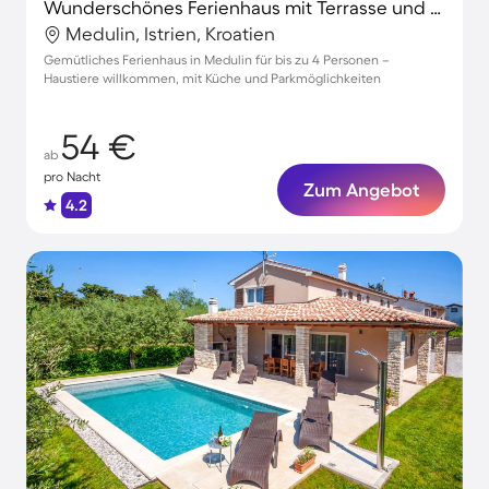
Wunderschönes Ferienhaus mit Terrasse und Grill | Naturblick | Haustiere sind willkommen
Medulin, Istrien, Kroatien
Gemütliches Ferienhaus in Medulin für bis zu 4 Personen –
Haustiere willkommen, mit Küche und Parkmöglichkeiten
54 €
ab
pro Nacht
Zum Angebot
4.2