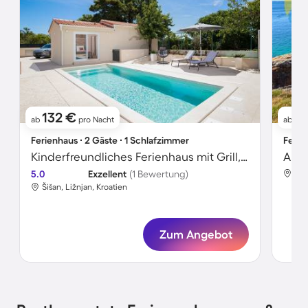
132 €
6
ab
pro Nacht
ab
Ferienhaus ∙ 2 Gäste ∙ 1 Schlafzimmer
Ferie
Kinderfreundliches Ferienhaus mit Grill, Pool und Terrasse
Apar
5.0
Exzellent
(1 Bewertung)
Vid
Šišan, Ližnjan, Kroatien
Zum Angebot