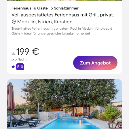
Ferienhaus ∙ 6 Gäste ∙ 3 Schlafzimmer
Voll ausgestattetes Ferienhaus mit Grill, privatem Pool und Terrasse | Naturblick
Medulin, Istrien, Kroatien
Traumhaftes Ferienhaus mit privatem Pool in Medulin für bis zu 6
Gäste – ideal für unvergessliche Urlaubsmomente!
199 €
ab
pro Nacht
Zum Angebot
5.0