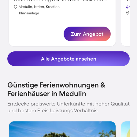
Medulin, Istrien, Kroatien
4.9
Med
Klimaanlage
Kli
Zum Angebot
Alle Angebote ansehen
Günstige Ferienwohnungen &
Ferienhäuser in Medulin
Entdecke preiswerte Unterkünfte mit hoher Qualität
und bestem Preis-Leistungs-Verhältnis.