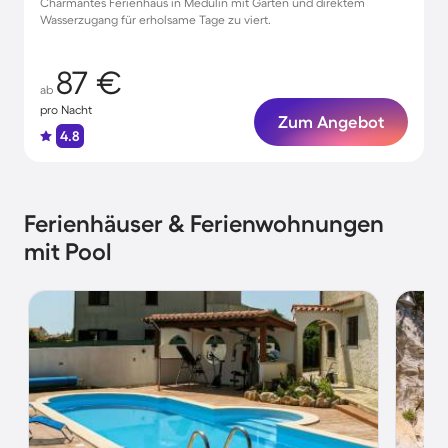
Charmantes Ferienhaus in Medulin mit Garten und direktem
Wasserzugang für erholsame Tage zu viert.
87 €
ab
pro Nacht
Zum Angebot
4.8
Ferienhäuser & Ferienwohnungen
mit Pool