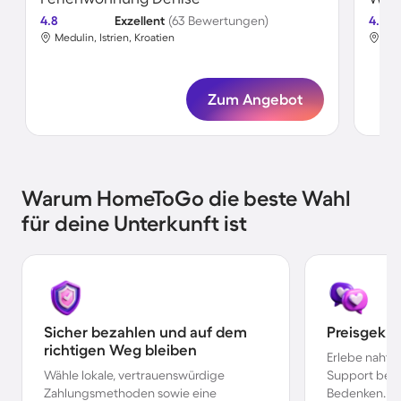
4.8
Exzellent
(63 Bewertungen)
4.8
Medulin, Istrien, Kroatien
Med
Zum Angebot
Warum HomeToGo die beste Wahl
für deine Unterkunft ist
Sicher bezahlen und auf dem
Preisgekr
richtigen Weg bleiben
Erlebe nahtl
Wähle lokale, vertrauenswürdige
Support bei 
Zahlungsmethoden sowie eine
Bedenken.