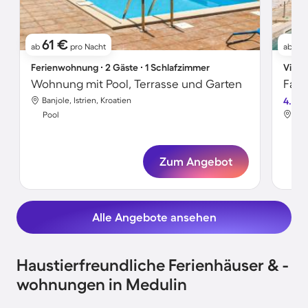
61 €
3
ab
pro Nacht
ab
Ferienwohnung ∙ 2 Gäste ∙ 1 Schlafzimmer
Villa 
Wohnung mit Pool, Terrasse und Garten
Banjole, Istrien, Kroatien
4.4
Vint
Pool
Poo
Zum Angebot
Alle Angebote ansehen
Haustierfreundliche Ferienhäuser & -
wohnungen in Medulin