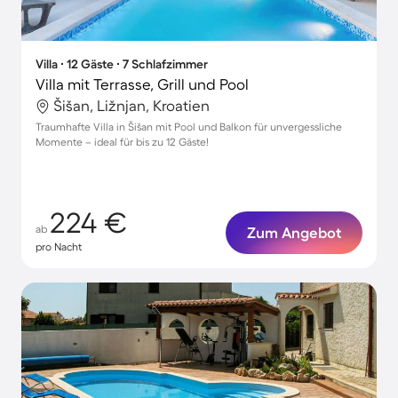
Villa ∙ 12 Gäste ∙ 7 Schlafzimmer
Villa mit Terrasse, Grill und Pool
Šišan, Ližnjan, Kroatien
Traumhafte Villa in Šišan mit Pool und Balkon für unvergessliche
Momente – ideal für bis zu 12 Gäste!
224 €
ab
Zum Angebot
pro Nacht