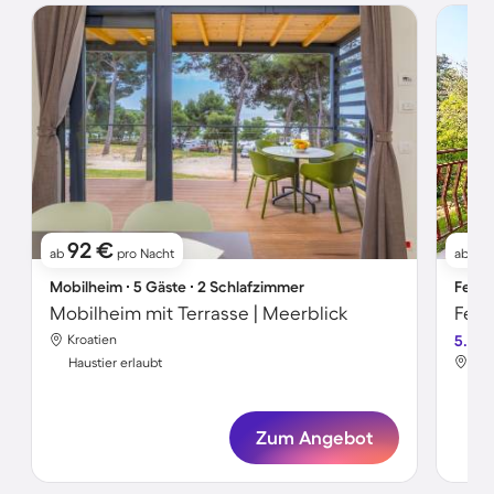
92 €
8
ab
pro Nacht
ab
Mobilheim ∙ 5 Gäste ∙ 2 Schlafzimmer
Ferie
Mobilheim mit Terrasse | Meerblick
Kroatien
5.0
Med
Haustier erlaubt
Hau
Zum Angebot