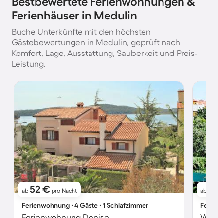
Bestbewertete Ferienwohnungen &
Ferienhäuser in Medulin
Buche Unterkünfte mit den höchsten
Gästebewertungen in Medulin, geprüft nach
Komfort, Lage, Ausstattung, Sauberkeit und Preis-
Leistung.
52 €
4
ab
pro Nacht
ab
Ferienwohnung ∙ 4 Gäste ∙ 1 Schlafzimmer
Ferie
Ferienwohnung Denise
Wohn