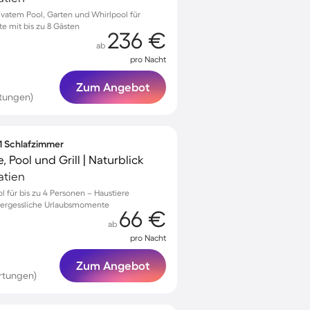
rivatem Pool, Garten und Whirlpool für
 mit bis zu 8 Gästen
236 €
ab
pro Nacht
Zum Angebot
tungen)
 1 Schlafzimmer
 Pool und Grill | Naturblick
oatien
l für bis zu 4 Personen – Haustiere
vergessliche Urlaubsmomente
66 €
ab
pro Nacht
Zum Angebot
rtungen)