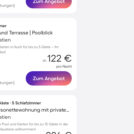
Zum Angebot
rtungen)
mmer
 und Terrasse | Poolblick
oatien
rten in Kurili für bis zu 5 Gäste – Ihr
ies!
122 €
ab
pro Nacht
Zum Angebot
rtungen)
äste ∙ 5 Schlafzimmer
Voll ausgestattete Maisonettewohnung mit privatem Pool, Garten und Grill | Hunde erlaubt
oatien
 Pool und Garten für bis zu 12 Gäste in der
Haustiere willkommen!