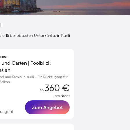
li
e 15 beliebtesten Unterkünfte in Kurili
immer
se und Garten | Poolblick
oatien
ool und Kamin in Kurili – Ein Rückzugsort für
 Balkon
360 €
ab
pro Nacht
Zum Angebot
tungen)