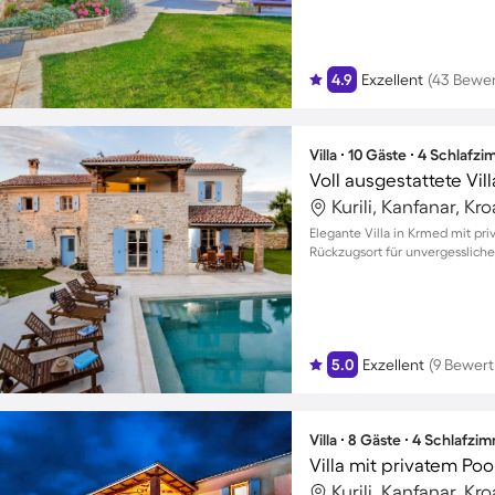
4.9
Exzellent
(43 Bewe
Villa ∙ 10 Gäste ∙ 4 Schlafz
Kurili, Kanfanar, Kr
Elegante Villa in Krmed mit pri
Rückzugsort für unvergesslic
5.0
Exzellent
(9 Bewer
Villa ∙ 8 Gäste ∙ 4 Schlafzi
Villa mit privatem Pool
Kurili, Kanfanar, Kr