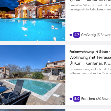
Luxuriöse Villa in Krmed mit p
unvergessliche Urlaubsmomente
4.7
Großartig
(3 Bewer
Ferienwohnung ∙ 4 Gäste ∙
Wohnung mit Terrasse,
Kurili, Kanfanar, Kr
Ferienwohnung in Kurili mit Poo
willkommen und Küche für un
5.0
Exzellent
(20 Bewe