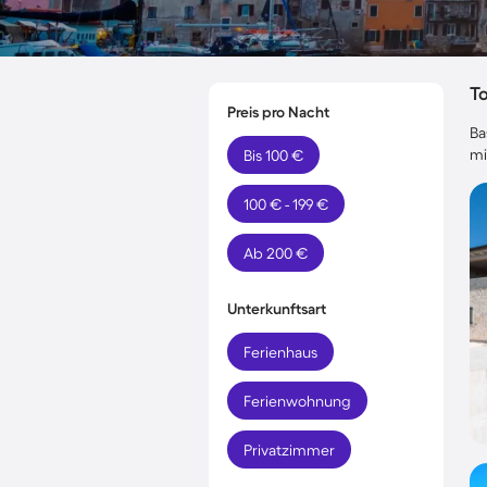
T
Preis pro Nacht
Ba
mi
Bis 100 €
100 € - 199 €
Ab 200 €
Unterkunftsart
Ferienhaus
Ferienwohnung
Privatzimmer