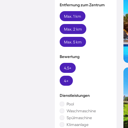
Entfernung zum Zentrum
Max. 1 km
Max. 2 km
Max. 5 km
Bewertung
4,5+
4+
Dienstleistungen
Pool
Waschmaschine
Spülmaschine
Klimaanlage