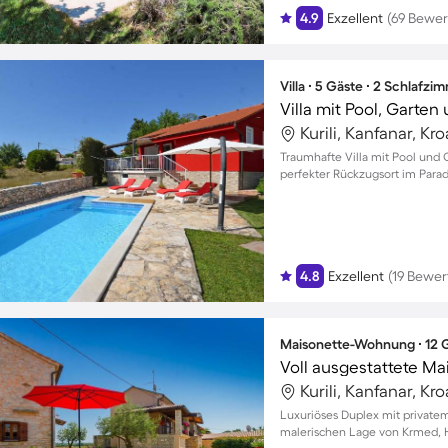
4.9
Exzellent
(69 Bewe
Villa ∙ 5 Gäste ∙ 2 Schlafzi
Villa mit Pool, Garten
Kurili, Kanfanar, Kr
Traumhafte Villa mit Pool und Ga
perfekter Rückzugsort im Parad
4.8
Exzellent
(19 Bewe
Maisonette-Wohnung ∙ 12 G
Kurili, Kanfanar, Kr
Luxuriöses Duplex mit privatem
malerischen Lage von Krmed, 