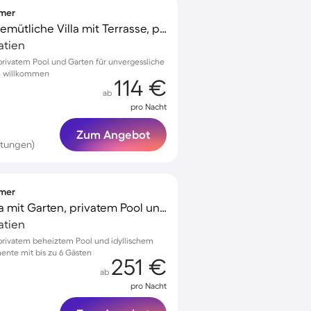
mmer
Familienfreundliche gemütliche Villa mit Terrasse, privatem Pool und Garten | Naturblick | Hunde erlaubt
oatien
privatem Pool und Garten für unvergessliche
en willkommen
114 €
ab
pro Nacht
Zum Angebot
rtungen)
mmer
Voll ausgestattete Villa mit Garten, privatem Pool und Grill | Stadtblick | Haustierfreundlich
oatien
 privatem beheiztem Pool und idyllischem
ente mit bis zu 6 Gästen
251 €
ab
pro Nacht