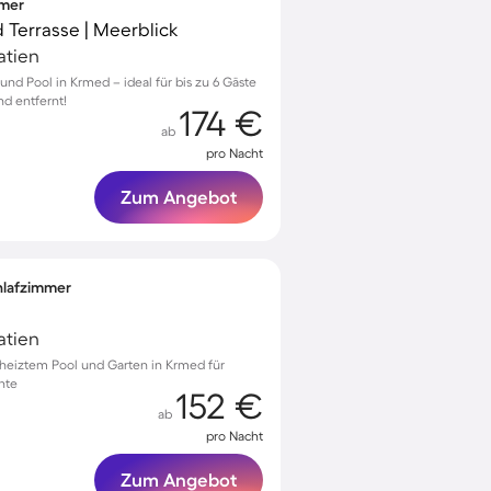
mmer
nd Terrasse | Meerblick
oatien
und Pool in Krmed – ideal für bis zu 6 Gäste
nd entfernt!
174 €
ab
pro Nacht
Zum Angebot
chlafzimmer
oatien
heiztem Pool und Garten in Krmed für
nte
152 €
ab
pro Nacht
Zum Angebot