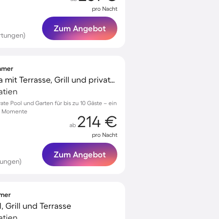
pro Nacht
Zum Angebot
rtungen)
immer
Voll ausgestattete Villa mit Terrasse, Grill und privatem Pool | Haustiere erlaubt
oatien
vate Pool und Garten für bis zu 10 Gäste – ein
he Momente
214 €
ab
pro Nacht
Zum Angebot
tungen)
mmer
, Grill und Terrasse
oatien