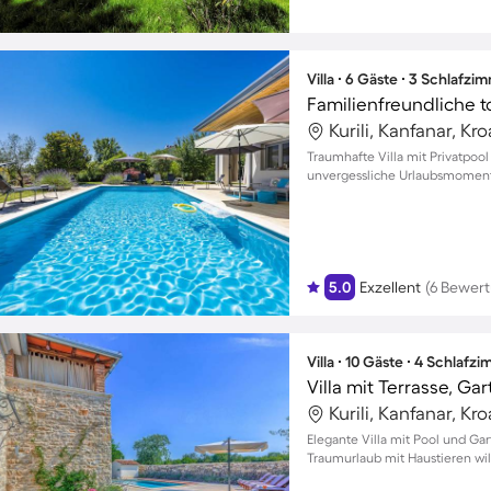
Villa ∙ 6 Gäste ∙ 3 Schlafzi
Kurili, Kanfanar, Kr
Traumhafte Villa mit Privatpool 
unvergessliche Urlaubsmoment
5.0
Exzellent
(6 Bewer
Villa ∙ 10 Gäste ∙ 4 Schlafz
Kurili, Kanfanar, Kr
Elegante Villa mit Pool und Gar
Traumurlaub mit Haustieren w