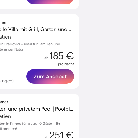
mmer
Familienfreundliche tolle Villa mit Grill, Garten und privatem Pool | Ideal für Homeoffice
oatien
in Brajkovići – ideal für Familien und
e in der Natur
185 €
ab
pro Nacht
Zum Angebot
tungen)
immer
Villa mit Terrasse, Garten und privatem Pool | Poolblick
oatien
ten in Krmed für bis zu 10 Gäste – Ihr
illkommen!
251 €
ab