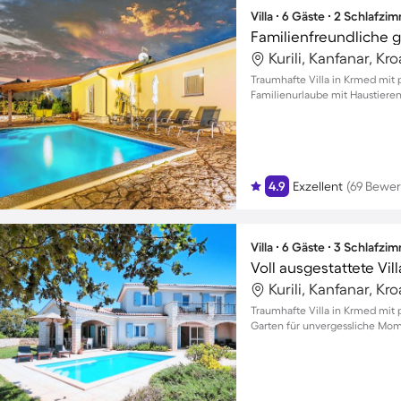
Villa ∙ 6 Gäste ∙ 2 Schlafzi
Kurili, Kanfanar, Kr
Traumhafte Villa in Krmed mit 
Familienurlaube mit Haustier
4.9
Exzellent
(69 Bewe
Villa ∙ 6 Gäste ∙ 3 Schlafzi
Kurili, Kanfanar, Kr
Traumhafte Villa in Krmed mit
Garten für unvergessliche Mom