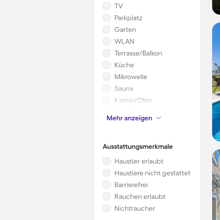
TV
Parkplatz
Garten
WLAN
Terrasse/Balkon
Küche
Mikrowelle
Sauna
Kamin/Ofen
Kinderbett
Mehr anzeigen
Whirlpool
Ausstattungsmerkmale
Haustier erlaubt
Haustiere nicht gestattet
Barrierefrei
Rauchen erlaubt
Nichtraucher