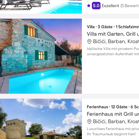
5.0
Exzellent
(5 Bewer
Villa ∙ 3 Gäste ∙ 1 Schlafzi
Bičići, Barban, Kroa
Idyllische Villa mit privatem P
unvergesslichen Aufenthalt mit
Ferienhaus ∙ 12 Gäste ∙ 6 
Ferienhaus mit Grill 
Bičići, Barban, Kroa
Luxuriöses Ferienhaus mit priva
Ihr Traumurlaub beginnt hier!