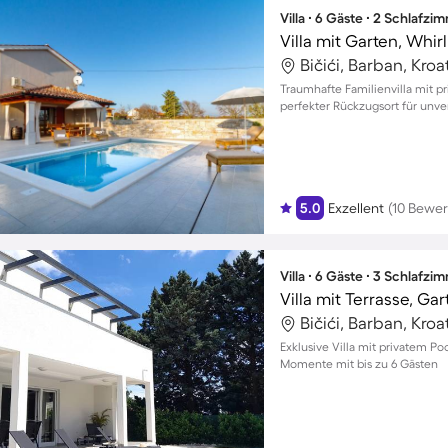
Villa ∙ 6 Gäste ∙ 2 Schlafzi
Villa mit Garten, Whir
Bičići, Barban, Kroa
Traumhafte Familienvilla mit pr
perfekter Rückzugsort für unv
5.0
Exzellent
(10 Bewe
Villa ∙ 6 Gäste ∙ 3 Schlafzi
Villa mit Terrasse, Gar
Bičići, Barban, Kroa
Exklusive Villa mit privatem Po
Momente mit bis zu 6 Gästen