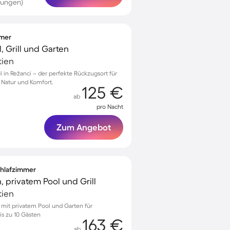
tungen)
mmer
l, Grill und Garten
tien
l in Režanci – der perfekte Rückzugsort für
 Natur und Komfort.
125 €
ab
pro Nacht
Zum Angebot
Schlafzimmer
, privatem Pool und Grill
tien
ći mit privatem Pool und Garten für
s zu 10 Gästen
163 €
ab