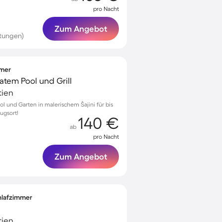
pro Nacht
Zum Angebot
tungen)
mmer
vatem Pool und Grill
tien
ol und Garten in malerischem Šajini für bis
zugsort!
140 €
ab
pro Nacht
Zum Angebot
chlafzimmer
tien