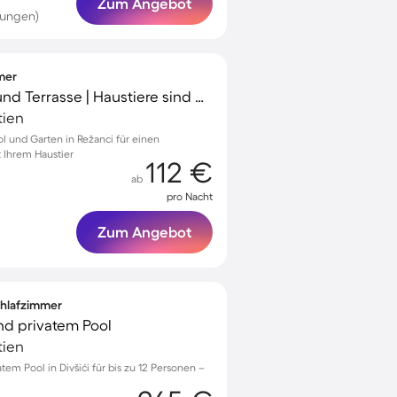
Zum Angebot
tungen)
mmer
Villa mit Garten, Grill und Terrasse | Haustiere sind willkommen
tien
ool und Garten in Režanci für einen
 Ihrem Haustier
112 €
ab
pro Nacht
Zum Angebot
Schlafzimmer
und privatem Pool
tien
tem Pool in Divšići für bis zu 12 Personen –