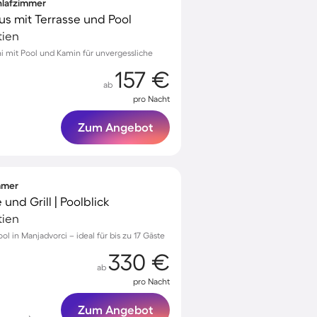
chlafzimmer
s mit Terrasse und Pool
tien
ni mit Pool und Kamin für unvergessliche
157 €
ab
pro Nacht
Zum Angebot
immer
e und Grill | Poolblick
tien
ol in Manjadvorci – ideal für bis zu 17 Gäste
330 €
ab
pro Nacht
Zum Angebot