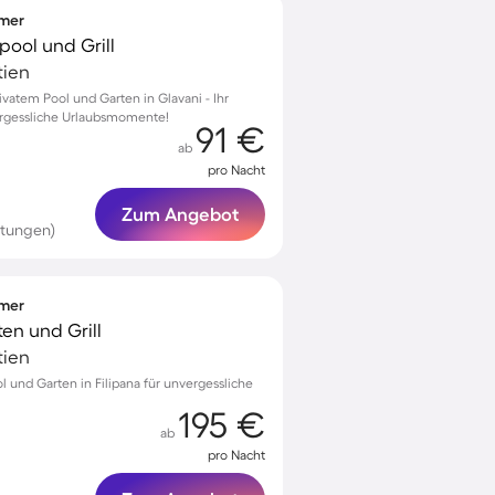
mmer
lpool und Grill
tien
ivatem Pool und Garten in Glavani - Ihr
ergessliche Urlaubsmomente!
91 €
ab
pro Nacht
Zum Angebot
rtungen)
mmer
ten und Grill
tien
ol und Garten in Filipana für unvergessliche
195 €
ab
pro Nacht