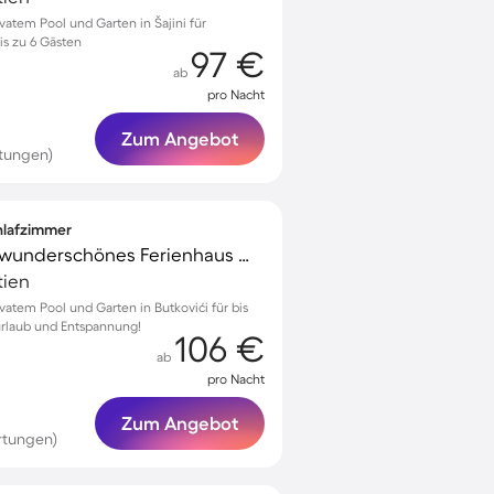
vatem Pool und Garten in Šajini für
s zu 6 Gästen
97 €
ab
pro Nacht
Zum Angebot
rtungen)
chlafzimmer
Familienfreundliches wunderschönes Ferienhaus mit Garten, Terrasse und Whirlpool | Perfekt für die Arbeit von Zuhause
tien
vatem Pool und Garten in Butkovići für bis
nurlaub und Entspannung!
106 €
ab
pro Nacht
Zum Angebot
rtungen)