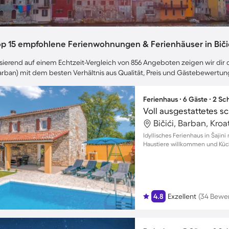
op 15 empfohlene Ferienwohnungen & Ferienhäuser in Bičić
sierend auf einem Echtzeit-Vergleich von 856 Angeboten zeigen wir dir di
arban) mit dem besten Verhältnis aus Qualität, Preis und Gästebewertun
Ferienhaus ∙ 6 Gäste ∙ 2 S
Bičići, Barban, Kroa
Idyllisches Ferienhaus in Šajini
Haustiere willkommen und Küc
4.8
Exzellent
(34 Bewe