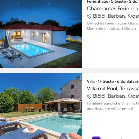
Ferienhaus ∙ 5 Gäste ∙ 2 S
Charmantes Ferienhau
Bičići, Barban, Kroa
Idyllisches Ferienhaus in Glava
Momente mit bis zu 5 Gästen
Villa ∙ 17 Gäste ∙ 6 Schlafz
Villa mit Pool, Terrass
Bičići, Barban, Kroa
Familienfreundliche Villa mit Po
und Haustiere willkommen!