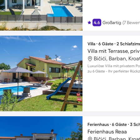
4.6
Großartig
(7 Bewer
Villa ∙ 6 Gäste ∙ 2 Schlafzi
Villa mit Terrasse, pri
Bičići, Barban, Kroa
Luxuriöse Villa mit privatem Po
zu 6 Gäste - Ihr perfekter Rück
Ferienhaus ∙ 6 Gäste ∙ 3 S
Ferienhaus Reaa
Bičići, Barban, Kroa