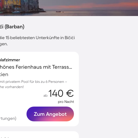
i (Barban)
e 15 beliebtesten Unterkünfte in Bičići
gen.
chlafzimmer
Voll ausgestattetes schönes Ferienhaus mit Terrasse, Grill und privatem Pool | Hunde erlaubt
tien
 mit privatem Pool für bis zu 6 Personen –
he vorhanden!
140 €
ab
pro Nacht
Zum Angebot
rtungen)