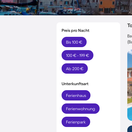
T
Preis pro Nacht
Ba
(B
Bis 100 €
100 € - 199 €
Ab 200 €
Unterkunftsart
Ferienhaus
Ferienwohnung
Ferienpark