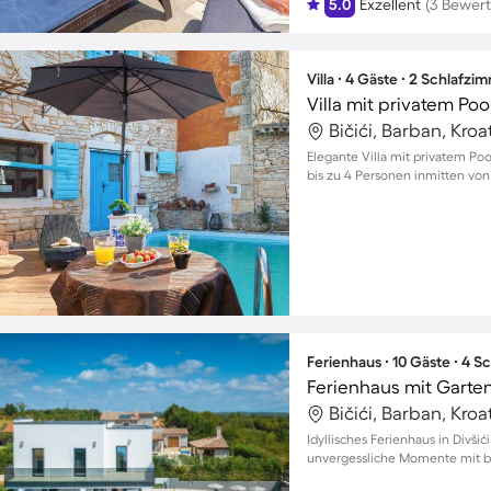
5.0
Exzellent
(3 Bewer
Villa ∙ 4 Gäste ∙ 2 Schlafzi
Villa mit privatem Poo
Bičići, Barban, Kroa
Elegante Villa mit privatem Poo
bis zu 4 Personen inmitten von
Ferienhaus ∙ 10 Gäste ∙ 4 
Ferienhaus mit Garten
Bičići, Barban, Kroa
Idyllisches Ferienhaus in Divši
unvergessliche Momente mit bi