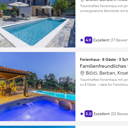
Traumhaftes Ferienhaus mit pri
unvergessliche Momente mit bi
4.9
Exzellent
(17 Bewe
Ferienhaus ∙ 8 Gäste ∙ 3 S
Bičići, Barban, Kroa
Traumhaftes Ferienhaus mit pri
zu 8 Gäste – ideal für Familie
5.0
Exzellent
(53 Bewe