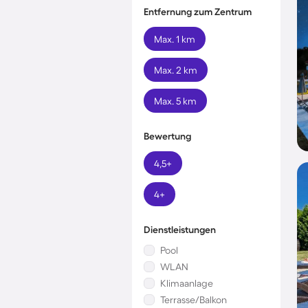
Entfernung zum Zentrum
Max. 1 km
Max. 2 km
Max. 5 km
Bewertung
4,5+
4+
Dienstleistungen
Pool
WLAN
Klimaanlage
Terrasse/Balkon