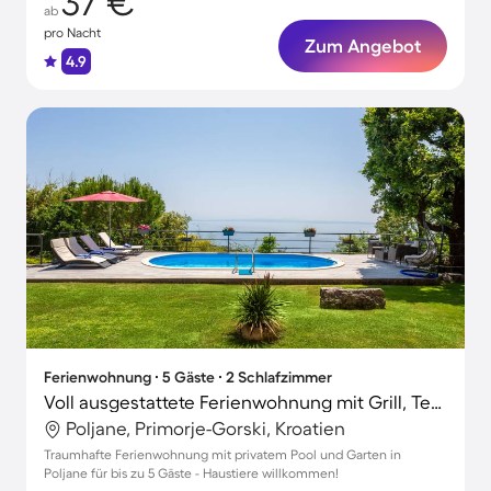
37 €
ab
pro Nacht
Zum Angebot
4.9
Ferienwohnung ∙ 5 Gäste ∙ 2 Schlafzimmer
Voll ausgestattete Ferienwohnung mit Grill, Terrasse und Garten | Haustiere sind willkommen
Poljane, Primorje-Gorski, Kroatien
Traumhafte Ferienwohnung mit privatem Pool und Garten in
Poljane für bis zu 5 Gäste - Haustiere willkommen!