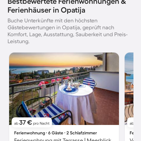
Bestbewertete Ferienwohnungen &
Ferienhäuser in Opatija
Buche Unterkünfte mit den höchsten
Gästebewertungen in Opatija, geprüft nach
Komfort, Lage, Ausstattung, Sauberkeit und Preis-
Leistung.
37 €
91
ab
pro Nacht
ab
Ferienwohnung ∙ 6 Gäste ∙ 2 Schlafzimmer
Ferie
Ferienwohnung mit Terrasse | Meerblick