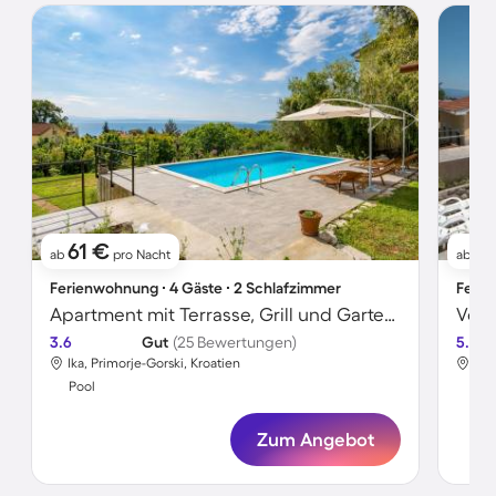
61 €
11
ab
pro Nacht
ab
Ferienwohnung ∙ 4 Gäste ∙ 2 Schlafzimmer
Ferie
Apartment mit Terrasse, Grill und Garten | Meerblick
3.6
Gut
(25 Bewertungen)
5.0
Ika, Primorje-Gorski, Kroatien
Tul
Pool
Poo
Zum Angebot