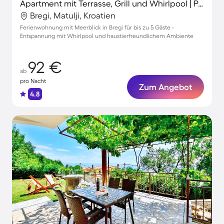
Apartment mit Terrasse, Grill und Whirlpool | Panoramablick
Bregi, Matulji, Kroatien
Ferienwohnung mit Meerblick in Bregi für bis zu 5 Gäste -
Entspannung mit Whirlpool und haustierfreundlichem Ambiente
92 €
ab
pro Nacht
Zum Angebot
4.8