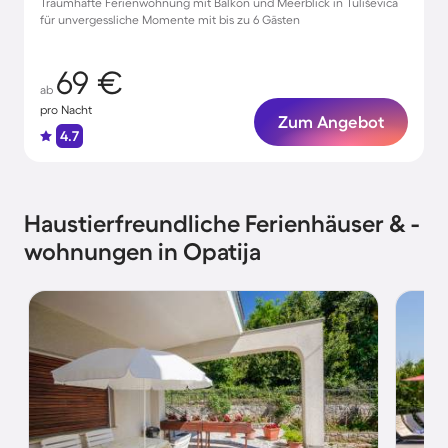
Traumhafte Ferienwohnung mit Balkon und Meerblick in Tuliševica
für unvergessliche Momente mit bis zu 6 Gästen
69 €
ab
pro Nacht
Zum Angebot
4.7
Haustierfreundliche Ferienhäuser & -
wohnungen in Opatija