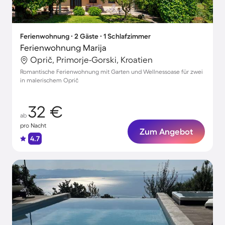
Ferienwohnung ∙ 2 Gäste ∙ 1 Schlafzimmer
Ferienwohnung Marija
Oprič, Primorje-Gorski, Kroatien
Romantische Ferienwohnung mit Garten und Wellnessoase für zwei
in malerischem Oprič
32 €
ab
pro Nacht
Zum Angebot
4.7