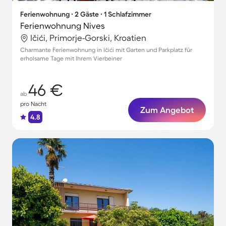
Ferienwohnung ∙ 2 Gäste ∙ 1 Schlafzimmer
Ferienwohnung Nives
Ičići, Primorje-Gorski, Kroatien
Charmante Ferienwohnung in Ičići mit Garten und Parkplatz für
erholsame Tage mit Ihrem Vierbeiner
46 €
ab
pro Nacht
Zum Angebot
4.8