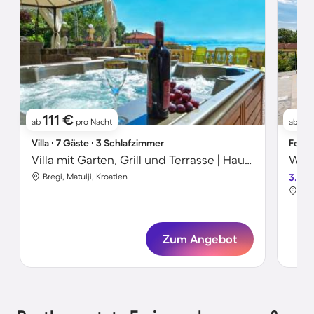
111 €
6
ab
pro Nacht
ab
Villa ∙ 7 Gäste ∙ 3 Schlafzimmer
Ferie
Villa mit Garten, Grill und Terrasse | Haustiere sind willkommen
Bregi, Matulji, Kroatien
3.7
Ika
Zum Angebot