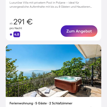
Luxuriöse Villa mit privatem Pool in Poljane – ideal für
unvergessliche Aufenthalte mit bis zu 8 Gästen und Haustieren
willkommen!
291 €
ab
pro Nacht
Zum Angebot
4.8
Ferienwohnung ∙ 5 Gäste ∙ 2 Schlafzimmer