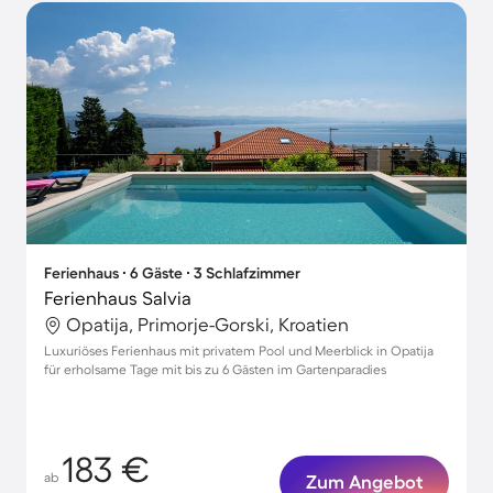
Ferienhaus ∙ 6 Gäste ∙ 3 Schlafzimmer
Ferienhaus Salvia
Opatija, Primorje-Gorski, Kroatien
Luxuriöses Ferienhaus mit privatem Pool und Meerblick in Opatija
für erholsame Tage mit bis zu 6 Gästen im Gartenparadies
183 €
ab
Zum Angebot