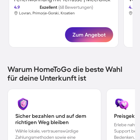
4.9
Exzellent
(68 Bewertungen)
4.8
Lovran, Primorje-Gorski, Kroatien
Iči
Zum Angebot
Warum HomeToGo die beste Wahl
für deine Unterkunft ist
Sicher bezahlen und auf dem
Preisgekr
richtigen Weg bleiben
Erlebe nahtl
Wähle lokale, vertrauenswürdige
Support bei 
Zahlungsmethoden sowie eine
Bedenken.