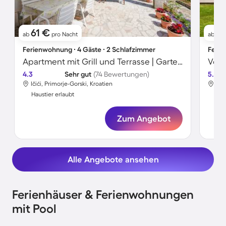
61 €
76
ab
pro Nacht
ab
Ferienwohnung ∙ 4 Gäste ∙ 2 Schlafzimmer
Ferie
Apartment mit Grill und Terrasse | Gartenblick | Neben dem Strand | Haustiere sind willkommen
4.3
Sehr gut
(74 Bewertungen)
5.0
Ičići, Primorje-Gorski, Kroatien
Pol
Haustier erlaubt
Hau
Zum Angebot
Alle Angebote ansehen
Ferienhäuser & Ferienwohnungen
mit Pool