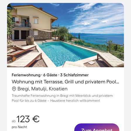
Ferienwohnung ∙ 6 Gäste ∙ 3 Schlafzimmer
Wohnung mit Terrasse, Grill und privatem Pool | Wasserblick
Bregi, Matulji, Kroatien
Traumhafte Ferienwohnung in Bregi mit Meerblick und privatem
Pool für bis zu 6 Gäste – Haustiere herzlich willkommen!
123 €
ab
pro Nacht
Zum Angebot