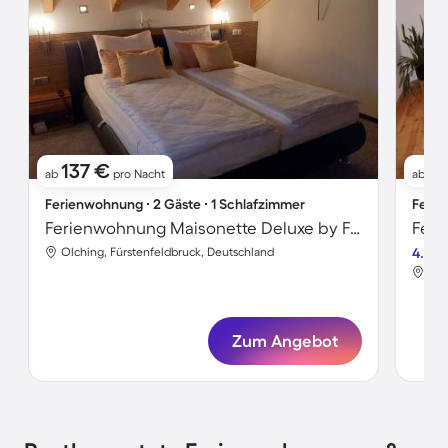
137 €
10
ab
pro Nacht
ab
Ferienwohnung ∙ 2 Gäste ∙ 1 Schlafzimmer
Ferie
Ferienwohnung Maisonette Deluxe by FeWo-Amperland
Olching, Fürstenfeldbruck, Deutschland
4.4
Olc
Zum Angebot