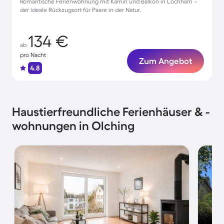
Romantische Ferienwohnung mit Kamin und Balkon in Lochham –
der ideale Rückzugsort für Paare in der Natur.
134 €
ab
pro Nacht
Zum Angebot
4.8
Haustierfreundliche Ferienhäuser & -
wohnungen in Olching