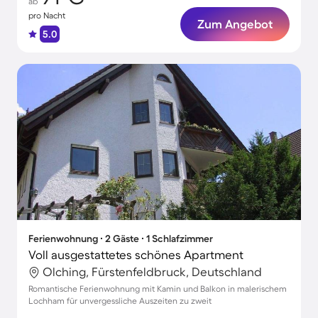
ab
pro Nacht
Zum Angebot
5.0
Ferienwohnung ∙ 2 Gäste ∙ 1 Schlafzimmer
Voll ausgestattetes schönes Apartment
Olching, Fürstenfeldbruck, Deutschland
Romantische Ferienwohnung mit Kamin und Balkon in malerischem
Lochham für unvergessliche Auszeiten zu zweit