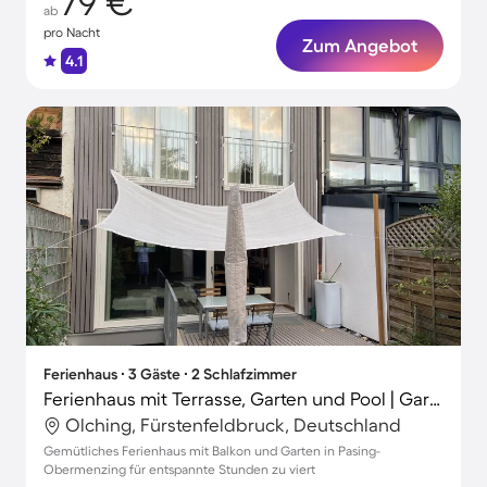
79 €
ab
pro Nacht
Zum Angebot
4.1
Ferienhaus ∙ 3 Gäste ∙ 2 Schlafzimmer
Ferienhaus mit Terrasse, Garten und Pool | Gartenblick
Olching, Fürstenfeldbruck, Deutschland
Gemütliches Ferienhaus mit Balkon und Garten in Pasing-
Obermenzing für entspannte Stunden zu viert