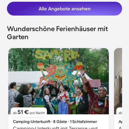
Alle Angebote ansehen
Wunderschöne Ferienhäuser mit
Garten
51 €
1
ab
pro Nacht
ab
Camping-Unterkunft ∙ 8 Gäste ∙ 1 Schlafzimmer
Apart
Camping-Unterkunft mit Terrasse und Garten