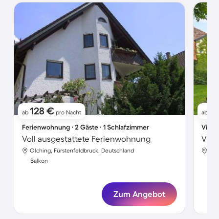
128 €
5
ab
pro Nacht
ab
Ferienwohnung ∙ 2 Gäste ∙ 1 Schlafzimmer
Villa 
Voll ausgestattete Ferienwohnung
Vill
Olching, Fürstenfeldbruck, Deutschland
Olc
Balkon
Bal
Zum Angebot