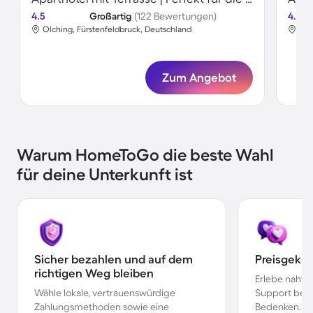
4.5
Großartig
(122 Bewertungen)
4.5
Olching, Fürstenfeldbruck, Deutschland
Olc
Zum Angebot
Warum HomeToGo die beste Wahl
für deine Unterkunft ist
Sicher bezahlen und auf dem
Preisgekr
richtigen Weg bleiben
Erlebe nahtl
Wähle lokale, vertrauenswürdige
Support bei 
Zahlungsmethoden sowie eine
Bedenken.