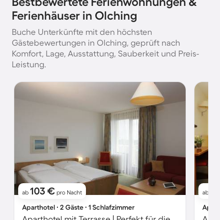
Bestbewertete Ferienwohnungen &
Ferienhäuser in Olching
Buche Unterkünfte mit den höchsten
Gästebewertungen in Olching, geprüft nach
Komfort, Lage, Ausstattung, Sauberkeit und Preis-
Leistung.
103 €
1
ab
pro Nacht
ab
Aparthotel ∙ 2 Gäste ∙ 1 Schlafzimmer
Apart
Aparthotel mit Terrasse | Perfekt für die Arbeit von Zuhause