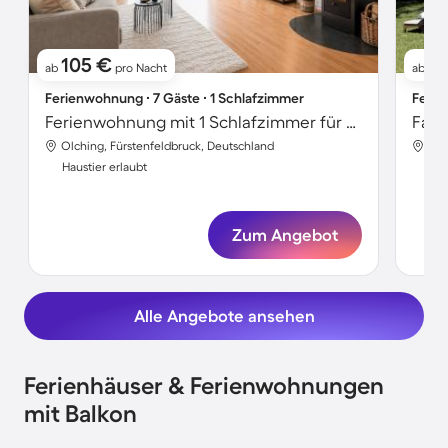
105 €
5
ab
pro Nacht
ab
Ferienwohnung ∙ 7 Gäste ∙ 1 Schlafzimmer
Ferie
Ferienwohnung mit 1 Schlafzimmer für 7 Personen
Olching, Fürstenfeldbruck, Deutschland
Olc
Haustier erlaubt
Hau
Zum Angebot
Alle Angebote ansehen
Ferienhäuser & Ferienwohnungen
mit Balkon