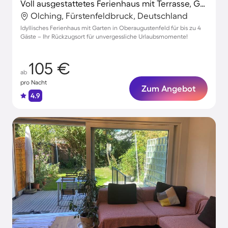
Voll ausgestattetes Ferienhaus mit Terrasse, Garten und Grill
Olching, Fürstenfeldbruck, Deutschland
Idyllisches Ferienhaus mit Garten in Oberaugustenfeld für bis zu 4
Gäste – Ihr Rückzugsort für unvergessliche Urlaubsmomente!
105 €
ab
pro Nacht
Zum Angebot
4.9