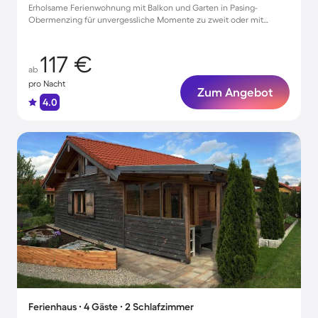
Erholsame Ferienwohnung mit Balkon und Garten in Pasing-
Obermenzing für unvergessliche Momente zu zweit oder mit
Freunden
117 €
ab
pro Nacht
Zum Angebot
4.0
Ferienhaus ∙ 4 Gäste ∙ 2 Schlafzimmer