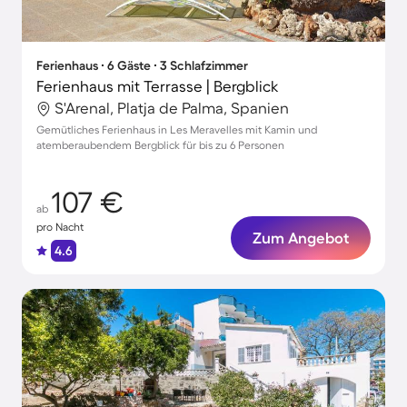
Ferienhaus ∙ 6 Gäste ∙ 3 Schlafzimmer
Ferienhaus mit Terrasse | Bergblick
S'Arenal, Platja de Palma, Spanien
Gemütliches Ferienhaus in Les Meravelles mit Kamin und
atemberaubendem Bergblick für bis zu 6 Personen
107 €
ab
pro Nacht
Zum Angebot
4.6