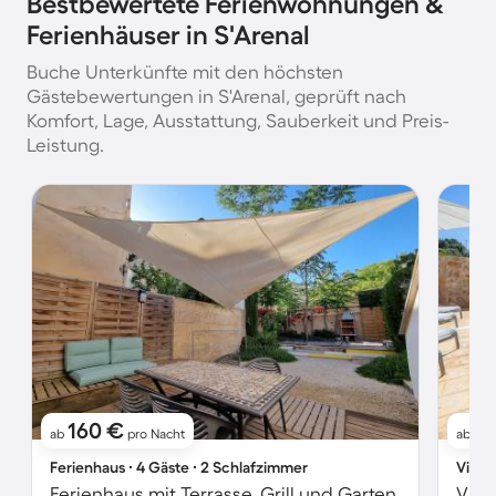
Bestbewertete Ferienwohnungen &
Ferienhäuser in S'Arenal
Buche Unterkünfte mit den höchsten
Gästebewertungen in S'Arenal, geprüft nach
Komfort, Lage, Ausstattung, Sauberkeit und Preis-
Leistung.
160 €
3
ab
pro Nacht
ab
Ferienhaus ∙ 4 Gäste ∙ 2 Schlafzimmer
Villa 
Ferienhaus mit Terrasse, Grill und Garten
Vill