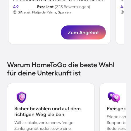
4.9
Exzellent
(223 Bewertungen)
4.6
S'Arenal, Platja de Palma, Spanien
S'A
Zum Angebot
Warum HomeToGo die beste Wahl
für deine Unterkunft ist
Sicher bezahlen und auf dem
Preisgekr
richtigen Weg bleiben
Erlebe nahtl
Wähle lokale, vertrauenswürdige
Support bei 
Zahlungsmethoden sowie eine
Bedenken.