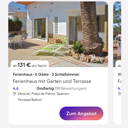
131 €
4
ab
pro Nacht
ab
Ferienhaus ∙ 6 Gäste ∙ 3 Schlafzimmer
Villa 
Ferienhaus mit Garten und Terrasse
4.6
Großartig
(98 Bewertungen)
4.9
S'Arenal, Platja de Palma, Spanien
S'A
Terrasse/Balkon
Ter
Zum Angebot