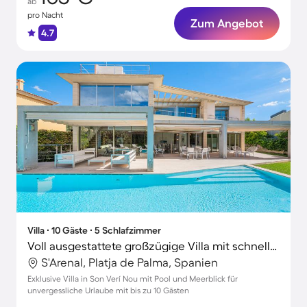
ab
pro Nacht
Zum Angebot
4.7
Villa ∙ 10 Gäste ∙ 5 Schlafzimmer
Voll ausgestattete großzügige Villa mit schnellem Internet, Terrasse und privatem Pool | Gartenblick | Perfekt für die Arbeit von Zuhause
S'Arenal, Platja de Palma, Spanien
Exklusive Villa in Son Verí Nou mit Pool und Meerblick für
unvergessliche Urlaube mit bis zu 10 Gästen