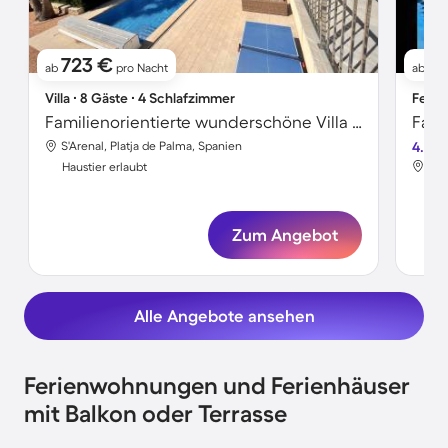
723 €
4
ab
pro Nacht
ab
Villa ∙ 8 Gäste ∙ 4 Schlafzimmer
Ferie
Familienorientierte wunderschöne Villa mit Grill, Terrasse und privatem Pool | Naturblick | Haustiere sind willkommen
S'Arenal, Platja de Palma, Spanien
4.8
S'A
Haustier erlaubt
Hau
Zum Angebot
Alle Angebote ansehen
Ferienwohnungen und Ferienhäuser
mit Balkon oder Terrasse