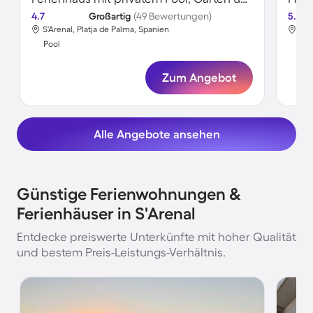
4.7
Großartig
(49 Bewertungen)
5.0
S'Arenal, Platja de Palma, Spanien
S'A
Pool
Poo
Zum Angebot
Alle Angebote ansehen
Günstige Ferienwohnungen &
Ferienhäuser in S'Arenal
Entdecke preiswerte Unterkünfte mit hoher Qualität
und bestem Preis-Leistungs-Verhältnis.