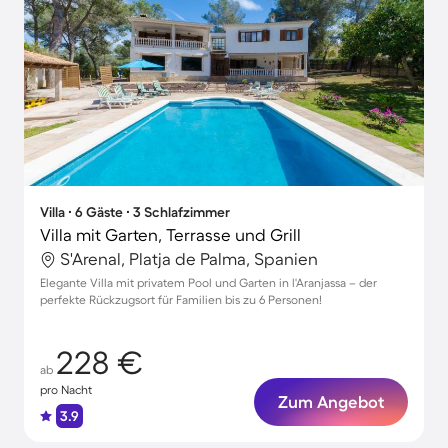
Villa ∙ 6 Gäste ∙ 3 Schlafzimmer
Villa mit Garten, Terrasse und Grill
S'Arenal, Platja de Palma, Spanien
Elegante Villa mit privatem Pool und Garten in l'Aranjassa – der
perfekte Rückzugsort für Familien bis zu 6 Personen!
228 €
ab
pro Nacht
Zum Angebot
3.9