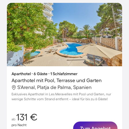
Aparthotel ∙ 6 Gäste ∙ 1 Schlafzimmer
Aparthotel mit Pool, Terrasse und Garten
S'Arenal, Platja de Palma, Spanien
Exklusives Aparthotel in Les Meravelles mit Pool und Garten, nur
wenige Schritte vom Strand entfernt – ideal für bis zu 6 Gäste!
131 €
ab
pro Nacht
Zum Angebot