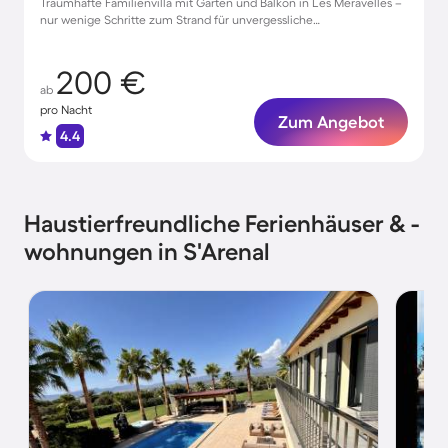
Traumhafte Familienvilla mit Garten und Balkon in Les Meravelles –
nur wenige Schritte zum Strand für unvergessliche
Urlaubsmomente!
200 €
ab
pro Nacht
Zum Angebot
4.4
Haustierfreundliche Ferienhäuser & -
wohnungen in S'Arenal