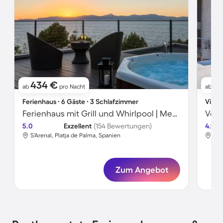
434 €
8
ab
pro Nacht
ab
Ferienhaus ∙ 6 Gäste ∙ 3 Schlafzimmer
Villa 
Ferienhaus mit Grill und Whirlpool | Meerblick
5.0
Exzellent
(154 Bewertungen)
4.9
S'Arenal, Platja de Palma, Spanien
S'A
Zum Angebot