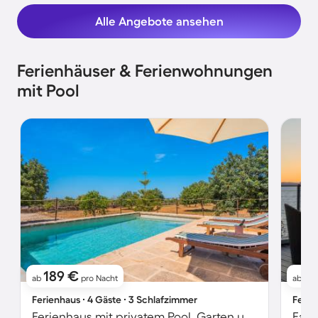
Alle Angebote ansehen
Ferienhäuser & Ferienwohnungen
mit Pool
189 €
3
ab
pro Nacht
ab
Ferienhaus ∙ 4 Gäste ∙ 3 Schlafzimmer
Ferie
Ferienhaus mit privatem Pool, Garten und Grill