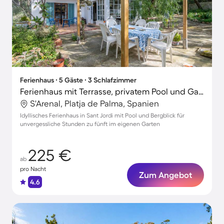
Ferienhaus ∙ 5 Gäste ∙ 3 Schlafzimmer
Ferienhaus mit Terrasse, privatem Pool und Garten | Bergblick | Perfekt für die Arbeit von Zuhause
S'Arenal, Platja de Palma, Spanien
Idyllisches Ferienhaus in Sant Jordi mit Pool und Bergblick für
unvergessliche Stunden zu fünft im eigenen Garten
225 €
ab
pro Nacht
Zum Angebot
4.6