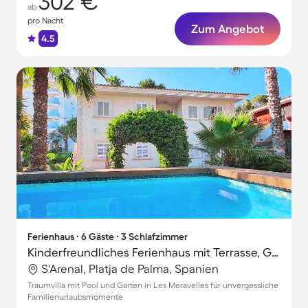
302 €
ab
pro Nacht
Zum Angebot
4.5
Ferienhaus ∙ 6 Gäste ∙ 3 Schlafzimmer
Kinderfreundliches Ferienhaus mit Terrasse, Garten und privatem Pool | Nah am Strand
S'Arenal, Platja de Palma, Spanien
Traumvilla mit Pool und Garten in Les Meravelles für unvergessliche
Familienurlaubsmomente