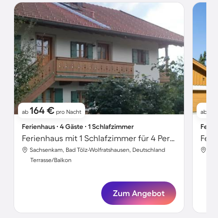
164 €
2
ab
pro Nacht
ab
Ferienhaus ∙ 4 Gäste ∙ 1 Schlafzimmer
Ferie
Ferienhaus mit 1 Schlafzimmer für 4 Personen
Feri
Sachsenkam, Bad Tölz-Wolfratshausen, Deutschland
Sac
Terrasse/Balkon
Ter
Zum Angebot