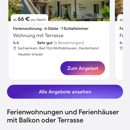
66 €
1
ab
pro Nacht
ab
Ferienwohnung ∙ 4 Gäste ∙ 1 Schlafzimmer
Ferie
Wohnung mit Terrasse
Feri
4.4
Sehr gut
(4 Bewertungen)
4.7
Sachsenkam, Bad Tölz-Wolfratshausen, Deutschland
Sac
Haustier erlaubt
Hau
Zum Angebot
Alle Angebote ansehen
Ferienwohnungen und Ferienhäuser
mit Balkon oder Terrasse