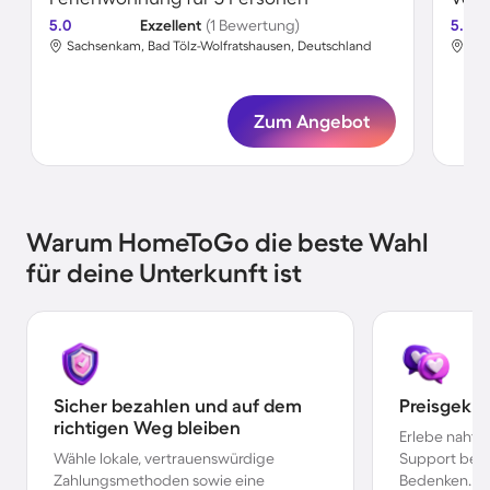
5.0
Exzellent
(1 Bewertung)
5.0
Sachsenkam, Bad Tölz-Wolfratshausen, Deutschland
Sac
Zum Angebot
Warum HomeToGo die beste Wahl
für deine Unterkunft ist
Sicher bezahlen und auf dem
Preisgekr
richtigen Weg bleiben
Erlebe nahtl
Wähle lokale, vertrauenswürdige
Support bei 
Zahlungsmethoden sowie eine
Bedenken.