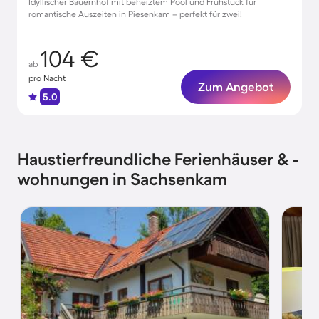
Idyllischer Bauernhof mit beheiztem Pool und Frühstück für
romantische Auszeiten in Piesenkam – perfekt für zwei!
104 €
ab
pro Nacht
Zum Angebot
5.0
Haustierfreundliche Ferienhäuser & -
wohnungen in Sachsenkam