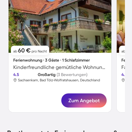
60 €
8
ab
pro Nacht
ab
Ferienwohnung ∙ 3 Gäste ∙ 1 Schlafzimmer
Ferie
Kinderfreundliche gemütliche Wohnung | Haustiere erlaubt
4.5
Großartig
(3 Bewertungen)
4.8
Sachsenkam, Bad Tölz-Wolfratshausen, Deutschland
Sac
Zum Angebot