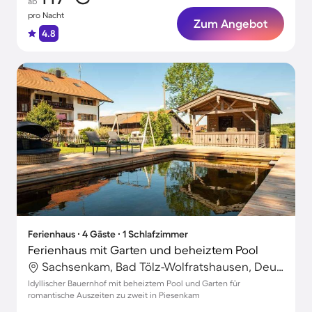
ab
pro Nacht
Zum Angebot
4.8
Ferienhaus ∙ 4 Gäste ∙ 1 Schlafzimmer
Ferienhaus mit Garten und beheiztem Pool
Sachsenkam, Bad Tölz-Wolfratshausen, Deutschland
Idyllischer Bauernhof mit beheiztem Pool und Garten für
romantische Auszeiten zu zweit in Piesenkam