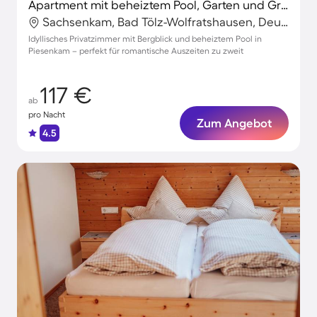
Apartment mit beheiztem Pool, Garten und Grill | Bergblick
Sachsenkam, Bad Tölz-Wolfratshausen, Deutschland
Idyllisches Privatzimmer mit Bergblick und beheiztem Pool in
Piesenkam – perfekt für romantische Auszeiten zu zweit
117 €
ab
pro Nacht
Zum Angebot
4.5