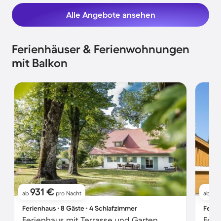
Alle Angebote ansehen
Ferienhäuser & Ferienwohnungen
mit Balkon
931 €
3
ab
pro Nacht
ab
Ferienhaus ∙ 8 Gäste ∙ 4 Schlafzimmer
Ferie
Ferienhaus mit Terrasse und Garten