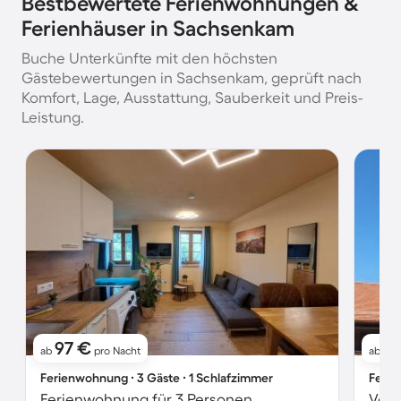
Bestbewertete Ferienwohnungen &
Ferienhäuser in Sachsenkam
Buche Unterkünfte mit den höchsten
Gästebewertungen in Sachsenkam, geprüft nach
Komfort, Lage, Ausstattung, Sauberkeit und Preis-
Leistung.
97 €
8
ab
pro Nacht
ab
Ferienwohnung ∙ 3 Gäste ∙ 1 Schlafzimmer
Ferie
Ferienwohnung für 3 Personen