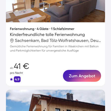
Ferienwohnung ∙ 4 Gäste ∙ 1 Schlafzimmer
Kinderfreundliche tolle Ferienwohnung
Sachsenkam, Bad Tölz-Wolfratshausen, Deutschland
Gemütliche Ferienwohnung für Familien in Waakirchen mit Balkon
und Parkmöglichkeiten für unvergessliche Ausflüge
41 €
ab
pro Nacht
Zum Angebot
4.9