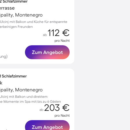
 2 Schlafzimmer
errasse
cipality, Montenegro
lcinj mit Balkon und Küche für entspannte
vierbeinigen Freunden
112 €
ab
pro Nacht
Zum Angebot
ung)
 1 Schlafzimmer
ck
cipality, Montenegro
lcinj mit Balkon und direktem
he Momente im Spa mit bis zu 6 Gästen
203 €
ab
pro Nacht
Zum Angebot