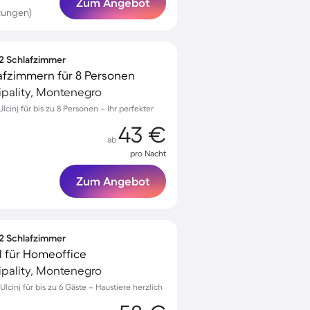
Zum Angebot
tungen)
 2 Schlafzimmer
afzimmern für 8 Personen
cipality, Montenegro
inj für bis zu 8 Personen – Ihr perfekter
43 €
ab
pro Nacht
Zum Angebot
 2 Schlafzimmer
l für Homeoffice
cipality, Montenegro
cinj für bis zu 6 Gäste – Haustiere herzlich