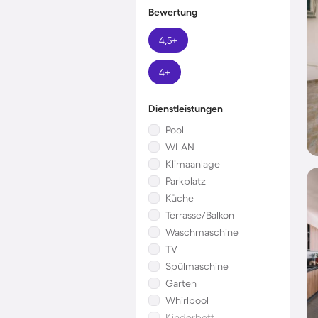
Bewertung
4,5+
4+
Dienstleistungen
Pool
WLAN
Klimaanlage
Parkplatz
Küche
Terrasse/Balkon
Waschmaschine
TV
Spülmaschine
Garten
Whirlpool
Kinderbett