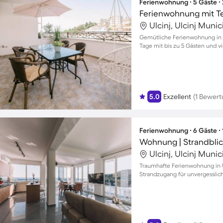
Ferienwohnung ∙ 5 Gäste ∙
Ferienwohnung mit T
Ulcinj, Ulcinj Muni
Gemütliche Ferienwohnung in U
Tage mit bis zu 5 Gästen und 
5.0
Exzellent
(1 Bewert
Ferienwohnung ∙ 6 Gäste ∙
Wohnung | Strandbli
Ulcinj, Ulcinj Muni
Traumhafte Ferienwohnung in U
Strandzugang für unvergesslic