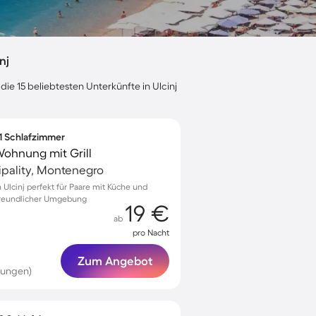
nj
die 15 beliebtesten Unterkünfte in Ulcinj
 1 Schlafzimmer
Wohnung mit Grill
cipality, Montenegro
Ulcinj perfekt für Paare mit Küche und
nfreundlicher Umgebung
19 €
ab
pro Nacht
Zum Angebot
tungen)