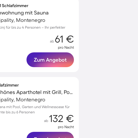
 1 Schlafzimmer
nwohnung mit Sauna
cipality, Montenegro
inj für bis zu 4 Personen – Ihr perfekter
61 €
ab
pro Nacht
Zum Angebot
hlafzimmer
Kinderfreundliches schönes Aparthotel mit Grill, Pool und Whirlpool | Ideal für Homeoffice
cipality, Montenegro
ana mit Pool, Garten und Wellnessoase für
te bis zu 6 Personen
132 €
ab
pro Nacht