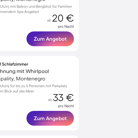
cinj mit Balkon und Bergblick für Familien
spannendem Spa-Angebot
20 €
ab
pro Nacht
Zum Angebot
 1 Schlafzimmer
ohnung mit Whirlpool
cipality, Montenegro
cinj für bis zu 5 Personen mit Parkplatz
m Blick auf das Meer
33 €
ab
pro Nacht
Zum Angebot