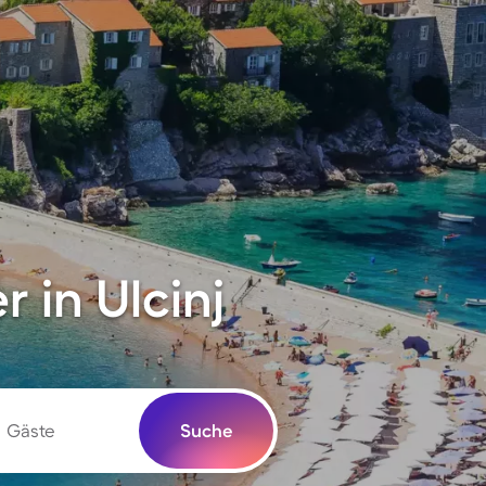
 in Ulcinj
Gäste
Suche