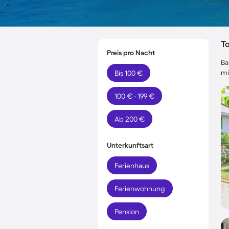
T
Preis pro Nacht
Ba
mi
Bis 100 €
100 € - 199 €
Ab 200 €
Unterkunftsart
Ferienhaus
Ferienwohnung
Pension