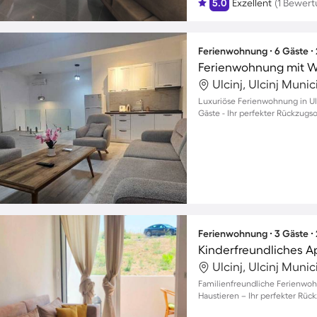
5.0
Exzellent
(1 Bewert
Ferienwohnung ∙ 6 Gäste ∙
Ferienwohnung mit W
Ulcinj, Ulcinj Muni
Luxuriöse Ferienwohnung in Ulci
Gäste - Ihr perfekter Rückzugs
Ferienwohnung ∙ 3 Gäste ∙
Ulcinj, Ulcinj Muni
Familienfreundliche Ferienwohn
Haustieren – Ihr perfekter Rüc