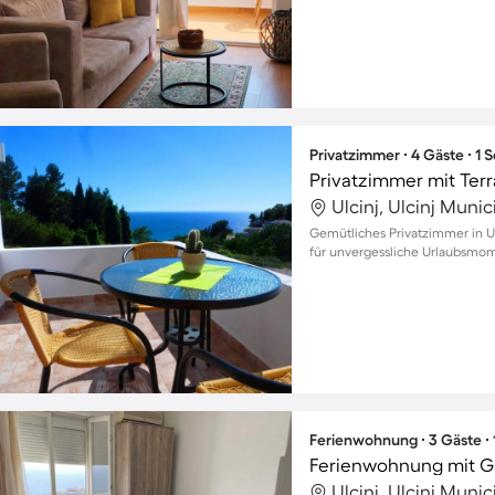
Privatzimmer ∙ 4 Gäste ∙ 1
Privatzimmer mit Ter
Ulcinj, Ulcinj Muni
Gemütliches Privatzimmer in Ul
für unvergessliche Urlaubsmom
Ferienwohnung ∙ 3 Gäste ∙
Ferienwohnung mit Ga
Ulcinj, Ulcinj Muni