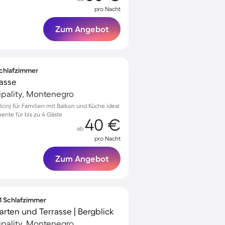
pro Nacht
Zum Angebot
 Schlafzimmer
rasse
cipality, Montenegro
cinj für Familien mit Balkon und Küche ideal
ente für bis zu 4 Gäste
40 €
ab
pro Nacht
Zum Angebot
 1 Schlafzimmer
rten und Terrasse | Bergblick
cipality, Montenegro