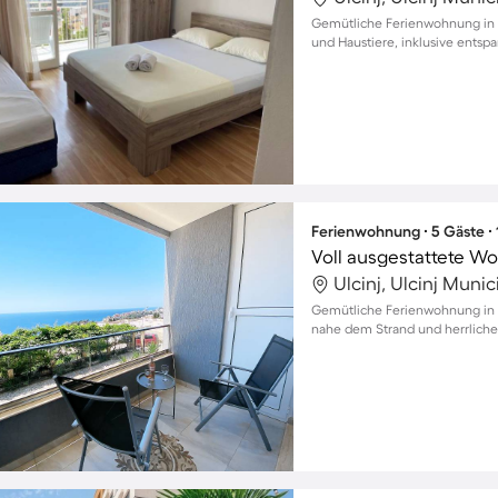
Gemütliche Ferienwohnung in Ul
und Haustiere, inklusive ent
Ferienwohnung ∙ 5 Gäste ∙
Voll ausgestattete W
Ulcinj, Ulcinj Muni
Gemütliche Ferienwohnung in Ul
nahe dem Strand und herrliche