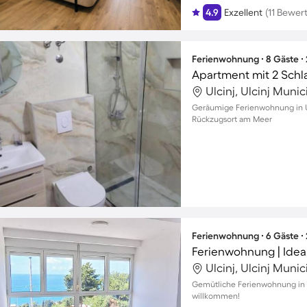
4.9
Exzellent
(11 Bewer
Ferienwohnung ∙ 8 Gäste ∙
Apartment mit 2 Schl
Ulcinj, Ulcinj Muni
Geräumige Ferienwohnung in Ulc
Rückzugsort am Meer
Ferienwohnung ∙ 6 Gäste ∙
Ferienwohnung | Idea
Ulcinj, Ulcinj Muni
Gemütliche Ferienwohnung in Ul
willkommen!