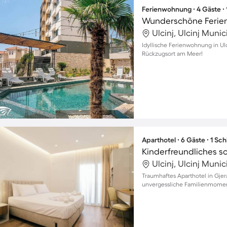
Ferienwohnung ∙ 4 Gäste ∙
Wunderschöne Ferie
Ulcinj, Ulcinj Muni
Idyllische Ferienwohnung in Ulc
Rückzugsort am Meer!
Aparthotel ∙ 6 Gäste ∙ 1 Sc
Ulcinj, Ulcinj Muni
Traumhaftes Aparthotel in Gjer
unvergessliche Familienmomen