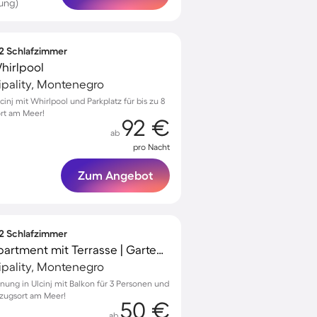
ung)
 2 Schlafzimmer
hirlpool
cipality, Montenegro
nj mit Whirlpool und Parkplatz für bis zu 8
ort am Meer!
92 €
ab
pro Nacht
Zum Angebot
 2 Schlafzimmer
Kinderfreundliches Apartment mit Terrasse | Gartenblick | Strand in der Nähe | Hunde erlaubt
cipality, Montenegro
ung in Ulcinj mit Balkon für 3 Personen und
kzugsort am Meer!
50 €
ab