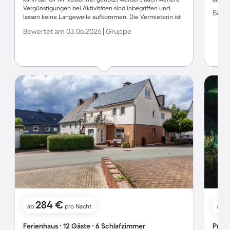
Vergünstigungen bei Aktivitäten sind inbegriffen und
Bewer
lassen keine Langeweile aufkommen. Die Vermieterin ist
freundlich, offen und hilfsbereit. Wir würden nach dem
Bewertet am 03.06.2026 | Gruppe
Familienwochenende die Unterkunft jeder Zeit wieder
buchen !
284 €
ab
pro Nacht
ab
Ferienhaus ∙ 12 Gäste ∙ 6 Schlafzimmer
Priva