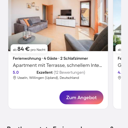
84 €
3
ab
pro Nacht
ab
Ferienwohnung ∙ 4 Gäste ∙ 2 Schlafzimmer
Ferie
Apartment mit Terrasse, schnellem Internet und Garten | Bergblick
Gemü
5.0
Exzellent
(12 Bewertungen)
4.6
Usseln, Willingen (Upland), Deutschland
Uss
Zum Angebot