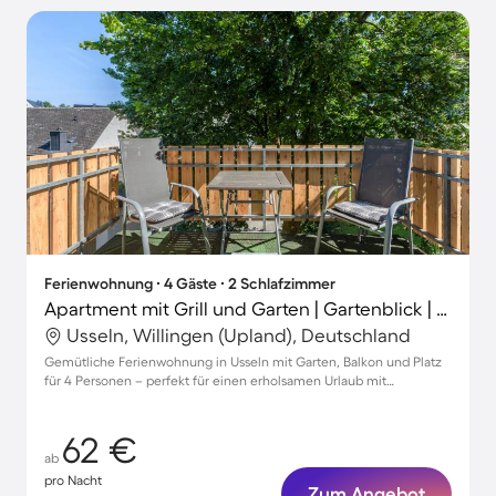
Ferienwohnung ∙ 4 Gäste ∙ 2 Schlafzimmer
Apartment mit Grill und Garten | Gartenblick | Haustiere sind willkommen
Usseln, Willingen (Upland), Deutschland
Gemütliche Ferienwohnung in Usseln mit Garten, Balkon und Platz
für 4 Personen – perfekt für einen erholsamen Urlaub mit
Haustieren!
62 €
ab
pro Nacht
Zum Angebot