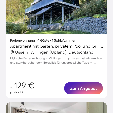
Ferienwohnung ∙ 4 Gäste ∙ 1 Schlafzimmer
Apartment mit Garten, privatem Pool und Grill | Gartenblick
Usseln, Willingen (Upland), Deutschland
Idyllische Ferienwohnung in Willingen mit privatem beheiztem Pool
und atemberaubendem Bergblick für unvergessliche Tage mit
Haustier
129 €
ab
Zum Angebot
pro Nacht