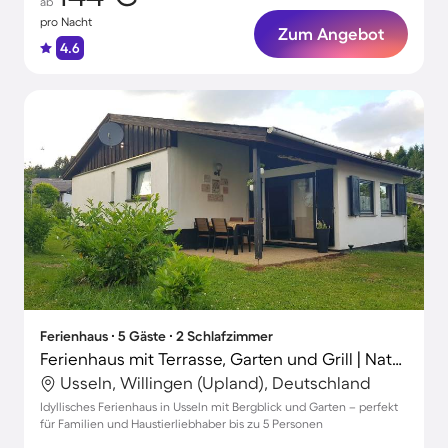
ab
pro Nacht
Zum Angebot
4.6
Ferienhaus ∙ 5 Gäste ∙ 2 Schlafzimmer
Ferienhaus mit Terrasse, Garten und Grill | Naturblick
Usseln, Willingen (Upland), Deutschland
Idyllisches Ferienhaus in Usseln mit Bergblick und Garten – perfekt
für Familien und Haustierliebhaber bis zu 5 Personen