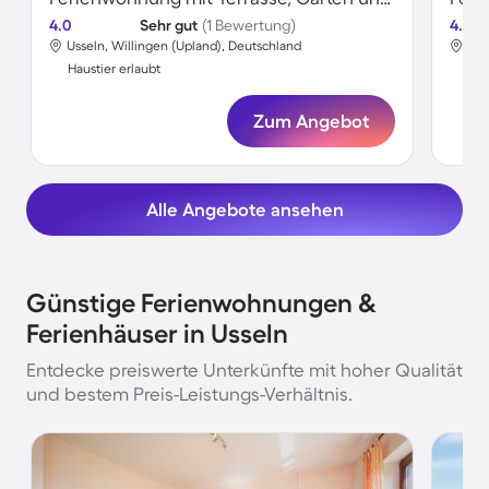
4.0
Sehr gut
(1 Bewertung)
4.0
Usseln, Willingen (Upland), Deutschland
Uss
Haustier erlaubt
Hau
Zum Angebot
Alle Angebote ansehen
Günstige Ferienwohnungen &
Ferienhäuser in Usseln
Entdecke preiswerte Unterkünfte mit hoher Qualität
und bestem Preis-Leistungs-Verhältnis.