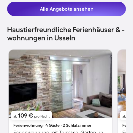
Alle Angebote ansehen
Haustierfreundliche Ferienhäuser & -
wohnungen in Usseln
109 €
9
ab
pro Nacht
ab
Ferienwohnung ∙ 4 Gäste ∙ 2 Schlafzimmer
Ferie
Ferienwohnung mit Terrasse, Garten und Grill | Bergblick