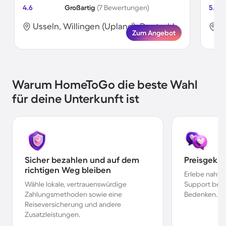
4.6
Großartig
(7 Bewertungen)
5.0
Usseln, Willingen (Upland), Deutschland
Zum Angebot
Warum HomeToGo die beste Wahl
für deine Unterkunft ist
Sicher bezahlen und auf dem
Preisgekr
richtigen Weg bleiben
Erlebe nahtl
Wähle lokale, vertrauenswürdige
Support bei 
Zahlungsmethoden sowie eine
Bedenken.
Reiseversicherung und andere
Zusatzleistungen.