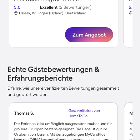
5.0
Exzellent
(2 Bewertungen)
5.0
Usseln, Willingen (Upland), Deutschland
Uss
Zum Angebot
Echte Gästebewertungen &
Erfahrungsberichte
Erfahre, wie unsere verifizierten Bewertungen gesammelt
und geprüft werden.
Gast verifiziert von
Thomas S.
Maril
HomeToGo
Das Ferienhaus ist umfänglich ausgestattet, sauber und für
Es war
größere Gruppen bestens geeignet. Die Lage ist gut im
ausgie
Ortskern von Usseln. Mit der zugehörigen MyCardPlus
Perso
kann der ÖPNV kostenfrei genutzt werden, auch weitere
auf je