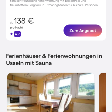
Familienfreundliche Ferienwohnung mit BalkonPool und
traumhaftem Bergblick in Titmaringhausen für bis zu 10 Personen
138 €
ab
pro Nacht
Zum Angebot
4.7
Ferienhäuser & Ferienwohnungen in
Usseln mit Sauna