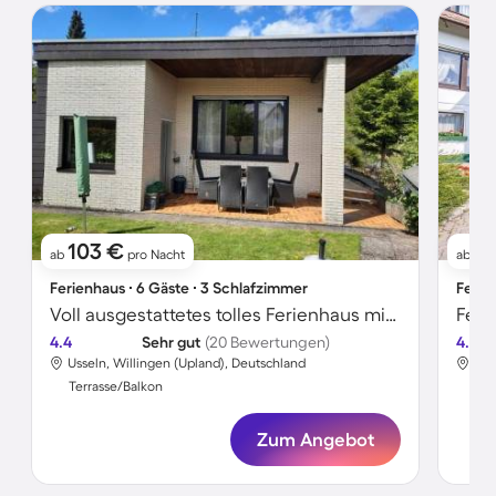
103 €
1
ab
pro Nacht
ab
Ferienhaus ∙ 6 Gäste ∙ 3 Schlafzimmer
Ferie
Voll ausgestattetes tolles Ferienhaus mit Grill, Terrasse und Garten
4.4
Sehr gut
(20 Bewertungen)
4.6
Usseln, Willingen (Upland), Deutschland
Uss
Terrasse/Balkon
Ter
Zum Angebot