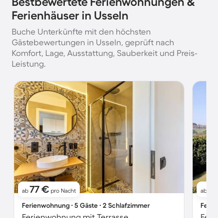
Bestbewertete Ferienwohnungen &
Ferienhäuser in Usseln
Buche Unterkünfte mit den höchsten
Gästebewertungen in Usseln, geprüft nach
Komfort, Lage, Ausstattung, Sauberkeit und Preis-
Leistung.
77 €
1
ab
pro Nacht
ab
Ferienwohnung ∙ 5 Gäste ∙ 2 Schlafzimmer
Ferie
Ferienwohnung mit Terrasse