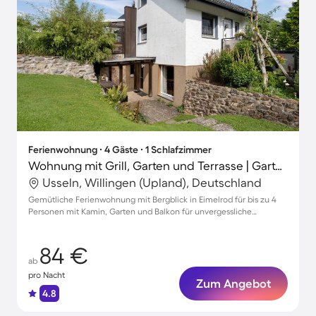
Ferienwohnung ∙ 4 Gäste ∙ 1 Schlafzimmer
Wohnung mit Grill, Garten und Terrasse | Gartenblick
Usseln, Willingen (Upland), Deutschland
Gemütliche Ferienwohnung mit Bergblick in Eimelrod für bis zu 4
Personen mit Kamin, Garten und Balkon für unvergessliche
Momente
84 €
ab
pro Nacht
Zum Angebot
4.8