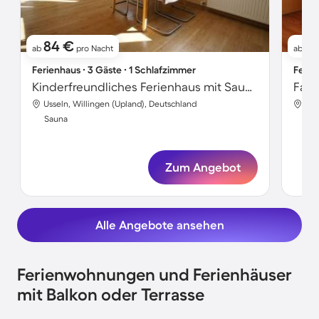
84 €
6
ab
pro Nacht
ab
Ferienhaus ∙ 3 Gäste ∙ 1 Schlafzimmer
Ferie
Kinderfreundliches Ferienhaus mit Sauna, Pool und Whirlpool | Bergblick
Usseln, Willingen (Upland), Deutschland
Uss
Sauna
Sa
Zum Angebot
Alle Angebote ansehen
Ferienwohnungen und Ferienhäuser
mit Balkon oder Terrasse