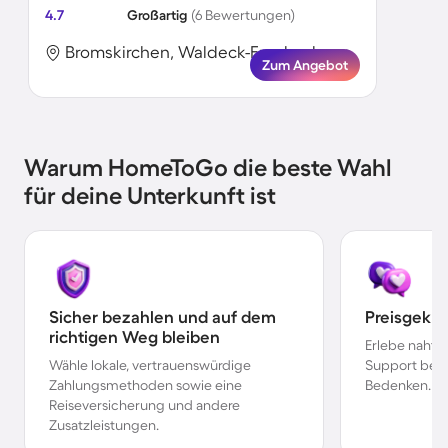
4.7
Großartig
(6 Bewertungen)
Bromskirchen, Waldeck-Frankenberg, Deutschland
Zum Angebot
Warum HomeToGo die beste Wahl
für deine Unterkunft ist
Sicher bezahlen und auf dem
Preisgekr
richtigen Weg bleiben
Erlebe nahtl
Wähle lokale, vertrauenswürdige
Support bei 
Zahlungsmethoden sowie eine
Bedenken.
Reiseversicherung und andere
Zusatzleistungen.