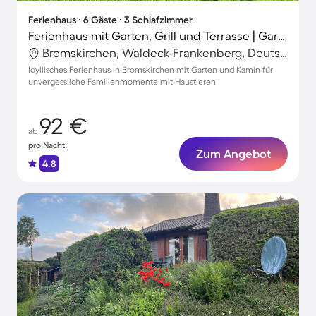
Ferienhaus ∙ 6 Gäste ∙ 3 Schlafzimmer
Ferienhaus mit Garten, Grill und Terrasse | Gartenblick | Ideal für Homeoffice
Bromskirchen, Waldeck-Frankenberg, Deutschland
Idyllisches Ferienhaus in Bromskirchen mit Garten und Kamin für
unvergessliche Familienmomente mit Haustieren
92 €
ab
pro Nacht
Zum Angebot
4.8