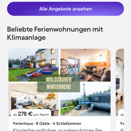
Alle Angebote ansehen
Beliebte Ferienwohnungen mit
Klimaanlage
278 €
5
ab
pro Nacht
ab
Ferienhaus ∙ 8 Gäste ∙ 4 Schlafzimmer
Ferie
Kinderfreundliches wunderschönes Ferienhaus mit Terrasse, privatem Pool und Garten | Naturblick | Hunde erlaubt