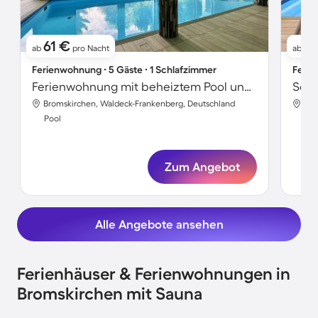
61 €
7
ab
pro Nacht
ab
Ferienwohnung ∙ 5 Gäste ∙ 1 Schlafzimmer
Ferie
Ferienwohnung mit beheiztem Pool und Sauna | Bergblick
Bromskirchen, Waldeck-Frankenberg, Deutschland
Bro
Pool
Poo
Zum Angebot
Alle Angebote ansehen
Ferienhäuser & Ferienwohnungen in
Bromskirchen mit Sauna