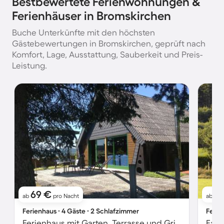
Bestbewertete Ferienwohnungen &
Ferienhäuser in Bromskirchen
Buche Unterkünfte mit den höchsten
Gästebewertungen in Bromskirchen, geprüft nach
Komfort, Lage, Ausstattung, Sauberkeit und Preis-
Leistung.
69 €
9
ab
pro Nacht
ab
Ferienhaus ∙ 4 Gäste ∙ 2 Schlafzimmer
Ferie
Ferienhaus mit Garten, Terrasse und Grill | Bergblick