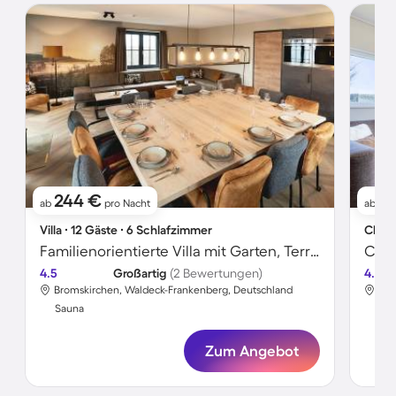
244 €
1
ab
pro Nacht
ab
Villa ∙ 12 Gäste ∙ 6 Schlafzimmer
Chale
Familienorientierte Villa mit Garten, Terrasse und Sauna | Nah am Skifahren
Chal
4.5
Großartig
(2 Bewertungen)
4.3
Bromskirchen, Waldeck-Frankenberg, Deutschland
Bro
Sauna
Sa
Zum Angebot