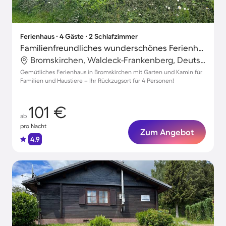
Ferienhaus ∙ 4 Gäste ∙ 2 Schlafzimmer
Familienfreundliches wunderschönes Ferienhaus mit Terrasse, Grill und Garten | Hunde erlaubt
Bromskirchen, Waldeck-Frankenberg, Deutschland
Gemütliches Ferienhaus in Bromskirchen mit Garten und Kamin für
Familien und Haustiere – Ihr Rückzugsort für 4 Personen!
101 €
ab
pro Nacht
Zum Angebot
4.9