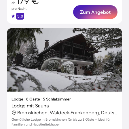
179 €
ab
pro Nacht
Zum Angebot
5.0
Lodge ∙ 8 Gäste ∙ 5 Schlafzimmer
Lodge mit Sauna
Bromskirchen, Waldeck-Frankenberg, Deutschland
Gemütliche Lodge in Bromskirchen für bis zu 8 Gäste – Ideal für
Familien und Haustierliebhaber