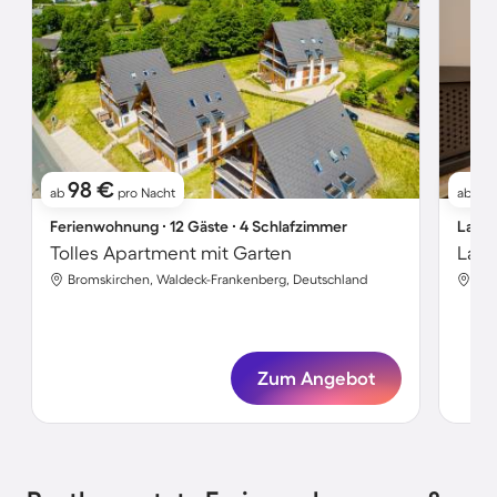
98 €
8
ab
pro Nacht
ab
Ferienwohnung ∙ 12 Gäste ∙ 4 Schlafzimmer
Landh
Tolles Apartment mit Garten
Bromskirchen, Waldeck-Frankenberg, Deutschland
Bro
Zum Angebot