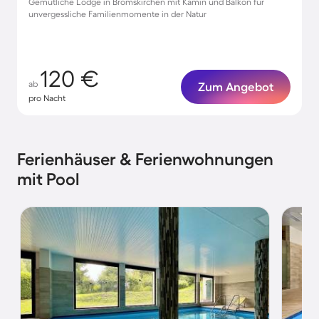
Gemütliche Lodge in Bromskirchen mit Kamin und Balkon für
unvergessliche Familienmomente in der Natur
120 €
ab
Zum Angebot
pro Nacht
Ferienhäuser & Ferienwohnungen
mit Pool