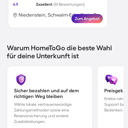
4.9
Exzellent
(41 Bewertungen)
Niedenstein, Schwalm-Eder-Kreis, Deutschland
Zum Angebot
Warum HomeToGo die beste Wahl
für deine Unterkunft ist
Sicher bezahlen und auf dem
Preisgekr
richtigen Weg bleiben
Erlebe nahtl
Wähle lokale, vertrauenswürdige
Support bei 
Zahlungsmethoden sowie eine
Bedenken.
Reiseversicherung und andere
Zusatzleistungen.