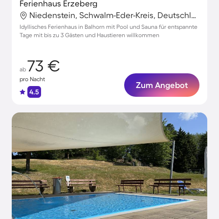
Ferienhaus Erzeberg
Niedenstein, Schwalm-Eder-Kreis, Deutschland
Idyllisches Ferienhaus in Balhorn mit Pool und Sauna für entspannte
Tage mit bis zu 3 Gästen und Haustieren willkommen
73 €
ab
pro Nacht
Zum Angebot
4.5