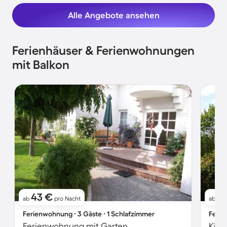
Alle Angebote ansehen
Ferienhäuser & Ferienwohnungen
mit Balkon
43 €
6
ab
pro Nacht
ab
Ferienwohnung ∙ 3 Gäste ∙ 1 Schlafzimmer
Ferie
Ferienwohnung mit Garten