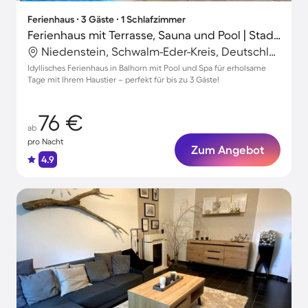
Ferienhaus ∙ 3 Gäste ∙ 1 Schlafzimmer
Ferienhaus mit Terrasse, Sauna und Pool | Stadtblick | Haustiere sind willkommen
Niedenstein, Schwalm-Eder-Kreis, Deutschland
Idyllisches Ferienhaus in Balhorn mit Pool und Spa für erholsame
Tage mit Ihrem Haustier – perfekt für bis zu 3 Gäste!
76 €
ab
pro Nacht
Zum Angebot
4.9