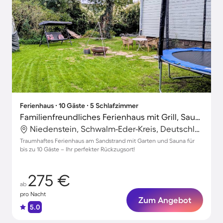
Ferienhaus ∙ 10 Gäste ∙ 5 Schlafzimmer
Familienfreundliches Ferienhaus mit Grill, Sauna und Garten | Gartenblick | Ideal für Homeoffice | Haustierfreundlich
Niedenstein, Schwalm-Eder-Kreis, Deutschland
Traumhaftes Ferienhaus am Sandstrand mit Garten und Sauna für
bis zu 10 Gäste – Ihr perfekter Rückzugsort!
275 €
ab
pro Nacht
Zum Angebot
5.0