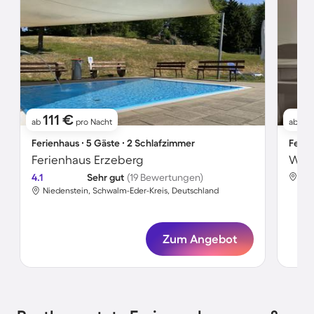
111 €
6
ab
pro Nacht
ab
Ferienhaus ∙ 5 Gäste ∙ 2 Schlafzimmer
Ferie
Ferienhaus Erzeberg
Wund
4.1
Sehr gut
(19 Bewertungen)
Nie
Niedenstein, Schwalm-Eder-Kreis, Deutschland
Zum Angebot