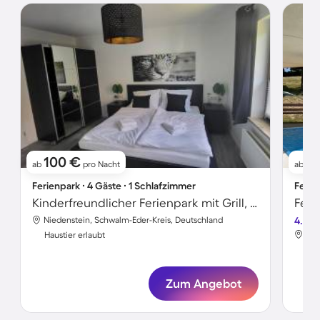
100 €
11
ab
pro Nacht
ab
Ferienpark ∙ 4 Gäste ∙ 1 Schlafzimmer
Ferie
Kinderfreundlicher Ferienpark mit Grill, Sauna und Garten | Gartenblick | Hunde erlaubt
Niedenstein, Schwalm-Eder-Kreis, Deutschland
4.6
Nie
Haustier erlaubt
Hau
Zum Angebot