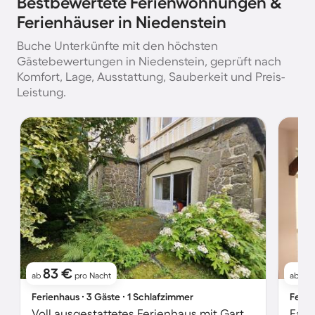
Bestbewertete Ferienwohnungen &
Ferienhäuser in Niedenstein
Buche Unterkünfte mit den höchsten
Gästebewertungen in Niedenstein, geprüft nach
Komfort, Lage, Ausstattung, Sauberkeit und Preis-
Leistung.
83 €
9
ab
pro Nacht
ab
Ferienhaus ∙ 3 Gäste ∙ 1 Schlafzimmer
Ferie
Voll ausgestattetes Ferienhaus mit Garten | Gartenblick | Haustierfreundlich