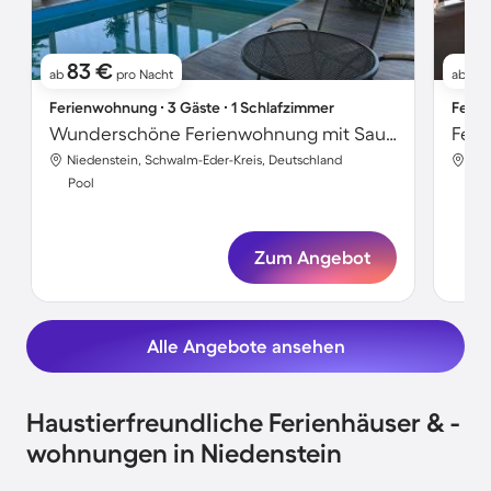
83 €
8
ab
pro Nacht
ab
Ferienwohnung ∙ 3 Gäste ∙ 1 Schlafzimmer
Ferie
Wunderschöne Ferienwohnung mit Sauna, Garten und Pool | Haustiere erlaubt
Niedenstein, Schwalm-Eder-Kreis, Deutschland
Nie
Pool
Poo
Zum Angebot
Alle Angebote ansehen
Haustierfreundliche Ferienhäuser & -
wohnungen in Niedenstein