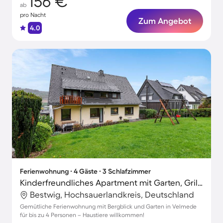
156 €
ab
pro Nacht
Zum Angebot
4.0
Ferienwohnung ∙ 4 Gäste ∙ 3 Schlafzimmer
Kinderfreundliches Apartment mit Garten, Grill und Terrasse | Bergblick | Haustierfreundlich
Bestwig, Hochsauerlandkreis, Deutschland
Gemütliche Ferienwohnung mit Bergblick und Garten in Velmede
für bis zu 4 Personen – Haustiere willkommen!