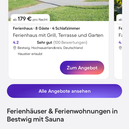
179 €
8
ab
pro Nacht
ab
Ferienhaus ∙ 8 Gäste ∙ 4 Schlafzimmer
Ferie
Ferienhaus mit Grill, Terrasse und Garten
4.2
Sehr gut
(100 Bewertungen)
4.5
Bestwig, Hochsauerlandkreis, Deutschland
Bes
Haustier erlaubt
Hau
Zum Angebot
Alle Angebote ansehen
Ferienhäuser & Ferienwohnungen in
Bestwig mit Sauna