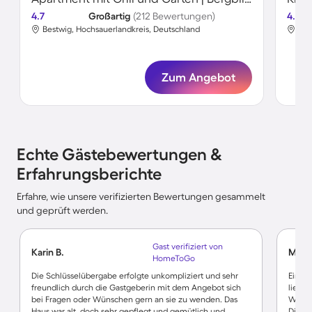
4.7
Großartig
(212 Bewertungen)
4.8
Bestwig, Hochsauerlandkreis, Deutschland
Bes
Zum Angebot
Echte Gästebewertungen &
Erfahrungsberichte
Erfahre, wie unsere verifizierten Bewertungen gesammelt
und geprüft werden.
Gast verifiziert von
Karin B.
Matth
HomeToGo
Die Schlüsselübergabe erfolgte unkompliziert und sehr
Ein be
freundlich durch die Gastgeberin mit dem Angebot sich
liebev
bei Fragen oder Wünschen gern an sie zu wenden. Das
Wenn d
Haus war alt, doch sehr gepflegt und gemütlich und
Die ru