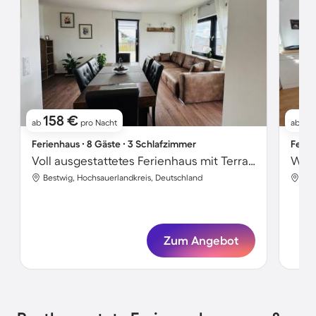
158 €
76
ab
pro Nacht
ab
Ferienhaus ∙ 8 Gäste ∙ 3 Schlafzimmer
Ferie
Voll ausgestattetes Ferienhaus mit Terrasse, Grill und Garten
Bestwig, Hochsauerlandkreis, Deutschland
Bes
Zum Angebot