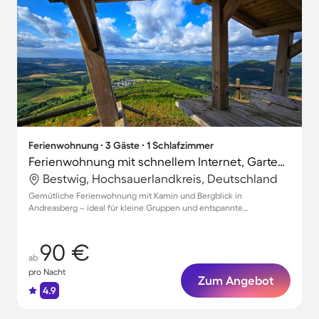
Ferienwohnung ∙ 3 Gäste ∙ 1 Schlafzimmer
Ferienwohnung mit schnellem Internet, Garten und Grill | Gartenblick
Bestwig, Hochsauerlandkreis, Deutschland
Gemütliche Ferienwohnung mit Kamin und Bergblick in
Andreasberg – ideal für kleine Gruppen und entspannte
Veranstaltungen
90 €
ab
pro Nacht
Zum Angebot
4.9