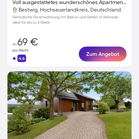
Voll ausgestattetes wunderschönes Apartment mit Garten und Grill | Naturblick
Bestwig, Hochsauerlandkreis, Deutschland
Gemütliche Ferienwohnung mit Balkon und Garten in Velmede
ideal für bis zu 5 Gäste
69 €
ab
pro Nacht
Zum Angebot
4.6