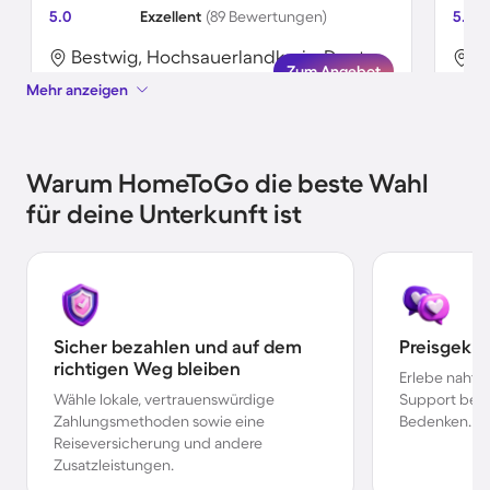
5.0
Exzellent
(89 Bewertungen)
5.0
Bestwig, Hochsauerlandkreis, Deutschland
Zum Angebot
Mehr anzeigen
Warum HomeToGo die beste Wahl
für deine Unterkunft ist
Sicher bezahlen und auf dem
Preisgekr
richtigen Weg bleiben
Erlebe nahtl
Wähle lokale, vertrauenswürdige
Support bei 
Zahlungsmethoden sowie eine
Bedenken.
Reiseversicherung und andere
Zusatzleistungen.