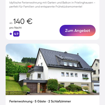
Idyllische Ferienwohnung mit Garten und Balkon in Frielinghausen –
perfekt für Familien und entspannte Frühstücksmomente!
140 €
ab
pro Nacht
Zum Angebot
4.9
Ferienwohnung ∙ 5 Gäste ∙ 2 Schlafzimmer