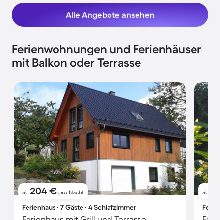
Alle Angebote ansehen
Ferienwohnungen und Ferienhäuser
mit Balkon oder Terrasse
204 €
1
ab
pro Nacht
ab
Ferienhaus ∙ 7 Gäste ∙ 4 Schlafzimmer
Ferie
Ferienhaus mit Grill und Terrasse