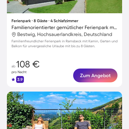
Ferienpark ∙ 8 Gäste ∙ 4 Schlafzimmer
Familienorientierter gemütlicher Ferienpark mit Grill, Terrasse und Garten | Haustiere erlaubt
Bestwig, Hochsauerlandkreis, Deutschland
Familienfreundlicher Ferienpark in Ramsbeck mit Kamin, Garten und
Balkon für unvergessliche Urlaube mit bis zu 8 Gästen.
108 €
ab
pro Nacht
Zum Angebot
3.9