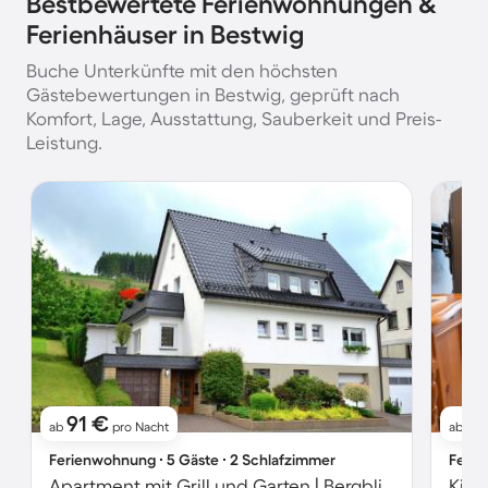
Bestbewertete Ferienwohnungen &
Ferienhäuser in Bestwig
Buche Unterkünfte mit den höchsten
Gästebewertungen in Bestwig, geprüft nach
Komfort, Lage, Ausstattung, Sauberkeit und Preis-
Leistung.
91 €
6
ab
pro Nacht
ab
Ferienwohnung ∙ 5 Gäste ∙ 2 Schlafzimmer
Ferie
Apartment mit Grill und Garten | Bergblick