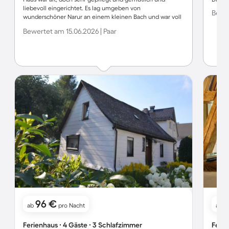
liebevoll eingerichtet. Es lag umgeben von
Bewer
wunderschöner Narur an einem kleinen Bach und war voll
umzäunt, was für uns mit Hund toll war. Wir haben uns
Bewertet am 15.06.2026 | Paar
vom Haus aus auf Wandertouren begeben oder haben uns
Ausflugsziele gesucht. Für uns war es ein sehr erholsamer
Urlaub und die Unterkunft und die Gastgeber waren toll.
Wir kommen gern wieder.:-)
96 €
ab
pro Nacht
ab
Ferienhaus ∙ 4 Gäste ∙ 3 Schlafzimmer
Ferie