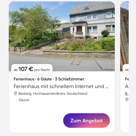
107 €
1
ab
pro Nacht
ab
Ferienhaus ∙ 6 Gäste ∙ 3 Schlafzimmer
Ferie
Ferienhaus mit schnellem Internet und Sauna
Bestwig, Hochsauerlandkreis, Deutschland
5.0
Bes
Sauna
Sa
Zum Angebot