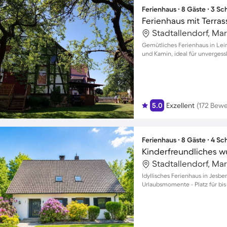
Ferienhaus ∙ 8 Gäste ∙ 3 S
Ferienhaus mit Terrass
Stadtallendorf, Ma
Gemütliches Ferienhaus in Lei
und Kamin, ideal für unvergess
5.0
Exzellent
(172 Bew
Ferienhaus ∙ 8 Gäste ∙ 4 S
Stadtallendorf, Ma
Idyllisches Ferienhaus in Jesbe
Urlaubsmomente - Platz für bi