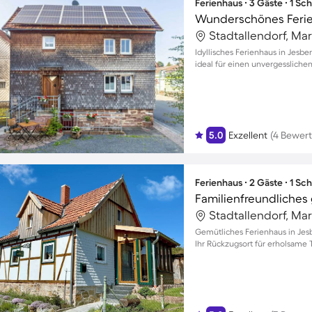
Ferienhaus ∙ 3 Gäste ∙ 1 Sc
Stadtallendorf, Ma
Idyllisches Ferienhaus in Jesbe
ideal für einen unvergessliche
5.0
Exzellent
(4 Bewer
Ferienhaus ∙ 2 Gäste ∙ 1 Sc
Stadtallendorf, Ma
Gemütliches Ferienhaus in Jesb
Ihr Rückzugsort für erholsame 