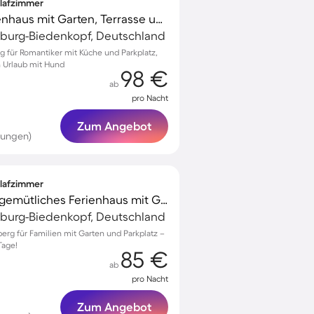
hlafzimmer
Wunderschönes Ferienhaus mit Garten, Terrasse und Grill | Ideal für Homeoffice | Haustiere erlaubt
rburg-Biedenkopf, Deutschland
rg für Romantiker mit Küche und Parkplatz,
n Urlaub mit Hund
98 €
ab
pro Nacht
Zum Angebot
tungen)
hlafzimmer
Familienfreundliches gemütliches Ferienhaus mit Garten und Grill | Ideal für Homeoffice
rburg-Biedenkopf, Deutschland
erg für Familien mit Garten und Parkplatz –
Tage!
85 €
ab
pro Nacht
Zum Angebot