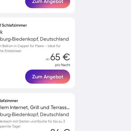
Zum Angebot
 1 Schlafzimmer
ck
rburg-Biedenkopf, Deutschland
alkon in Cappel für Paare – Ideal für
he Erlebnisse!
65 €
ab
pro Nacht
Zum Angebot
hlafzimmer
Ferienhaus mit schnellem Internet, Grill und Terrasse | Gartenblick
rburg-Biedenkopf, Deutschland
erbach mit Garten und Küche für bis zu 3
spannte Tage!