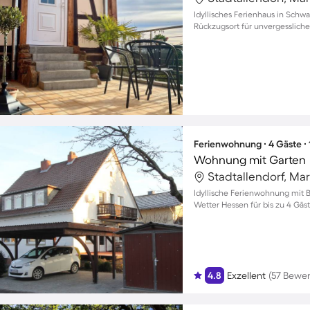
Idyllisches Ferienhaus in Schwa
Rückzugsort für unvergesslich
Ferienwohnung ∙ 4 Gäste ∙
Wohnung mit Garten
Stadtallendorf, Ma
Idyllische Ferienwohnung mit 
Wetter Hessen für bis zu 4 Gäs
4.8
Exzellent
(57 Bewe