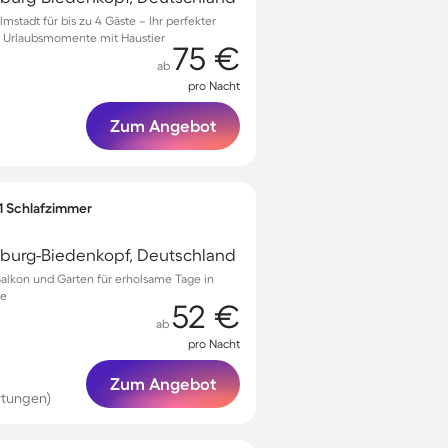
lmstadt für bis zu 4 Gäste – Ihr perfekter
e Urlaubsmomente mit Haustier
75 €
ab
pro Nacht
Zum Angebot
 1 Schlafzimmer
rburg-Biedenkopf, Deutschland
Balkon und Garten für erholsame Tage in
te
52 €
ab
pro Nacht
Zum Angebot
rtungen)