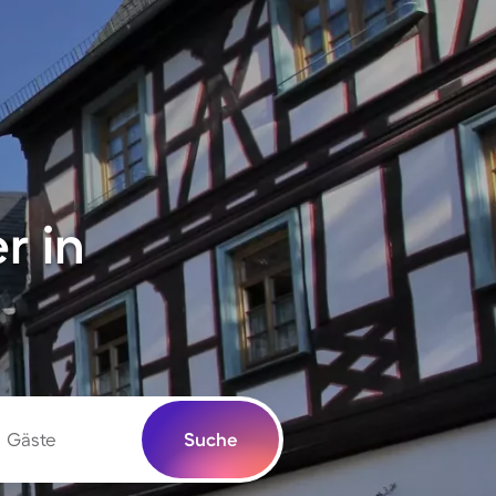
r in
Gäste
Suche