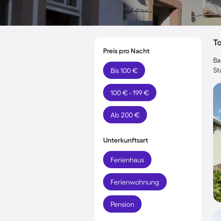
T
Preis pro Nacht
Ba
St
Bis 100 €
100 € - 199 €
Ab 200 €
Unterkunftsart
Ferienhaus
Ferienwohnung
Pension