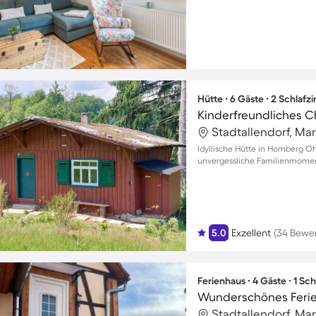
Hütte ∙ 6 Gäste ∙ 2 Schlaf
Kinderfreundliches Ch
Stadtallendorf, Ma
Idyllische Hütte in Homberg O
unvergessliche Familienmoment
5.0
Exzellent
(34 Bewe
Ferienhaus ∙ 4 Gäste ∙ 1 Sc
Wunderschönes Ferien
Stadtallendorf, Ma