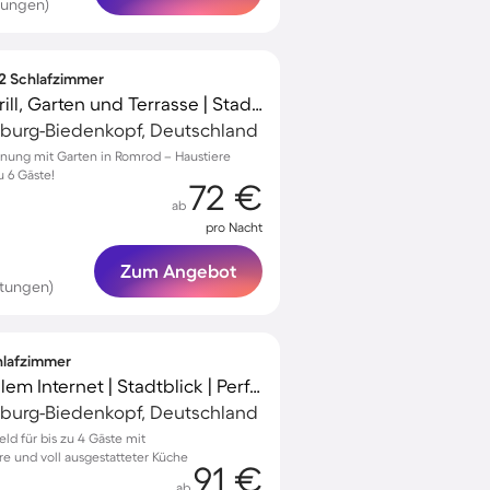
tungen)
 2 Schlafzimmer
Ferienwohnung mit Grill, Garten und Terrasse | Stadtblick
rburg-Biedenkopf, Deutschland
nung mit Garten in Romrod – Haustiere
u 6 Gäste!
72 €
ab
pro Nacht
Zum Angebot
rtungen)
chlafzimmer
Ferienhaus mit schnellem Internet | Stadtblick | Perfekt für die Arbeit von Zuhause
rburg-Biedenkopf, Deutschland
ld für bis zu 4 Gäste mit
e und voll ausgestatteter Küche
91 €
ab