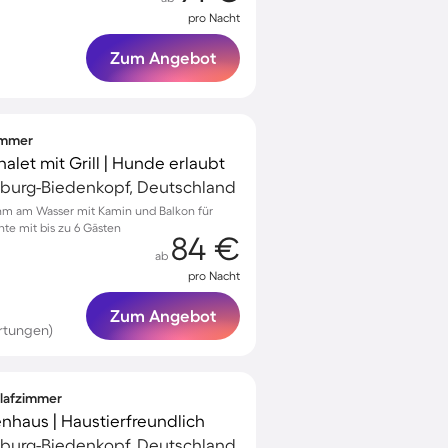
pro Nacht
Zum Angebot
zimmer
alet mit Grill | Hunde erlaubt
rburg-Biedenkopf, Deutschland
hm am Wasser mit Kamin und Balkon für
e mit bis zu 6 Gästen
84 €
ab
pro Nacht
Zum Angebot
rtungen)
hlafzimmer
haus | Haustierfreundlich
rburg-Biedenkopf, Deutschland