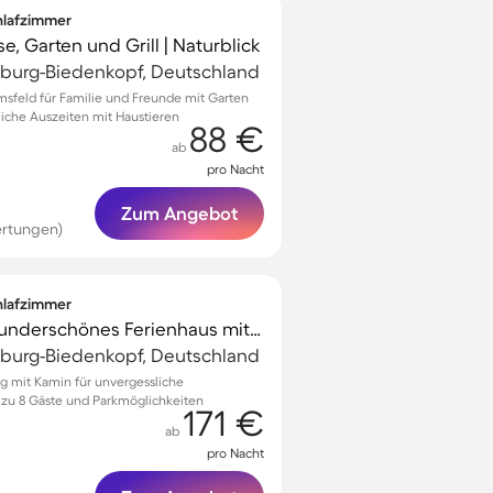
chlafzimmer
e, Garten und Grill | Naturblick
rburg-Biedenkopf, Deutschland
msfeld für Familie und Freunde mit Garten
liche Auszeiten mit Haustieren
88 €
ab
pro Nacht
Zum Angebot
ertungen)
chlafzimmer
Kinderfreundliches wunderschönes Ferienhaus mit Terrasse, Grill und Garten | Naturblick
rburg-Biedenkopf, Deutschland
rg mit Kamin für unvergessliche
s zu 8 Gäste und Parkmöglichkeiten
171 €
ab
pro Nacht