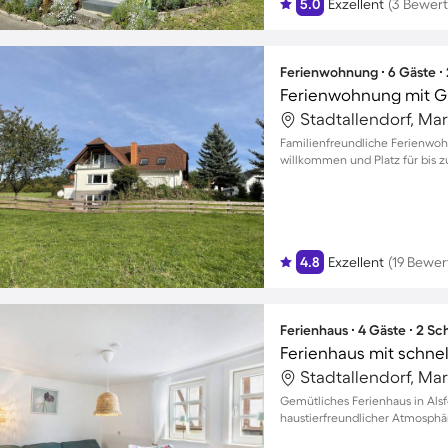
5.0
Exzellent
(3 Bewer
Ferienwohnung ∙ 6 Gäste ∙
Stadtallendorf, Ma
Familienfreundliche Ferienwoh
willkommen und Platz für bis z
4.8
Exzellent
(19 Bewe
Ferienhaus ∙ 4 Gäste ∙ 2 S
Stadtallendorf, Ma
Gemütliches Ferienhaus in Alsfe
haustierfreundlicher Atmosphär