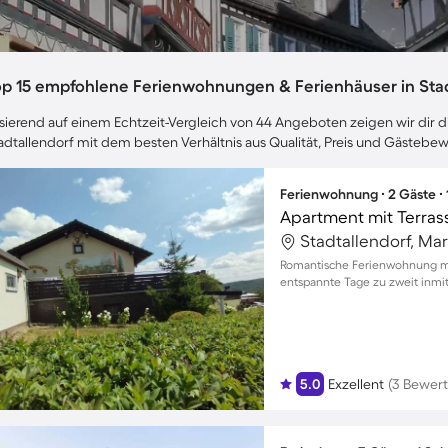
op 15 empfohlene Ferienwohnungen & Ferienhäuser in Stad
sierend auf einem Echtzeit-Vergleich von 44 Angeboten zeigen wir dir di
adtallendorf mit dem besten Verhältnis aus Qualität, Preis und Gästebe
Ferienwohnung ∙ 2 Gäste ∙
Apartment mit Terras
Stadtallendorf, Ma
Romantische Ferienwohnung mi
entspannte Tage zu zweit inmit
5.0
Exzellent
(3 Bewer