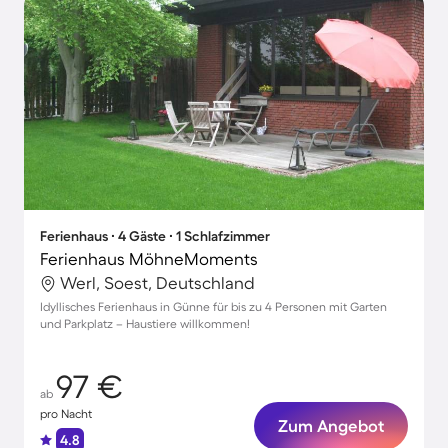
Ferienhaus ∙ 4 Gäste ∙ 1 Schlafzimmer
Ferienhaus MöhneMoments
Werl, Soest, Deutschland
Idyllisches Ferienhaus in Günne für bis zu 4 Personen mit Garten
und Parkplatz – Haustiere willkommen!
97 €
ab
pro Nacht
Zum Angebot
4.8