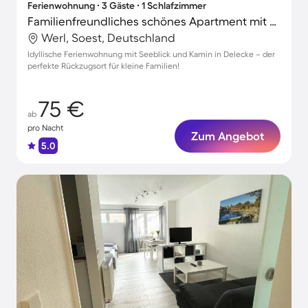
Ferienwohnung ∙ 3 Gäste ∙ 1 Schlafzimmer
Familienfreundliches schönes Apartment mit Garten und Terrasse | Seeblick
Werl, Soest, Deutschland
Idyllische Ferienwohnung mit Seeblick und Kamin in Delecke – der
perfekte Rückzugsort für kleine Familien!
75 €
ab
pro Nacht
Zum Angebot
5.0