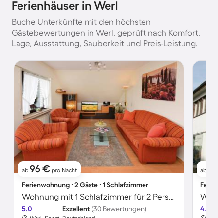
Ferienhäuser in Werl
Buche Unterkünfte mit den höchsten
Gästebewertungen in Werl, geprüft nach Komfort,
Lage, Ausstattung, Sauberkeit und Preis-Leistung.
96 €
6
ab
pro Nacht
ab
Ferienwohnung ∙ 2 Gäste ∙ 1 Schlafzimmer
Ferie
Wohnung mit 1 Schlafzimmer für 2 Personen
5.0
Exzellent
(30 Bewertungen)
4.8
Werl, Soest, Deutschland
Wer