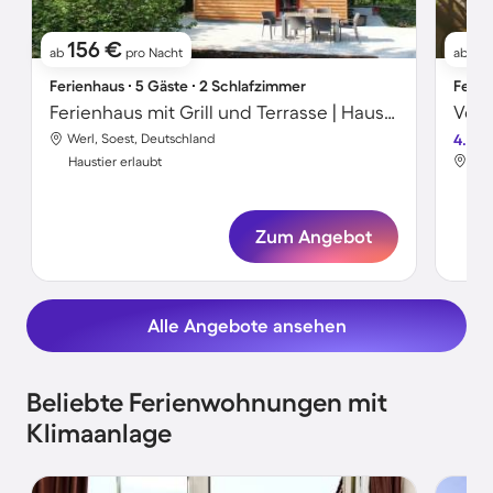
156 €
11
ab
pro Nacht
ab
Ferienhaus ∙ 5 Gäste ∙ 2 Schlafzimmer
Ferie
Ferienhaus mit Grill und Terrasse | Haustiere sind willkommen
Werl, Soest, Deutschland
4.6
Wer
Haustier erlaubt
Hau
Zum Angebot
Alle Angebote ansehen
Beliebte Ferienwohnungen mit
Klimaanlage