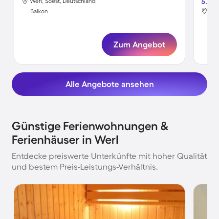
Werl, Soest, Deutschland
5.0
Wer
Balkon
Bal
Zum Angebot
Alle Angebote ansehen
Günstige Ferienwohnungen &
Ferienhäuser in Werl
Entdecke preiswerte Unterkünfte mit hoher Qualität
und bestem Preis-Leistungs-Verhältnis.