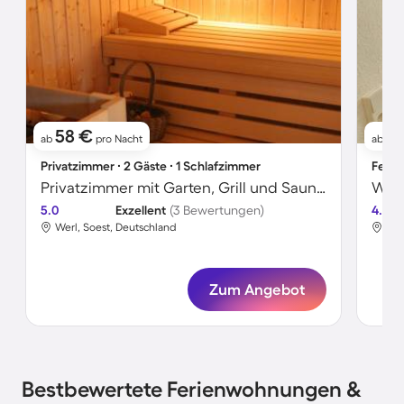
58 €
51
ab
pro Nacht
ab
Privatzimmer ∙ 2 Gäste ∙ 1 Schlafzimmer
Ferie
Privatzimmer mit Garten, Grill und Sauna | Flussblick
5.0
Exzellent
(3 Bewertungen)
4.0
Werl, Soest, Deutschland
Wer
Zum Angebot
Bestbewertete Ferienwohnungen &