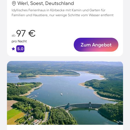
Werl, Soest, Deutschland
Idyllisches Ferienhaus in Körbecke mit Kamin und Garten für
Familien und Haustiere, nur wenige Schritte vom Wasser entfernt
97 €
ab
pro Nacht
Zum Angebot
5.0