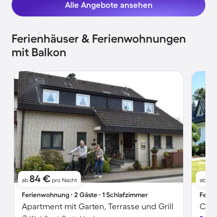
Alle Angebote ansehen
Ferienhäuser & Ferienwohnungen
mit Balkon
84 €
8
ab
pro Nacht
ab
Ferienwohnung ∙ 2 Gäste ∙ 1 Schlafzimmer
Ferie
Apartment mit Garten, Terrasse und Grill
Char