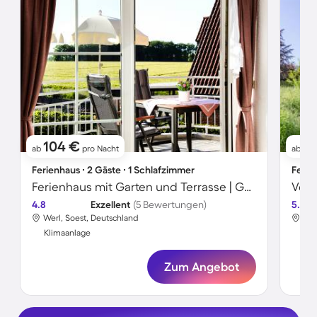
104 €
1
ab
pro Nacht
ab
Ferienhaus ∙ 2 Gäste ∙ 1 Schlafzimmer
Ferie
Ferienhaus mit Garten und Terrasse | Gartenblick
4.8
Exzellent
(5 Bewertungen)
5.0
Werl, Soest, Deutschland
Wer
Klimaanlage
Kli
Zum Angebot