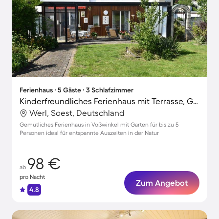
Ferienhaus ∙ 5 Gäste ∙ 3 Schlafzimmer
Kinderfreundliches Ferienhaus mit Terrasse, Grill und Garten | Gartenblick | Perfekt für die Arbeit von Zuhause
Werl, Soest, Deutschland
Gemütliches Ferienhaus in Voßwinkel mit Garten für bis zu 5
Personen ideal für entspannte Auszeiten in der Natur
98 €
ab
pro Nacht
Zum Angebot
4.8