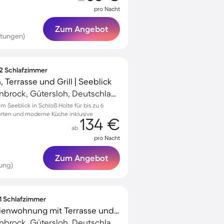
pro Nacht
Zum Angebot
rtungen)
 2 Schlafzimmer
 Terrasse und Grill | Seeblick
Schloß Holte-Stukenbrock, Gütersloh, Deutschland
Seeblick in Schloß Holte für bis zu 6
rten und moderne Küche inklusive
134 €
ab
pro Nacht
Zum Angebot
ung)
 1 Schlafzimmer
Voll ausgestattete Ferienwohnung mit Terrasse und Garten | Stadtblick
Schloß Holte-Stukenbrock, Gütersloh, Deutschland