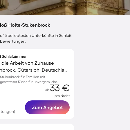
loß Holte-Stukenbrock
e 15 beliebtesten Unterkünfte in Schloß
tebewertungen.
 1 Schlafzimmer
r die Arbeit von Zuhause
Schloß Holte-Stukenbrock, Gütersloh, Deutschland
tukenbrock für Familien mit
gestatteter Küche für unvergessliche
33 €
ab
pro Nacht
Zum Angebot
rtungen)