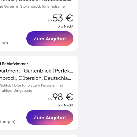
t Garten in Stukenbrock für erholsame
53 €
ab
pro Nacht
Zum Angebot
ung)
 1 Schlafzimmer
Voll ausgestattetes Apartment | Gartenblick | Perfekt für die Arbeit von Zuhause
Schloß Holte-Stukenbrock, Gütersloh, Deutschland
chloß Holte für bis zu 4 Personen mit
in ruhiger Umgebung
98 €
ab
pro Nacht
Zum Angebot
rtungen)