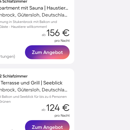
 4 Schlafzimmer
Kinderfreundliches Apartment mit Sauna | Haustiere erlaubt
Schloß Holte-Stukenbrock, Gütersloh, Deutschland
nung in Stukenbrock mit Balkon und
 Gäste - Haustiere willkommen!
156 €
ab
pro Nacht
Zum Angebot
rtungen)
 2 Schlafzimmer
errasse und Grill | Seeblick
Schloß Holte-Stukenbrock, Gütersloh, Deutschland
Balkon und Seeblick für bis zu 6 Personen
 Grünen
124 €
ab
pro Nacht
Zum Angebot