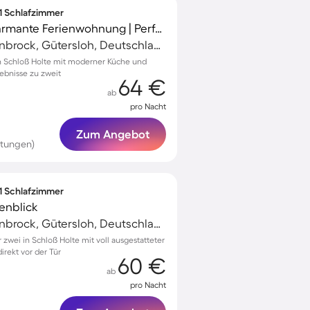
 1 Schlafzimmer
Voll ausgestattete charmante Ferienwohnung | Perfekt für die Arbeit von Zuhause
Schloß Holte-Stukenbrock, Gütersloh, Deutschland
 Schloß Holte mit moderner Küche und
lebnisse zu zweit
64 €
ab
pro Nacht
Zum Angebot
rtungen)
 1 Schlafzimmer
enblick
Schloß Holte-Stukenbrock, Gütersloh, Deutschland
wei in Schloß Holte mit voll ausgestatteter
rekt vor der Tür
60 €
ab
pro Nacht