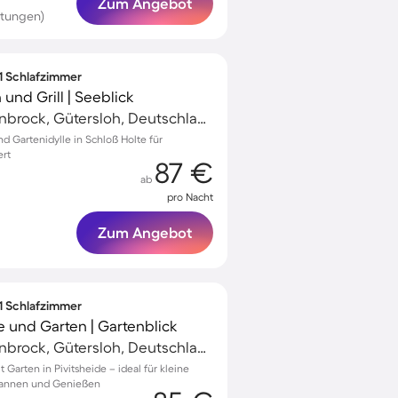
Zum Angebot
rtungen)
 1 Schlafzimmer
und Grill | Seeblick
Schloß Holte-Stukenbrock, Gütersloh, Deutschland
 Gartenidylle in Schloß Holte für
ert
87 €
ab
pro Nacht
Zum Angebot
 1 Schlafzimmer
 und Garten | Gartenblick
Schloß Holte-Stukenbrock, Gütersloh, Deutschland
arten in Pivitsheide – ideal für kleine
pannen und Genießen