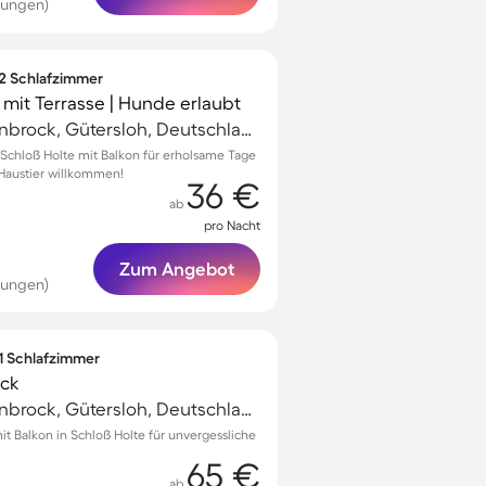
tungen)
 2 Schlafzimmer
it Terrasse | Hunde erlaubt
Schloß Holte-Stukenbrock, Gütersloh, Deutschland
chloß Holte mit Balkon für erholsame Tage
 Haustier willkommen!
36 €
ab
pro Nacht
Zum Angebot
tungen)
 1 Schlafzimmer
ick
Schloß Holte-Stukenbrock, Gütersloh, Deutschland
 Balkon in Schloß Holte für unvergessliche
65 €
ab