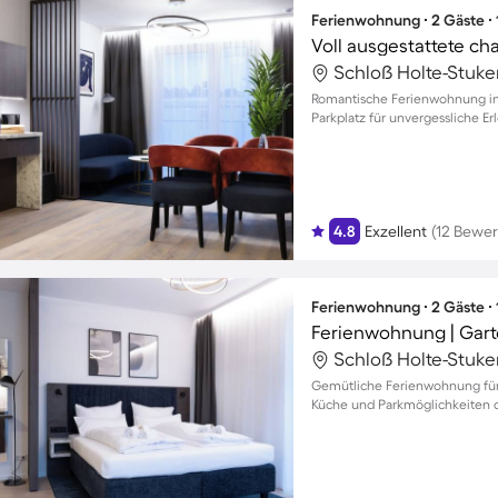
Ferienwohnung ∙ 2 Gäste ∙
Romantische Ferienwohnung in
Parkplatz für unvergessliche Er
4.8
Exzellent
(12 Bewe
Ferienwohnung ∙ 2 Gäste ∙
Ferienwohnung | Gart
Gemütliche Ferienwohnung für z
Küche und Parkmöglichkeiten di