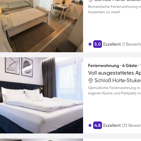
Romantische Ferienwohnung mi
Auszeiten zu zweit
5.0
Exzellent
(1 Bewert
Ferienwohnung ∙ 4 Gäste ∙
Gemütliche Ferienwohnung in S
eigener Küche und Parkplatz 
4.8
Exzellent
(12 Bewe