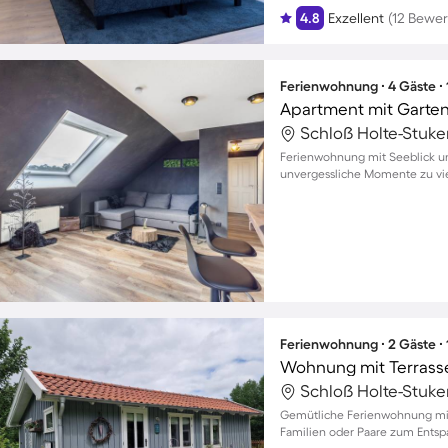
4.8
Exzellent
(12 Bewe
Ferienwohnung ∙ 4 Gäste ∙
Apartment mit Garten 
Ferienwohnung mit Seeblick und
unvergessliche Momente zu vi
Ferienwohnung ∙ 2 Gäste ∙
Wohnung mit Terrasse
Gemütliche Ferienwohnung mit G
Familien oder Paare zum Ents