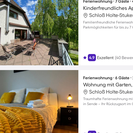
Ferienwohnung ∙ 7 Gäste ∙
Familienfreundliche Ferienwoh
Parkmöglichkeiten für bis zu 7
4.9
Exzellent
(40 Bewe
Ferienwohnung ∙ 6 Gäste ∙
Wohnung mit Garten, T
Traumhafte Ferienwohnung mit 
in Sende – Ihr Rückzugsort im