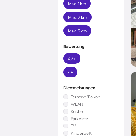
Max. 1 km
Max. 2 km
Max. 5 km
Bewertung
4,5+
4+
Dienstleistungen
Terrasse/Balkon
WLAN
Küche
Parkplatz
TV
Kinderbett