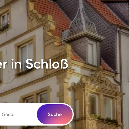
r in Schloß
Gäste
Suche