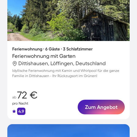
Ferienwohnung ∙ 6 Gäste ∙ 3 Schlafzimmer
Ferienwohnung mit Garten
Dittishausen, Löffingen, Deutschland
Idyllische Ferienwohnung mit Kamin und Whirlpool für die ganze
Familie in Dittishausen - Ihr Rückzugsort im Grünen!
72 €
ab
pro Nacht
Zum Angebot
4.9