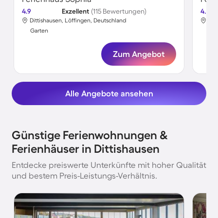
4.9
Exzellent
(115 Bewertungen)
4.3
Dittishausen, Löffingen, Deutschland
Dit
Garten
Gar
Zum Angebot
Alle Angebote ansehen
Günstige Ferienwohnungen &
Ferienhäuser in Dittishausen
Entdecke preiswerte Unterkünfte mit hoher Qualität
und bestem Preis-Leistungs-Verhältnis.