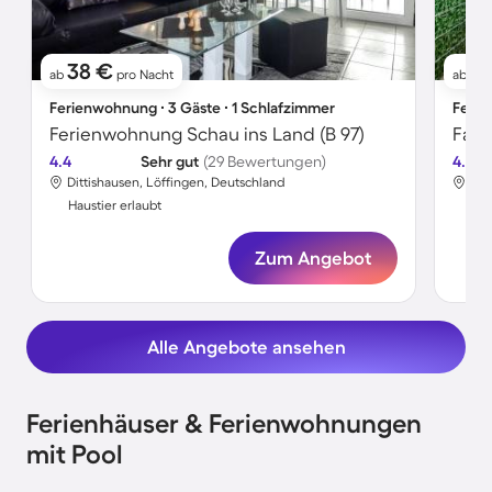
38 €
8
ab
pro Nacht
ab
Ferienwohnung ∙ 3 Gäste ∙ 1 Schlafzimmer
Ferie
Ferienwohnung Schau ins Land (B 97)
4.4
Sehr gut
(29 Bewertungen)
4.4
Dittishausen, Löffingen, Deutschland
Dit
Haustier erlaubt
Hau
Zum Angebot
Alle Angebote ansehen
Ferienhäuser & Ferienwohnungen
mit Pool