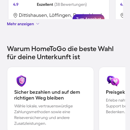
4.9
Exzellent
(38 Bewertungen)
4.4
Dittishausen, Löffingen, Deutschland
D
Zum Angebot
Mehr anzeigen
Warum HomeToGo die beste Wahl
für deine Unterkunft ist
Sicher bezahlen und auf dem
Preisgekr
richtigen Weg bleiben
Erlebe nahtl
Wähle lokale, vertrauenswürdige
Support bei 
Zahlungsmethoden sowie eine
Bedenken.
Reiseversicherung und andere
Zusatzleistungen.