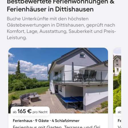
Bestbewertete Ferienwohnungen &
Ferienhäuser in Dittishausen
Buche Unterkünfte mit den höchsten
Gästebewertungen in Dittishausen, geprüft nach
Komfort, Lage, Ausstattung, Sauberkeit und Preis-
Leistung.
165 €
1
ab
pro Nacht
ab
Ferienhaus ∙ 9 Gäste ∙ 4 Schlafzimmer
Ferie
Ferienhaus mit Garten, Terrasse und Grill | Stadtblick | Ideal für Homeoffice