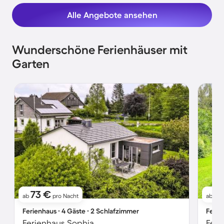
Alle Angebote ansehen
Wunderschöne Ferienhäuser mit
Garten
73 €
7
ab
pro Nacht
ab
Ferienhaus ∙ 4 Gäste ∙ 2 Schlafzimmer
Ferie
Ferienhaus Sophia
Feri