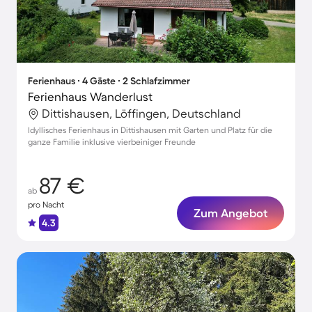
Ferienhaus ∙ 4 Gäste ∙ 2 Schlafzimmer
Ferienhaus Wanderlust
Dittishausen, Löffingen, Deutschland
Idyllisches Ferienhaus in Dittishausen mit Garten und Platz für die
ganze Familie inklusive vierbeiniger Freunde
87 €
ab
pro Nacht
Zum Angebot
4.3