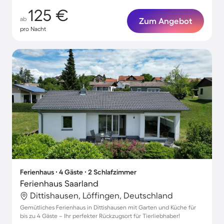
125 €
ab
Zum Angebot
pro Nacht
Ferienhaus ∙ 4 Gäste ∙ 2 Schlafzimmer
Ferienhaus Saarland
Dittishausen, Löffingen, Deutschland
Gemütliches Ferienhaus in Dittishausen mit Garten und Küche für
bis zu 4 Gäste – Ihr perfekter Rückzugsort für Tierliebhaber!