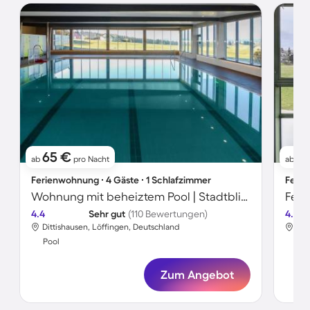
65 €
5
ab
pro Nacht
ab
Ferienwohnung ∙ 4 Gäste ∙ 1 Schlafzimmer
Ferie
Wohnung mit beheiztem Pool | Stadtblick
Feri
4.4
Sehr gut
(110 Bewertungen)
4.8
Dittishausen, Löffingen, Deutschland
Dit
Pool
Poo
Zum Angebot