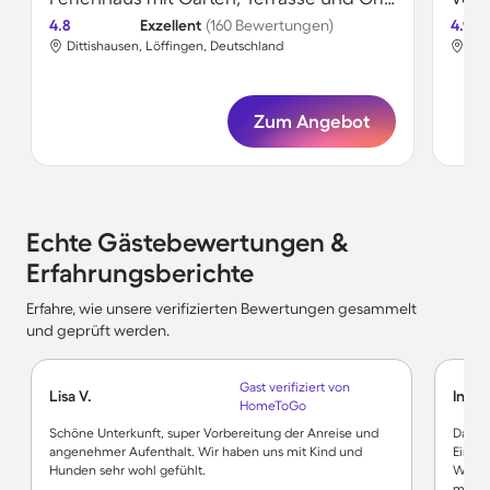
4.8
Exzellent
(160 Bewertungen)
4.9
Dittishausen, Löffingen, Deutschland
Dit
Zum Angebot
Echte Gästebewertungen &
Erfahrungsberichte
Erfahre, wie unsere verifizierten Bewertungen gesammelt
und geprüft werden.
Gast verifiziert von
Lisa V.
Ines 
HomeToGo
Schöne Unterkunft, super Vorbereitung der Anreise und
Das Ha
angenehmer Aufenthalt. Wir haben uns mit Kind und
Einger
Hunden sehr wohl gefühlt.
Wohnz
mir se