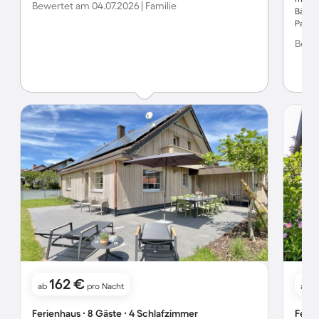
Bewertet am 04.07.2026 | Familie
Bäder 
Paar T
sind 
Bewer
Also i
162 €
ab
pro Nacht
ab
Ferienhaus ∙ 8 Gäste ∙ 4 Schlafzimmer
Ferie