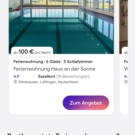
100 €
7
ab
pro Nacht
ab
Ferienwohnung ∙ 6 Gäste ∙ 3 Schlafzimmer
Ferie
Ferienwohnung Haus an der Sonne
Wohn
4.9
Exzellent
(14 Bewertungen)
4.9
Dittishausen, Löffingen, Deutschland
Dit
Zum Angebot