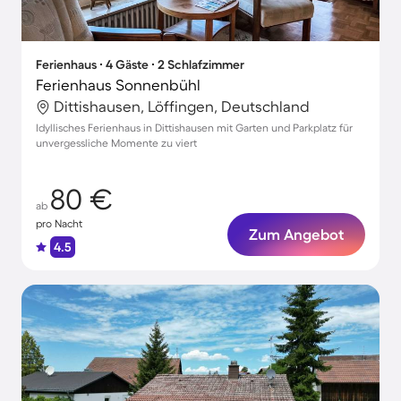
Ferienhaus ∙ 4 Gäste ∙ 2 Schlafzimmer
Ferienhaus Sonnenbühl
Dittishausen, Löffingen, Deutschland
Idyllisches Ferienhaus in Dittishausen mit Garten und Parkplatz für
unvergessliche Momente zu viert
80 €
ab
pro Nacht
Zum Angebot
4.5