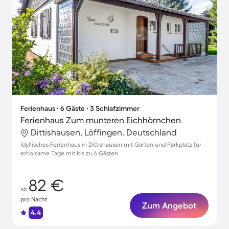
Ferienhaus ∙ 6 Gäste ∙ 3 Schlafzimmer
Ferienhaus Zum munteren Eichhörnchen
Dittishausen, Löffingen, Deutschland
Idyllisches Ferienhaus in Dittishausen mit Garten und Parkplatz für
erholsame Tage mit bis zu 6 Gästen
82 €
ab
pro Nacht
Zum Angebot
4.4