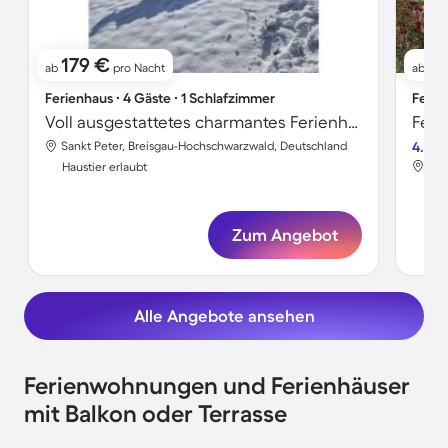
179 €
8
ab
pro Nacht
ab
Ferienhaus ∙ 4 Gäste ∙ 1 Schlafzimmer
Ferie
Voll ausgestattetes charmantes Ferienhaus | Hunde erlaubt
Feri
Sankt Peter, Breisgau-Hochschwarzwald, Deutschland
4.3
San
Haustier erlaubt
Hau
Zum Angebot
Alle Angebote ansehen
Ferienwohnungen und Ferienhäuser
mit Balkon oder Terrasse