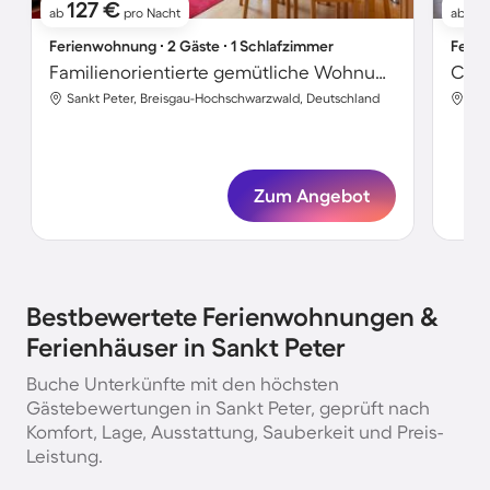
127 €
1
ab
pro Nacht
ab
Ferienwohnung ∙ 2 Gäste ∙ 1 Schlafzimmer
Ferie
Familienorientierte gemütliche Wohnung mit Grill, Terrasse und Garten
Sankt Peter, Breisgau-Hochschwarzwald, Deutschland
San
Zum Angebot
Bestbewertete Ferienwohnungen &
Ferienhäuser in Sankt Peter
Buche Unterkünfte mit den höchsten
Gästebewertungen in Sankt Peter, geprüft nach
Komfort, Lage, Ausstattung, Sauberkeit und Preis-
Leistung.