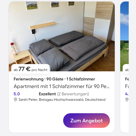
77 €
11
ab
pro Nacht
ab
Ferienwohnung ∙ 90 Gäste ∙ 1 Schlafzimmer
Ferie
Apartment mit 1 Schlafzimmer für 90 Personen
5.0
Exzellent
(2 Bewertungen)
4.6
Sankt Peter, Breisgau-Hochschwarzwald, Deutschland
San
Zum Angebot