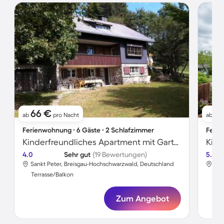
66 €
11
ab
pro Nacht
ab
Ferienwohnung ∙ 6 Gäste ∙ 2 Schlafzimmer
Ferie
Kinderfreundliches Apartment mit Garten, Terrasse und Grill
4.0
Sehr gut
(19 Bewertungen)
5.0
Sankt Peter, Breisgau-Hochschwarzwald, Deutschland
San
Terrasse/Balkon
Ter
Zum Angebot