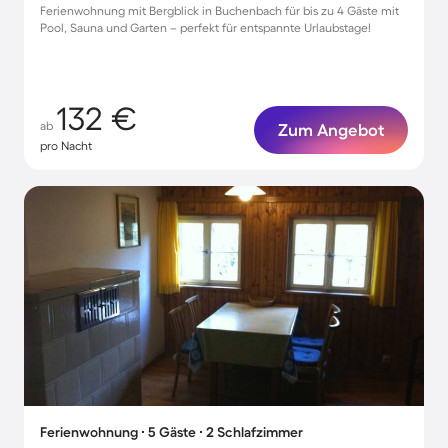
Ferienwohnung mit Bergblick in Buchenbach für bis zu 4 Gäste mit
Pool, Sauna und Garten – perfekt für entspannte Urlaubstage!
132 €
ab
Zum Angebot
pro Nacht
Ferienwohnung ∙ 5 Gäste ∙ 2 Schlafzimmer