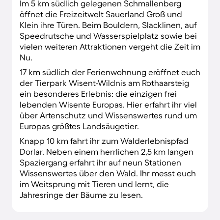
Im 5 km südlich gelegenen Schmallenberg
Spaziergängen im Naturpark Sauerland-
öffnet die Freizeitwelt Sauerland Groß und
Rothaargebirge genießt du herrliche Ausblicke
Klein ihre Türen. Beim Bouldern, Slacklinen, auf
und erkundest verschiedene Naturräume.
Speedrutsche und Wasserspielplatz sowie bei
vielen weiteren Attraktionen vergeht die Zeit im
Nu.
17 km südlich der Ferienwohnung eröffnet euch
der Tierpark Wisent-Wildnis am Rothaarsteig
ein besonderes Erlebnis: die einzigen frei
lebenden Wisente Europas. Hier erfahrt ihr viel
über Artenschutz und Wissenswertes rund um
Europas größtes Landsäugetier.
Knapp 10 km fahrt ihr zum Walderlebnispfad
Dorlar. Neben einem herrlichen 2,5 km langen
Spaziergang erfahrt ihr auf neun Stationen
Wissenswertes über den Wald. Ihr messt euch
im Weitsprung mit Tieren und lernt, die
Jahresringe der Bäume zu lesen.