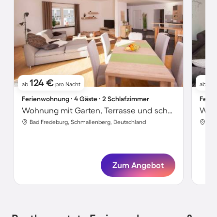
124 €
1
ab
pro Nacht
ab
Ferienwohnung ∙ 4 Gäste ∙ 2 Schlafzimmer
Ferie
Wohnung mit Garten, Terrasse und schnellem Internet | Gartenblick
Bad Fredeburg, Schmallenberg, Deutschland
Bad
Zum Angebot