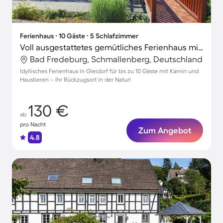
Ferienhaus ∙ 10 Gäste ∙ 5 Schlafzimmer
Voll ausgestattetes gemütliches Ferienhaus mit Terrasse und Grill | Haustiere sind willkommen
Bad Fredeburg, Schmallenberg, Deutschland
Idyllisches Ferienhaus in Gleidorf für bis zu 10 Gäste mit Kamin und
Haustieren – Ihr Rückzugsort in der Natur!
130 €
ab
pro Nacht
Zum Angebot
4.8