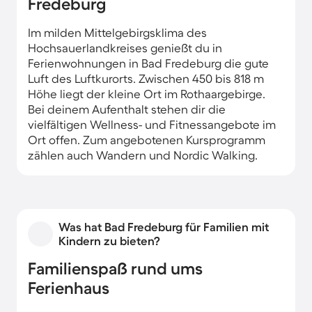
Fredeburg
Im milden Mittelgebirgsklima des
Hochsauerlandkreises genießt du in
Ferienwohnungen in Bad Fredeburg die gute
Luft des Luftkurorts. Zwischen 450 bis 818 m
Höhe liegt der kleine Ort im Rothaargebirge.
Bei deinem Aufenthalt stehen dir die
vielfältigen Wellness- und Fitnessangebote im
Ort offen. Zum angebotenen Kursprogramm
zählen auch Wandern und Nordic Walking.
Natürlich erkundest du die landschaftlich
reizvolle Umgebung auch auf eigene Faust.
Nicht weit von deiner nordrhein-westfälischen
Was hat Bad Fredeburg für Familien mit
Ferienwohnung liegt der Abela-Heilstollen. Die
Kindern zu bieten?
dort angebotene Speläotherapie soll bei
chronischen Atemwegserkrankungen wie
Familienspaß rund ums
Asthma, aber auch bei Allergien besonders
Ferienhaus
heilsam sein. Außerdem ist Bad Fredeburg ein
anerkanntes Kneipp-Heilbad. Bei