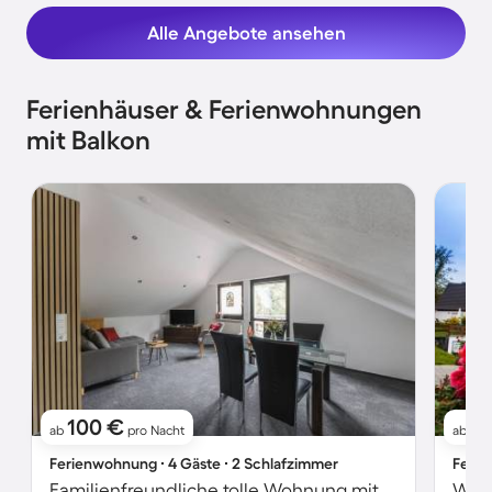
Alle Angebote ansehen
Ferienhäuser & Ferienwohnungen
mit Balkon
100 €
7
ab
pro Nacht
ab
Ferienwohnung ∙ 4 Gäste ∙ 2 Schlafzimmer
Ferie
Familienfreundliche tolle Wohnung mit schnellem Internet, Garten und Grill | Gartenblick | Haustierfreundlich