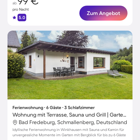
99 €
ab
pro Nacht
Zum Angebot
5.0
Ferienwohnung ∙ 6 Gäste ∙ 3 Schlafzimmer
Wohnung mit Terrasse, Sauna und Grill | Gartenblick
Bad Fredeburg, Schmallenberg, Deutschland
Idyllische Ferienwohnung in Winkhausen mit Sauna und Kamin für
unvergessliche Momente im Garten mit Bergblick für bis zu 6 Gäste