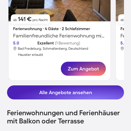
141 €
1
ab
pro Nacht
ab
Ferienwohnung ∙ 4 Gäste ∙ 2 Schlafzimmer
Ferie
Familienfreundliche Ferienwohnung mit Sauna, Terrasse und Grill | Haustiere erlaubt
5.0
Exzellent
(1 Bewertung)
5.0
Bad Fredeburg, Schmallenberg, Deutschland
Bad
Haustier erlaubt
Hau
Zum Angebot
Alle Angebote ansehen
Ferienwohnungen und Ferienhäuser
mit Balkon oder Terrasse