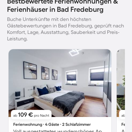
Bestbewertete Ferienwohnungen &
Ferienhäuser in Bad Fredeburg
Buche Unterkünfte mit den höchsten
Gästebewertungen in Bad Fredeburg, geprüft nach
Komfort, Lage, Ausstattung, Sauberkeit und Preis-
Leistung.
109 €
11
ab
pro Nacht
ab
Ferienwohnung ∙ 4 Gäste ∙ 2 Schlafzimmer
Ferie
Voll ausgestattetes wunderschönes Apartment mit schnellem Internet | Bergblick | Perfekt für die Arbeit von Zuhause
Apar