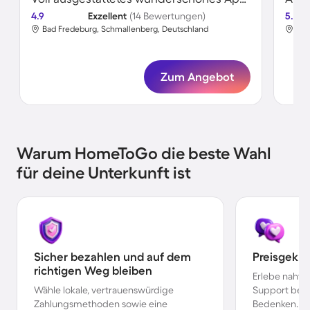
4.9
Exzellent
(14 Bewertungen)
5.0
Bad Fredeburg, Schmallenberg, Deutschland
Bad
Zum Angebot
Warum HomeToGo die beste Wahl
für deine Unterkunft ist
Sicher bezahlen und auf dem
Preisgekr
richtigen Weg bleiben
Erlebe nahtl
Wähle lokale, vertrauenswürdige
Support bei 
Zahlungsmethoden sowie eine
Bedenken.