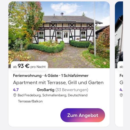
93 €
51
ab
pro Nacht
ab
Ferienwohnung ∙ 4 Gäste ∙ 1 Schlafzimmer
Ferie
Apartment mit Terrasse, Grill und Garten
4.7
Großartig
(33 Bewertungen)
4.5
Bad Fredeburg, Schmallenberg, Deutschland
Bad
Terrasse/Balkon
Ter
Zum Angebot