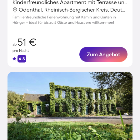
Kinderfreundliches Apartment mit Terrasse und Garten | Haustiere sind willkommen
Odenthal, Rheinisch-Bergischer Kreis, Deutschland
Familienfreundliche Ferienwohnung mit Kamin und Garten in
Hünger – ideal für bis zu 5 Gäste und Haustiere willkommen!
51 €
ab
pro Nacht
Zum Angebot
4.8