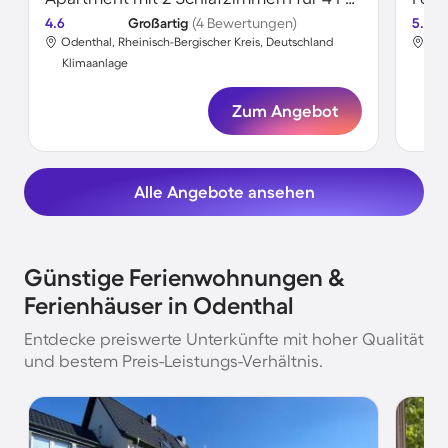
4.6
Großartig
(4 Bewertungen)
5.0
Odenthal, Rheinisch-Bergischer Kreis, Deutschland
Ode
Klimaanlage
Kli
Zum Angebot
Alle Angebote ansehen
Günstige Ferienwohnungen &
Ferienhäuser in Odenthal
Entdecke preiswerte Unterkünfte mit hoher Qualität
und bestem Preis-Leistungs-Verhältnis.