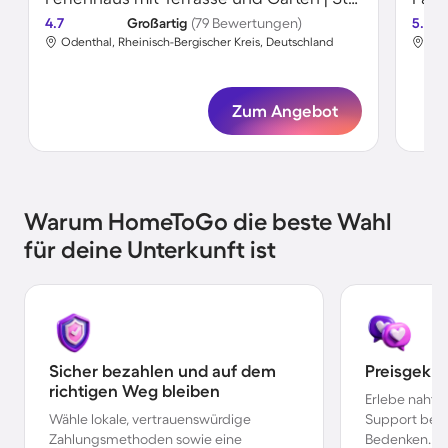
4.7
Großartig
(79 Bewertungen)
5.0
Odenthal, Rheinisch-Bergischer Kreis, Deutschland
Ode
Zum Angebot
Warum HomeToGo die beste Wahl
für deine Unterkunft ist
Sicher bezahlen und auf dem
Preisgekr
richtigen Weg bleiben
Erlebe nahtl
Wähle lokale, vertrauenswürdige
Support bei 
Zahlungsmethoden sowie eine
Bedenken.