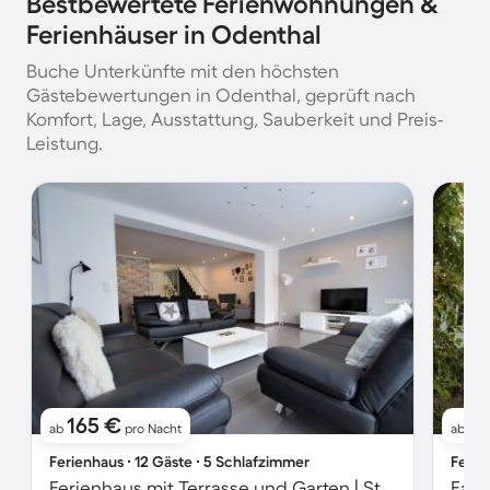
Bestbewertete Ferienwohnungen &
Ferienhäuser in Odenthal
Buche Unterkünfte mit den höchsten
Gästebewertungen in Odenthal, geprüft nach
Komfort, Lage, Ausstattung, Sauberkeit und Preis-
Leistung.
165 €
7
ab
pro Nacht
ab
Ferienhaus ∙ 12 Gäste ∙ 5 Schlafzimmer
Ferie
Ferienhaus mit Terrasse und Garten | Stadtblick | Perfekt für die Arbeit von Zuhause