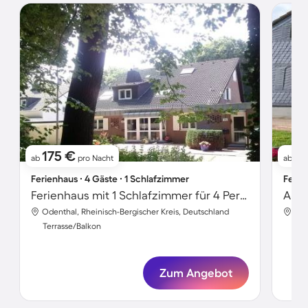
175 €
9
ab
pro Nacht
ab
Ferienhaus ∙ 4 Gäste ∙ 1 Schlafzimmer
Ferie
Ferienhaus mit 1 Schlafzimmer für 4 Personen
Apar
Odenthal, Rheinisch-Bergischer Kreis, Deutschland
Ode
Terrasse/Balkon
Ter
Zum Angebot