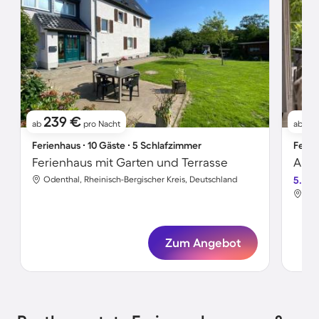
239 €
2
ab
pro Nacht
ab
Ferienhaus ∙ 10 Gäste ∙ 5 Schlafzimmer
Ferie
Ferienhaus mit Garten und Terrasse
Odenthal, Rheinisch-Bergischer Kreis, Deutschland
5.0
Ode
Zum Angebot