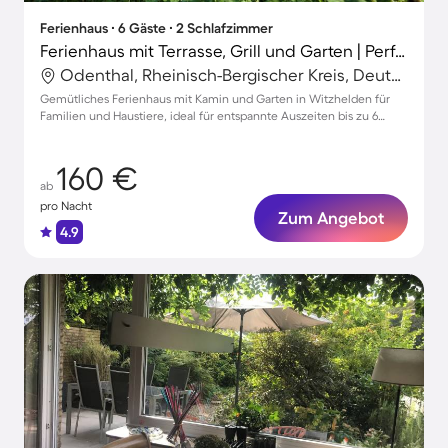
Ferienhaus ∙ 6 Gäste ∙ 2 Schlafzimmer
Ferienhaus mit Terrasse, Grill und Garten | Perfekt für die Arbeit von Zuhause
Odenthal, Rheinisch-Bergischer Kreis, Deutschland
Gemütliches Ferienhaus mit Kamin und Garten in Witzhelden für
Familien und Haustiere, ideal für entspannte Auszeiten bis zu 6
Personen.
160 €
ab
pro Nacht
Zum Angebot
4.9