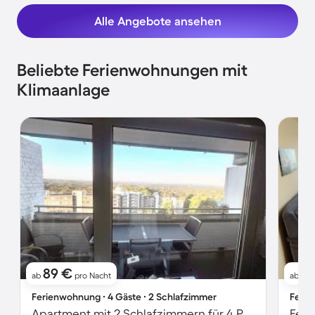
Alle Angebote ansehen
Beliebte Ferienwohnungen mit
Klimaanlage
89 €
1
ab
pro Nacht
ab
Ferienwohnung ∙ 4 Gäste ∙ 2 Schlafzimmer
Ferie
Apartment mit 2 Schlafzimmern für 4 Personen
Feri