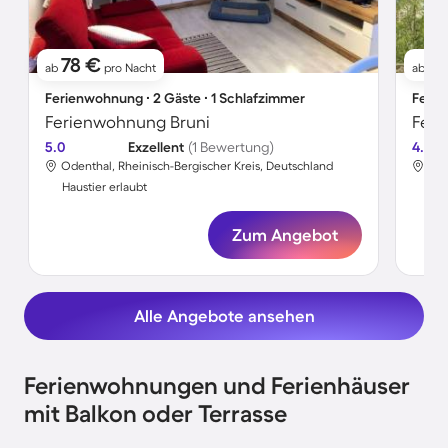
78 €
7
ab
pro Nacht
ab
Ferienwohnung ∙ 2 Gäste ∙ 1 Schlafzimmer
Ferie
Ferienwohnung Bruni
Feri
5.0
Exzellent
(1 Bewertung)
4.4
Odenthal, Rheinisch-Bergischer Kreis, Deutschland
Ode
Haustier erlaubt
Hau
Zum Angebot
Alle Angebote ansehen
Ferienwohnungen und Ferienhäuser
mit Balkon oder Terrasse