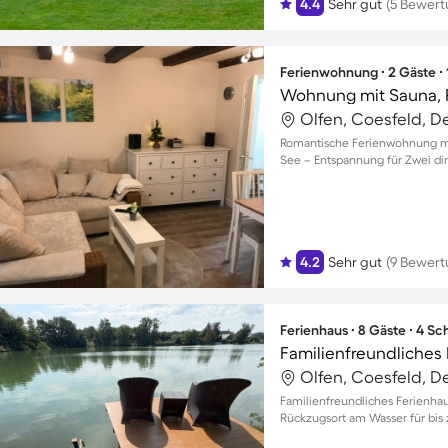
4.4
Sehr gut
(5 Bewer
Ferienwohnung ∙ 2 Gäste ∙
Olfen, Coesfeld, D
Romantische Ferienwohnung mit
See – Entspannung für Zwei di
4.2
Sehr gut
(9 Bewer
Ferienhaus ∙ 8 Gäste ∙ 4 S
Olfen, Coesfeld, D
Familienfreundliches Ferienhau
Rückzugsort am Wasser für bis 