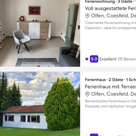
Ferienwohnung ∙ 3 Gäste ∙
Voll ausgestattete F
Olfen, Coesfeld, D
Charmante Ferienwohnung mit B
Flaesheim, ideal für entspannte
5.0
Exzellent
(10 Bewe
Ferienhaus ∙ 2 Gäste ∙ 1 Sc
Ferienhaus mit Terras
Olfen, Coesfeld, D
Romantisches Ferienhaus in Oe
Parkplatz und idyllischer Umg