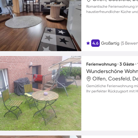
Romantische Ferienwohnung in 
haustierfreundlicher Küche u
4.6
Großartig
(5 Bewer
Ferienwohnung ∙ 3 Gäste ∙
Olfen, Coesfeld, D
Gemütliche Ferienwohnung mit 
Ihr perfekter Rückzugsort mit 