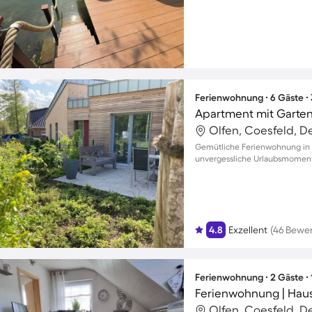
Ferienwohnung ∙ 6 Gäste ∙
Olfen, Coesfeld, D
Gemütliche Ferienwohnung in 
unvergessliche Urlaubsmomente
4.8
Exzellent
(46 Bewe
Ferienwohnung ∙ 2 Gäste ∙
Ferienwohnung | Haus
Olfen, Coesfeld, D