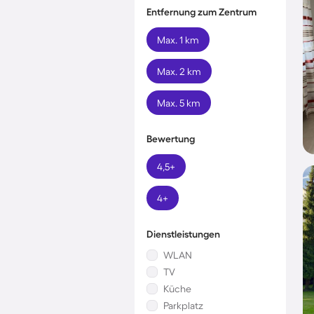
Entfernung zum Zentrum
Max. 1 km
Max. 2 km
Max. 5 km
Bewertung
4,5+
4+
Dienstleistungen
WLAN
TV
Küche
Parkplatz