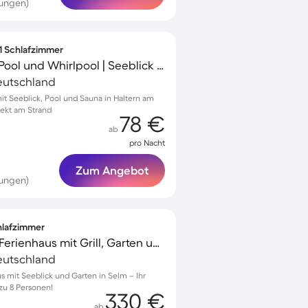
tungen)
 1 Schlafzimmer
Wohnung mit Sauna, Pool und Whirlpool | Seeblick | Haustierfreundlich
eutschland
 Seeblick, Pool und Sauna in Haltern am
rekt am Strand
78 €
ab
pro Nacht
Zum Angebot
tungen)
chlafzimmer
Familienfreundliches Ferienhaus mit Grill, Garten und Sauna | Seeblick
eutschland
s mit Seeblick und Garten in Selm – Ihr
zu 8 Personen!
330 €
ab