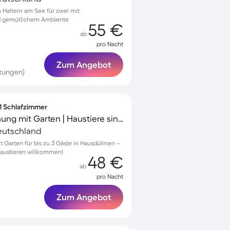
Haltern am See für zwei mit
nd gemütlichem Ambiente
55 €
ab
pro Nacht
Zum Angebot
tungen)
 1 Schlafzimmer
Wunderschöne Wohnung mit Garten | Haustiere sind willkommen
eutschland
Garten für bis zu 3 Gäste in Hausdülmen –
Haustieren willkommen!
48 €
ab
pro Nacht
Zum Angebot