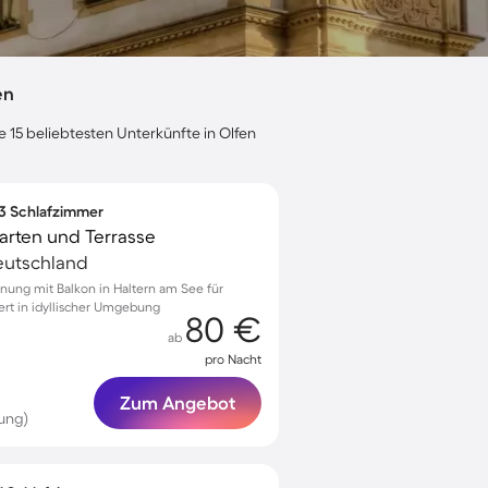
en
e 15 beliebtesten Unterkünfte in Olfen
 3 Schlafzimmer
arten und Terrasse
eutschland
nung mit Balkon in Haltern am See für
iert in idyllischer Umgebung
80 €
ab
pro Nacht
Zum Angebot
ung)