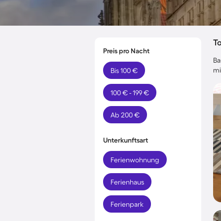
T
Preis pro Nacht
Ba
mi
Bis 100 €
100 € - 199 €
Ab 200 €
Unterkunftsart
Ferienwohnung
Ferienhaus
Ferienpark