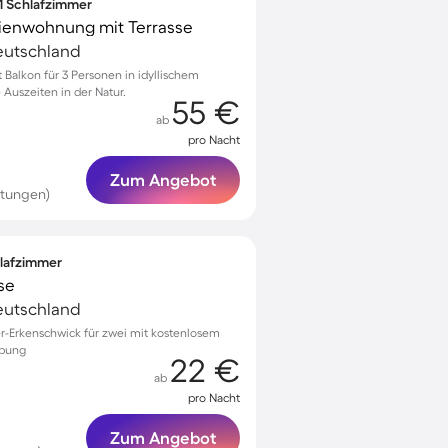
 1 Schlafzimmer
erienwohnung mit Terrasse
eutschland
alkon für 3 Personen in idyllischem
 Auszeiten in der Natur.
55 €
ab
pro Nacht
Zum Angebot
rtungen)
hlafzimmer
se
eutschland
r-Erkenschwick für zwei mit kostenlosem
ebung
22 €
ab
pro Nacht
Zum Angebot