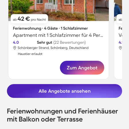
42 €
5
ab
pro Nacht
ab
Ferienwohnung ∙ 4 Gäste ∙ 1 Schlafzimmer
Ferie
Apartment mit 1 Schlafzimmer für 4 Personen
4.0
Sehr gut
(22 Bewertungen)
4.9
Schönberger Strand, Schönberg, Deutschland
Sch
Haustier erlaubt
Hau
Zum Angebot
Alle Angebote ansehen
Ferienwohnungen und Ferienhäuser
mit Balkon oder Terrasse