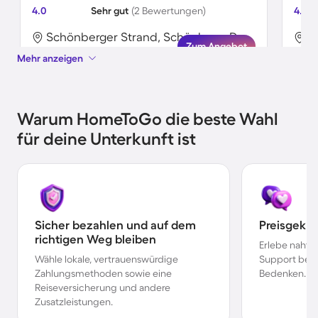
4.0
Sehr gut
(2 Bewertungen)
4.1
Schönberger Strand, Schönberg, Deutschland
Zum Angebot
Mehr anzeigen
Warum HomeToGo die beste Wahl
für deine Unterkunft ist
Sicher bezahlen und auf dem
Preisgekr
richtigen Weg bleiben
Erlebe nahtl
Wähle lokale, vertrauenswürdige
Support bei 
Zahlungsmethoden sowie eine
Bedenken.
Reiseversicherung und andere
Zusatzleistungen.