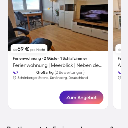
69 €
5
ab
pro Nacht
ab
Ferienwohnung ∙ 2 Gäste ∙ 1 Schlafzimmer
Ferie
Ferienwohnung | Meerblick | Neben dem Strand
Apar
4.7
Großartig
(2 Bewertungen)
4.6
Schönberger Strand, Schönberg, Deutschland
Sch
Zum Angebot