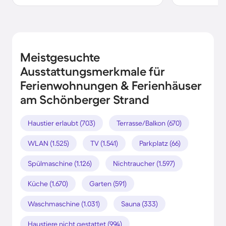
Meistgesuchte
Ausstattungsmerkmale für
Ferienwohnungen & Ferienhäuser
am Schönberger Strand
Haustier erlaubt (703)
Terrasse/Balkon (670)
WLAN (1.525)
TV (1.541)
Parkplatz (66)
Spülmaschine (1.126)
Nichtraucher (1.597)
Küche (1.670)
Garten (591)
Waschmaschine (1.031)
Sauna (333)
Haustiere nicht gestattet (994)