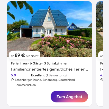
89 €
6
ab
pro Nacht
ab
Ferienhaus ∙ 6 Gäste ∙ 3 Schlafzimmer
Ferie
Familienorientiertes gemütliches Ferienhaus mit Terrasse und Garten | Neben dem Strand
5.0
Exzellent
(1 Bewertung)
4.5
Schönberger Strand, Schönberg, Deutschland
Sch
Terrasse/Balkon
Ter
Zum Angebot