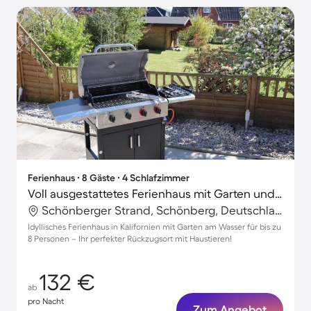
Ferienhaus ∙ 8 Gäste ∙ 4 Schlafzimmer
Voll ausgestattetes Ferienhaus mit Garten und Grill | Neben dem Strand | Haustierfreundlich
Schönberger Strand, Schönberg, Deutschland
Idyllisches Ferienhaus in Kalifornien mit Garten am Wasser für bis zu
8 Personen – Ihr perfekter Rückzugsort mit Haustieren!
132 €
ab
pro Nacht
Zum Angebot