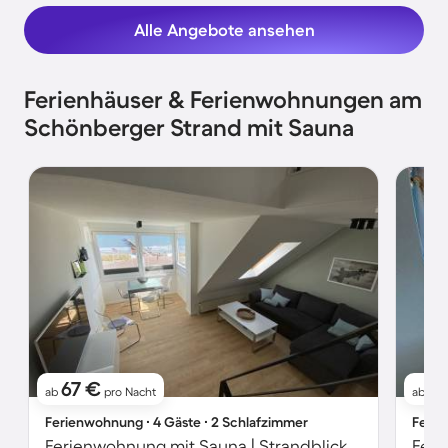
Alle Angebote ansehen
Ferienhäuser & Ferienwohnungen am
Schönberger Strand mit Sauna
67 €
1
ab
pro Nacht
ab
Ferienwohnung ∙ 4 Gäste ∙ 2 Schlafzimmer
Ferie
Ferienwohnung mit Sauna | Strandblick