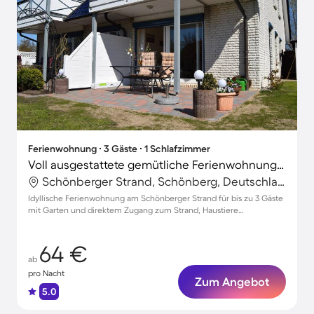
Ferienwohnung ∙ 3 Gäste ∙ 1 Schlafzimmer
Voll ausgestattete gemütliche Ferienwohnung mit Garten, Terrasse und Grill | Nah am Strand | Haustiere erlaubt
Schönberger Strand, Schönberg, Deutschland
Idyllische Ferienwohnung am Schönberger Strand für bis zu 3 Gäste
mit Garten und direktem Zugang zum Strand, Haustiere
willkommen!
64 €
ab
pro Nacht
Zum Angebot
5.0