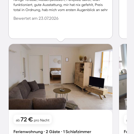
funktioniert, gute Ausstattung, mir hat nix gefehlt, Preis
total in Ordnung, hab mich vom ersten Augenblick an sehr
wohlgefühlt. Die Lage ist traumhaft, paar Treppen und
Bewertet am 23.07.2026
eine bezaubernde Wiese und schon steht man am
wunderschönen langen Ostseestrand ️ ️ Die Mitarbeiter
vom TouristService sind sehr freundlich, unkompliziert
und nett, danke fürs Nachsenden meiner vergessenen
Gürtel ️ Alles bestens, bin dankbar für alles, hab jede
Minute genossen und wäre jetzt gerne noch dort :) ️
72 €
ab
pro Nacht
ab
Ferienwohnung ∙ 2 Gäste ∙ 1 Schlafzimmer
Ferie