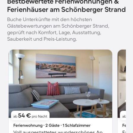
Bestbewertete Ferienwohnungen &
Ferienhäuser am Schönberger Strand
Buche Unterkünfte mit den höchsten
Gästebewertungen am Schönberger Strand,
geprüft nach Komfort, Lage, Ausstattung,
Sauberkeit und Preis-Leistung.
54 €
6
ab
pro Nacht
ab
Ferienwohnung ∙ 2 Gäste ∙ 1 Schlafzimmer
Ferie
Voll ausgestattetes wunderschönes Apartment mit Grill | Strand in der Nähe