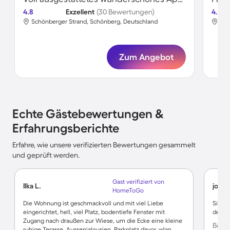
4.8
Exzellent
(30 Bewertungen)
4.5
Schönberger Strand, Schönberg, Deutschland
Sch
Zum Angebot
Echte Gästebewertungen &
Erfahrungsberichte
Erfahre, wie unsere verifizierten Bewertungen gesammelt
und geprüft werden.
Gast verifiziert von
Ilka L.
josef 
HomeToGo
Die Wohnung ist geschmackvoll und mit viel Liebe
Sie is
eingerichtet, hell, viel Platz, bodentiefe Fenster mit
der P
Zugang nach draußen zur Wiese, um die Ecke eine kleine
Bewe
ruhige Terasse, Aussenjalousien, Parkplatz davor, wlan