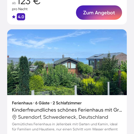
123 €
ab
pro Nacht
Zum Angebot
4.0
Ferienhaus ∙ 6 Gäste ∙ 2 Schlafzimmer
Kinderfreundliches schönes Ferienhaus mit Grill, Terrasse und Garten | Nah am Strand | Haustiere erlaubt
Surendorf, Schwedeneck, Deutschland
Gemütliches Ferienhaus in Jellenbek mit Garten und Kamin, ideal
für Familien und Haustiere, nur einen Schritt vom Wasser entfernt