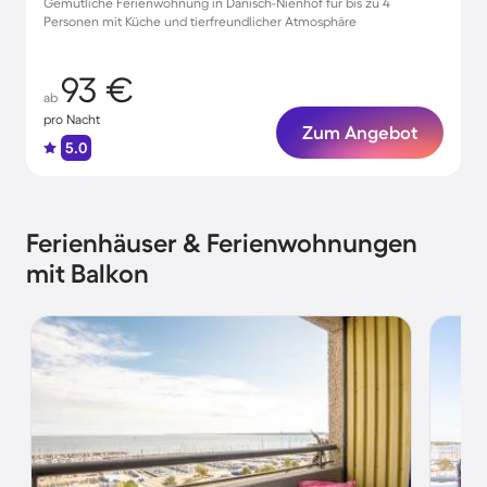
Gemütliche Ferienwohnung in Dänisch-Nienhof für bis zu 4
Personen mit Küche und tierfreundlicher Atmosphäre
93 €
ab
pro Nacht
Zum Angebot
5.0
Ferienhäuser & Ferienwohnungen
mit Balkon