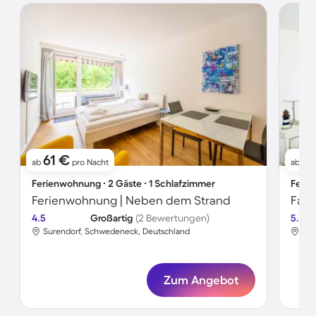
61 €
1
ab
pro Nacht
ab
Ferienwohnung ∙ 2 Gäste ∙ 1 Schlafzimmer
Ferie
Ferienwohnung | Neben dem Strand
4.5
Großartig
(2 Bewertungen)
5.0
Surendorf, Schwedeneck, Deutschland
Sur
Zum Angebot