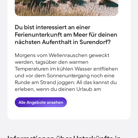
Du bist interessiert an einer
Ferienunterkunft am Meer für deinen
nächsten Aufenthalt in Surendorf?
Morgens vom Wellenrauschen geweckt
werden, tagsüber den warmen
Temperaturen im kühlen Wasser entfliehen
und vor dem Sonnenuntergang noch eine
Runde am Strand joggen: All das kannst du
erleben, wenn du deinen Urlaub am
Wasser in Surendorf verbringst. HomeToGo
hat für dich die besten Angebote
Alle Angebote ansehen
herausgesucht. Finde hier die schönsten
Ferienunterkünfte in Strandnähe in
Surendorf und komme garantiert erholt
und munter wieder nachhause.