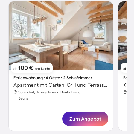
100 €
1
ab
pro Nacht
ab
Ferienwohnung ∙ 4 Gäste ∙ 2 Schlafzimmer
Ferie
Apartment mit Garten, Grill und Terrasse | Seeblick
Surendorf, Schwedeneck, Deutschland
Sur
Sauna
Sa
Zum Angebot