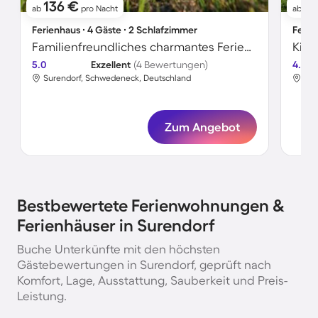
136 €
1
ab
pro Nacht
ab
Ferienhaus ∙ 4 Gäste ∙ 2 Schlafzimmer
Ferie
Familienfreundliches charmantes Ferienhaus | Strand in der Nähe
5.0
Exzellent
(4 Bewertungen)
4.8
Surendorf, Schwedeneck, Deutschland
Sur
Zum Angebot
Bestbewertete Ferienwohnungen &
Ferienhäuser in Surendorf
Buche Unterkünfte mit den höchsten
Gästebewertungen in Surendorf, geprüft nach
Komfort, Lage, Ausstattung, Sauberkeit und Preis-
Leistung.