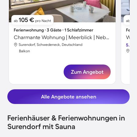
105 €
9
ab
pro Nacht
ab
Ferienwohnung ∙ 3 Gäste ∙ 1 Schlafzimmer
Ferie
Charmante Wohnung | Meerblick | Neben dem Strand
Wohn
Surendorf, Schwedeneck, Deutschland
5.0
Sur
Balkon
Bal
Zum Angebot
Alle Angebote ansehen
Ferienhäuser & Ferienwohnungen in
Surendorf mit Sauna