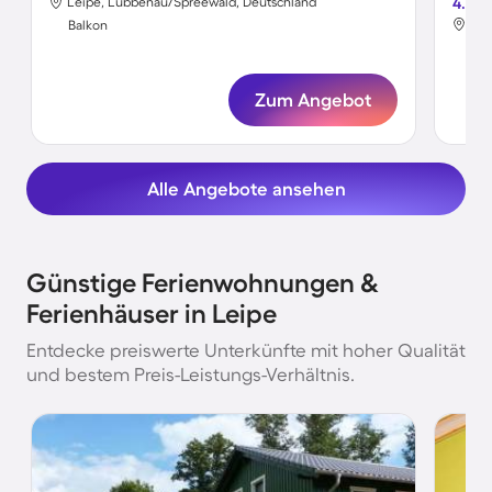
Leipe, Lübbenau/Spreewald, Deutschland
4.7
Lei
Balkon
Bal
Zum Angebot
Alle Angebote ansehen
Günstige Ferienwohnungen &
Ferienhäuser in Leipe
Entdecke preiswerte Unterkünfte mit hoher Qualität
und bestem Preis-Leistungs-Verhältnis.