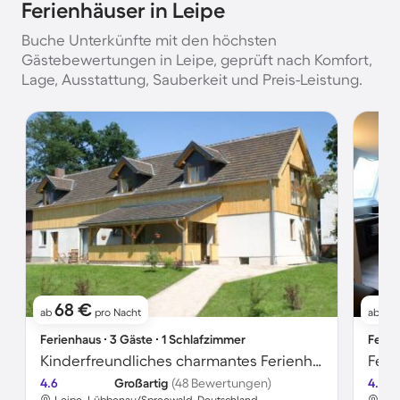
Ferienhäuser in Leipe
Buche Unterkünfte mit den höchsten
Gästebewertungen in Leipe, geprüft nach Komfort,
Lage, Ausstattung, Sauberkeit und Preis-Leistung.
68 €
1
ab
pro Nacht
ab
Ferienhaus ∙ 3 Gäste ∙ 1 Schlafzimmer
Ferie
Kinderfreundliches charmantes Ferienhaus
Feri
4.6
Großartig
(48 Bewertungen)
4.5
Leipe, Lübbenau/Spreewald, Deutschland
Lei