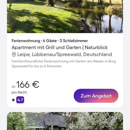
Ferienwohnung ∙ 6 Gäste ∙ 3 Schlafzimmer
Apartment mit Grill und Garten | Naturblick
Leipe, Lübbenau/Spreewald, Deutschland
Familienfreundliche Ferienwohnung mit Garten am Wasser in Burg
Spreewald für bis zu 6 Personen
166 €
ab
pro Nacht
Zum Angebot
4.7