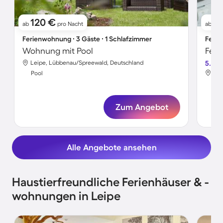
120 €
2
ab
pro Nacht
ab
Ferienwohnung ∙ 3 Gäste ∙ 1 Schlafzimmer
Ferie
Wohnung mit Pool
Leipe, Lübbenau/Spreewald, Deutschland
5.0
Lei
Pool
Poo
Zum Angebot
Alle Angebote ansehen
Haustierfreundliche Ferienhäuser & -
wohnungen in Leipe