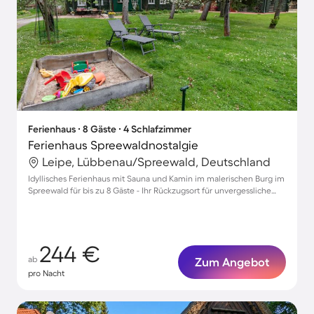
Ferienhaus ∙ 8 Gäste ∙ 4 Schlafzimmer
Ferienhaus Spreewaldnostalgie
Leipe, Lübbenau/Spreewald, Deutschland
Idyllisches Ferienhaus mit Sauna und Kamin im malerischen Burg im
Spreewald für bis zu 8 Gäste - Ihr Rückzugsort für unvergessliche
Tage!
244 €
ab
Zum Angebot
pro Nacht