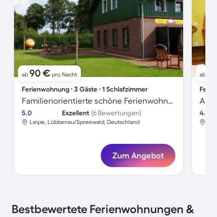
90 €
12
ab
pro Nacht
ab
Ferienwohnung ∙ 3 Gäste ∙ 1 Schlafzimmer
Ferie
Familienorientierte schöne Ferienwohnung mit Garten und Grill
Apar
5.0
Exzellent
(6 Bewertungen)
4.8
Leipe, Lübbenau/Spreewald, Deutschland
Lei
Zum Angebot
Bestbewertete Ferienwohnungen &