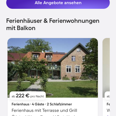
Alle Angebote ansehen
Ferienhäuser & Ferienwohnungen
mit Balkon
222 €
1
ab
pro Nacht
ab
Ferienhaus ∙ 4 Gäste ∙ 2 Schlafzimmer
Ferie
Ferienhaus mit Terrasse und Grill