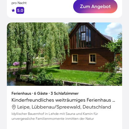
pro Nacht
Zum Angebot
5.0
Ferienhaus ∙ 6 Gäste ∙ 3 Schlafzimmer
Kinderfreundliches weiträumiges Ferienhaus mit Garten, Terrasse und Sauna
Leipe, Lübbenau/Spreewald, Deutschland
Idyllischer Bauernhof in Lehde mit Sauna und Kamin für
unvergessliche Familienmomente inmitten der Natur