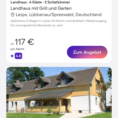
Landhaus ∙ 4 Gäste ∙ 2 Schlafzimmer
Landhaus mit Grill und Garten
Leipe, Lübbenau/Spreewald, Deutschland
Idyllisches Cottage in Leipe mit Kamin und direktem Wasserzugang
für unvergessliche Momente zu viert
117 €
ab
pro Nacht
Zum Angebot
4.8