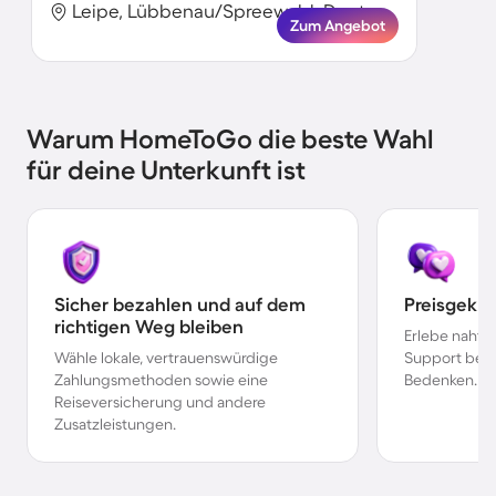
Leipe, Lübbenau/Spreewald, Deutschland
Zum Angebot
Warum HomeToGo die beste Wahl
für deine Unterkunft ist
Sicher bezahlen und auf dem
Preisgekr
richtigen Weg bleiben
Erlebe nahtl
Wähle lokale, vertrauenswürdige
Support bei 
Zahlungsmethoden sowie eine
Bedenken.
Reiseversicherung und andere
Zusatzleistungen.