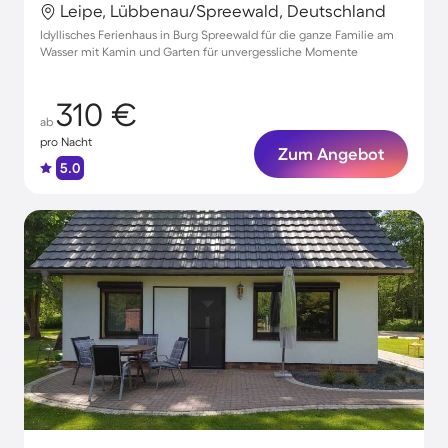
Leipe, Lübbenau/Spreewald, Deutschland
Idyllisches Ferienhaus in Burg Spreewald für die ganze Familie am
Wasser mit Kamin und Garten für unvergessliche Momente
310 €
ab
pro Nacht
Zum Angebot
5.0