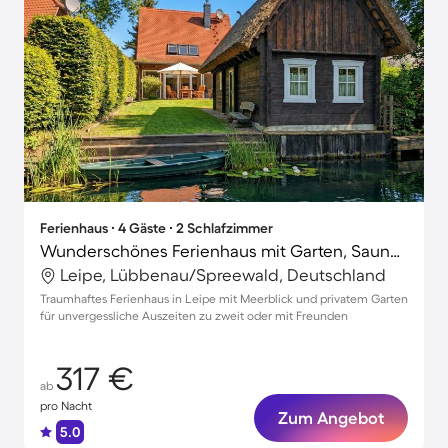
Ferienhaus ∙ 4 Gäste ∙ 2 Schlafzimmer
Wunderschönes Ferienhaus mit Garten, Sauna und Grill | Gartenblick
Leipe, Lübbenau/Spreewald, Deutschland
Traumhaftes Ferienhaus in Leipe mit Meerblick und privatem Garten
für unvergessliche Auszeiten zu zweit oder mit Freunden
317 €
ab
pro Nacht
Zum Angebot
5.0