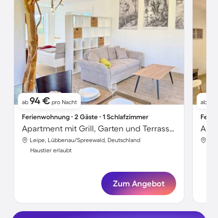
94 €
10
ab
pro Nacht
ab
Ferienwohnung ∙ 2 Gäste ∙ 1 Schlafzimmer
Ferie
Apartment mit Grill, Garten und Terrasse | Hunde erlaubt
Apar
Leipe, Lübbenau/Spreewald, Deutschland
Lei
Haustier erlaubt
Hau
Zum Angebot