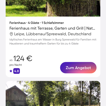
Ferienhaus ∙ 4 Gäste ∙ 1 Schlafzimmer
Ferienhaus mit Terrasse, Garten und Grill | Naturblick
Leipe, Lübbenau/Spreewald, Deutschland
Idyllisches Ferienhaus am Wasser in Burg Spreewald für Familien mit
Haustieren und traumhaftem Garten für bis zu 4 Gäste
124 €
ab
pro Nacht
Zum Angebot
4.8