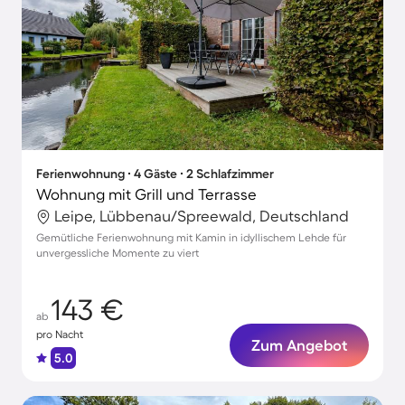
Ferienwohnung ∙ 4 Gäste ∙ 2 Schlafzimmer
Wohnung mit Grill und Terrasse
Leipe, Lübbenau/Spreewald, Deutschland
Gemütliche Ferienwohnung mit Kamin in idyllischem Lehde für
unvergessliche Momente zu viert
143 €
ab
pro Nacht
Zum Angebot
5.0