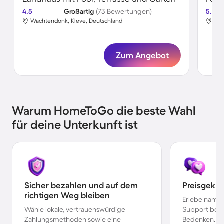
4.5
Großartig
(73 Bewertungen)
5.0
Wachtendonk, Kleve, Deutschland
Wac
Zum Angebot
Warum HomeToGo die beste Wahl
für deine Unterkunft ist
Sicher bezahlen und auf dem
Preisgekr
richtigen Weg bleiben
Erlebe nahtl
Wähle lokale, vertrauenswürdige
Support bei 
Zahlungsmethoden sowie eine
Bedenken.