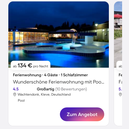
134 €
7
ab
pro Nacht
ab
Ferienwohnung ∙ 4 Gäste ∙ 1 Schlafzimmer
Ferie
Wunderschöne Ferienwohnung mit Pool | Strand in der Nähe
4.5
Großartig
(10 Bewertungen)
5.0
Wachtendonk, Kleve, Deutschland
Wac
Pool
Poo
Zum Angebot