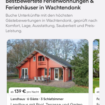
Bestbewertete Ferienwohnungen &
Ferienhäuser in Wachtendonk
Buche Unterkünfte mit den höchsten
Gästebewertungen in Wachtendonk, geprüft nach
Komfort, Lage, Ausstattung, Sauberkeit und Preis-
Leistung.
139 €
9
ab
pro Nacht
ab
Landhaus ∙ 6 Gäste ∙ 3 Schlafzimmer
Ferie
Landhaus mit Pool, Terrasse und Garten
Feri