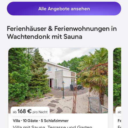
Alle Angebote ansehen
Ferienhäuser & Ferienwohnungen in
Wachtendonk mit Sauna
168 €
2
ab
pro Nacht
ab
Villa ∙ 10 Gäste ∙ 5 Schlafzimmer
Ferie
Villa mit Sauna, Terrasse und Garten