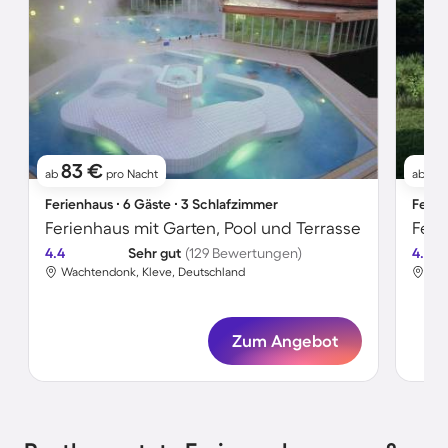
83 €
1
ab
pro Nacht
ab
Ferienhaus ∙ 6 Gäste ∙ 3 Schlafzimmer
Ferie
Ferienhaus mit Garten, Pool und Terrasse
Feri
4.4
Sehr gut
(129 Bewertungen)
4.4
Wachtendonk, Kleve, Deutschland
Wac
Zum Angebot