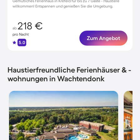
Gemütliches Ferienhaus in Krefeld für bis zu 7 Gäste - Haustiere
willkommen! Entspannen und genießen Sie die Umgebung.
218 €
ab
pro Nacht
Zum Angebot
5.0
Haustierfreundliche Ferienhäuser & -
wohnungen in Wachtendonk