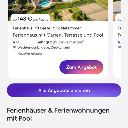
148 €
2
ab
pro Nacht
ab
Ferienhaus ∙ 10 Gäste ∙ 5 Schlafzimmer
Ferie
Ferienhaus mit Garten, Terrasse und Pool
4.0
Sehr gut
(86 Bewertungen)
4.0
Wachtendonk, Kleve, Deutschland
Wac
Haustier erlaubt
Hau
Zum Angebot
Alle Angebote ansehen
Ferienhäuser & Ferienwohnungen
mit Pool