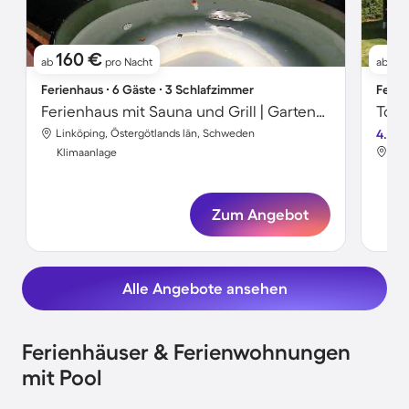
160 €
5
ab
pro Nacht
ab
Ferienhaus ∙ 6 Gäste ∙ 3 Schlafzimmer
Ferie
Ferienhaus mit Sauna und Grill | Gartenblick
Linköping, Östergötlands län, Schweden
4.8
Deg
Klimaanlage
Kli
Zum Angebot
Alle Angebote ansehen
Ferienhäuser & Ferienwohnungen
mit Pool