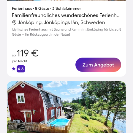
Ferienhaus ∙ 8 Gäste ∙ 3 Schlafzimmer
Familienfreundliches wunderschönes Ferienhaus mit Terrasse, Grill und Garten
Jönköping, Jönköpings län, Schweden
Idyllisches Ferienhaus mit Sauna und Kamin in Jönköping für bis zu 8
Gäste – Ihr Rückzugsort in der Natur!
119 €
ab
pro Nacht
Zum Angebot
4.6