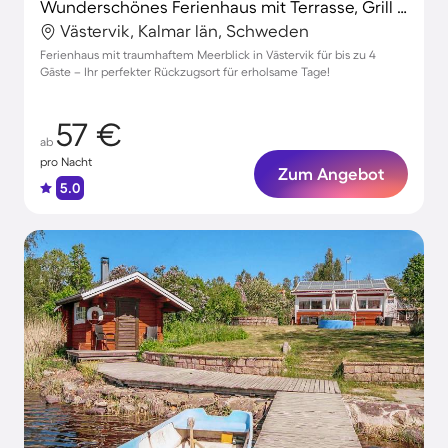
Wunderschönes Ferienhaus mit Terrasse, Grill und Garten | Panoramablick | Haustiere sind willkommen
Västervik, Kalmar län, Schweden
Ferienhaus mit traumhaftem Meerblick in Västervik für bis zu 4
Gäste – Ihr perfekter Rückzugsort für erholsame Tage!
57 €
ab
pro Nacht
Zum Angebot
5.0