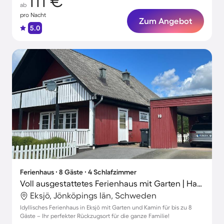
111 €
ab
pro Nacht
Zum Angebot
5.0
Ferienhaus ∙ 8 Gäste ∙ 4 Schlafzimmer
Voll ausgestattetes Ferienhaus mit Garten | Haustiere erlaubt
Eksjö, Jönköpings län, Schweden
Idyllisches Ferienhaus in Eksjö mit Garten und Kamin für bis zu 8
Gäste – Ihr perfekter Rückzugsort für die ganze Familie!