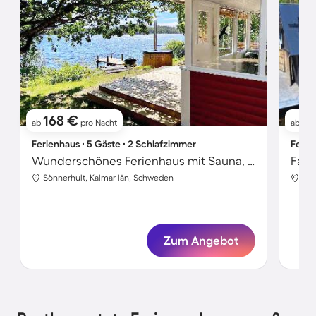
168 €
1
ab
pro Nacht
ab
Ferienhaus ∙ 5 Gäste ∙ 2 Schlafzimmer
Ferie
Wunderschönes Ferienhaus mit Sauna, Garten und Grill | Hunde erlaubt
Sönnerhult, Kalmar län, Schweden
Osk
Zum Angebot