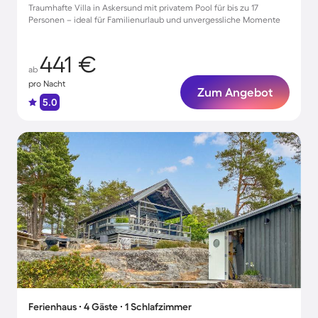
Traumhafte Villa in Askersund mit privatem Pool für bis zu 17
Personen – ideal für Familienurlaub und unvergessliche Momente
441 €
ab
pro Nacht
Zum Angebot
5.0
Ferienhaus ∙ 4 Gäste ∙ 1 Schlafzimmer