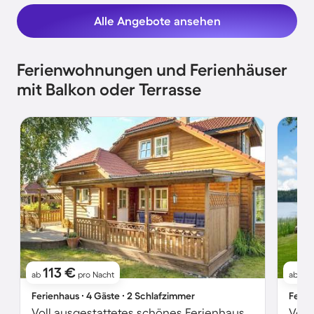
Alle Angebote ansehen
Ferienwohnungen und Ferienhäuser
mit Balkon oder Terrasse
113 €
11
ab
pro Nacht
ab
Ferienhaus ∙ 4 Gäste ∙ 2 Schlafzimmer
Ferie
Voll ausgestattetes schönes Ferienhaus mit Garten und Grill | Haustiere sind willkommen