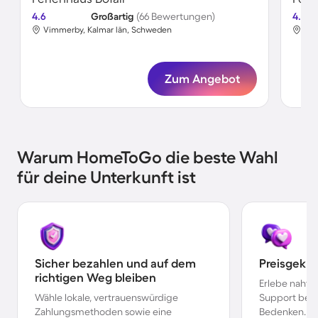
4.6
Großartig
(66 Bewertungen)
4.6
Vimmerby, Kalmar län, Schweden
Tib
Zum Angebot
Warum HomeToGo die beste Wahl
für deine Unterkunft ist
Sicher bezahlen und auf dem
Preisgekr
richtigen Weg bleiben
Erlebe nahtl
Wähle lokale, vertrauenswürdige
Support bei 
Zahlungsmethoden sowie eine
Bedenken.