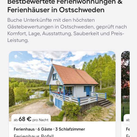
Bestbewertete Ferienwohnungen &
Ferienhäuser in Ostschweden
Buche Unterkünfte mit den höchsten
Gästebewertungen in Ostschweden, geprüft nach
Komfort, Lage, Ausstattung, Sauberkeit und Preis-
Leistung.
68 €
1
ab
pro Nacht
ab
Ferienhaus ∙ 6 Gäste ∙ 3 Schlafzimmer
Ferie
Ferienhaus Bofall