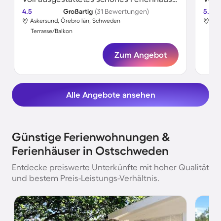
4.5
Großartig
(31 Bewertungen)
5.0
Askersund, Örebro län, Schweden
Näs
Terrasse/Balkon
Ter
Zum Angebot
Alle Angebote ansehen
Günstige Ferienwohnungen &
Ferienhäuser in Ostschweden
Entdecke preiswerte Unterkünfte mit hoher Qualität
und bestem Preis-Leistungs-Verhältnis.