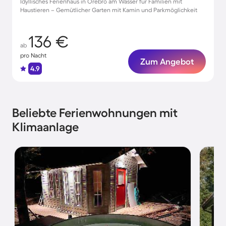
Idyllisches Ferienhaus in Örebro am Wasser für Familien mit
Haustieren – Gemütlicher Garten mit Kamin und Parkmöglichkeit
136 €
ab
pro Nacht
Zum Angebot
4.9
Beliebte Ferienwohnungen mit
Klimaanlage