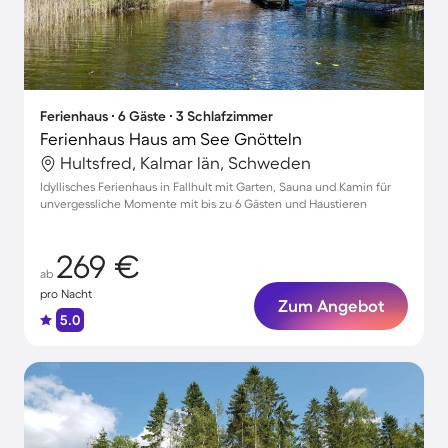
Ferienhaus ∙ 6 Gäste ∙ 3 Schlafzimmer
Ferienhaus Haus am See Gnötteln
Hultsfred, Kalmar län, Schweden
Idyllisches Ferienhaus in Fallhult mit Garten, Sauna und Kamin für
unvergessliche Momente mit bis zu 6 Gästen und Haustieren
269 €
ab
pro Nacht
Zum Angebot
5.0