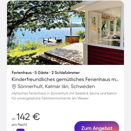
Ferienhaus ∙ 5 Gäste ∙ 2 Schlafzimmer
Kinderfreundliches gemütliches Ferienhaus mit Sauna, Garten und Terrasse | Seeblick | Hunde erlaubt
Sönnerhult, Kalmar län, Schweden
Idyllisches Ferienhaus in Sönnerhult mit Seeblick Sauna und Kamin
für unvergessliche Familienmomente am Wasser
142 €
ab
pro Nacht
Zum Angebot