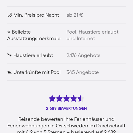
🌙 Min. Preis pro Nacht
ab 21 €
⭐ Beliebte
Pool, Haustiere erlaubt
Ausstattungsmerkmale
und Internet
🐾 Haustiere erlaubt
2.176 Angebote
🏊 Unterkünfte mit Pool
345 Angebote
2.689 BEWERTUNGEN
Reisende bewerten ihre Ferienhäuser und
Ferienwohnungen in Ostschweden im Durchschnitt
mit 4.2 von 5 Sternen – basierend auf 2.689