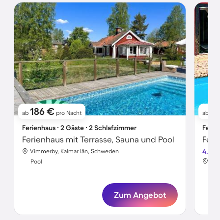
186 €
7
ab
pro Nacht
ab
Ferienhaus ∙ 2 Gäste ∙ 2 Schlafzimmer
Ferie
Ferienhaus mit Terrasse, Sauna und Pool
Vimmerby, Kalmar län, Schweden
4.3
Vim
Pool
Poo
Zum Angebot