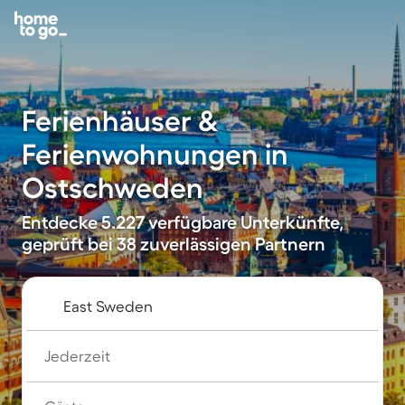
Ferienhäuser &
Ferienwohnungen in
Ostschweden
Entdecke 5.227 verfügbare Unterkünfte,
geprüft bei 38 zuverlässigen Partnern
Jederzeit