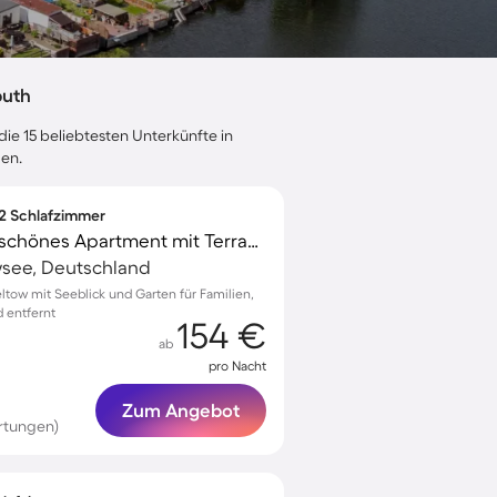
puth
die 15 beliebtesten Unterkünfte in
gen.
 2 Schlafzimmer
Familienfreundliches schönes Apartment mit Terrasse, Garten und Grill | Seeblick
see, Deutschland
ltow mit Seeblick und Garten für Familien,
 entfernt
154 €
ab
pro Nacht
Zum Angebot
rtungen)