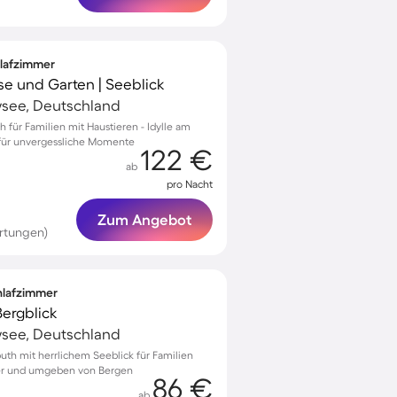
hlafzimmer
se und Garten | Seeblick
see, Deutschland
h für Familien mit Haustieren - Idylle am
 für unvergessliche Momente
122 €
ab
pro Nacht
Zum Angebot
rtungen)
chlafzimmer
Bergblick
see, Deutschland
th mit herrlichem Seeblick für Familien
ser und umgeben von Bergen
86 €
ab