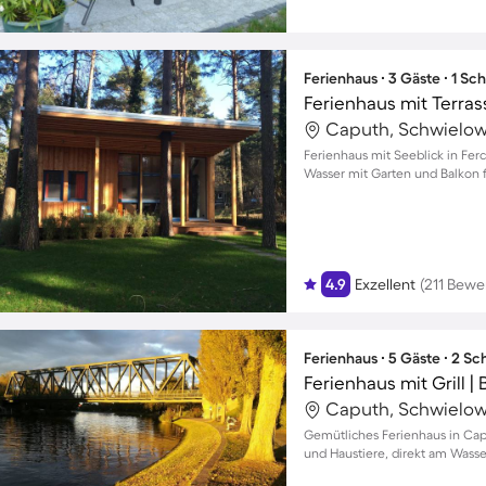
Ferienhaus ∙ 3 Gäste ∙ 1 Sc
Ferienhaus mit Terras
Caputh, Schwielow
Ferienhaus mit Seeblick in Ferc
Wasser mit Garten und Balkon
4.9
Exzellent
(211 Bewe
Ferienhaus ∙ 5 Gäste ∙ 2 S
Ferienhaus mit Grill | 
Caputh, Schwielow
Gemütliches Ferienhaus in Capu
und Haustiere, direkt am Was