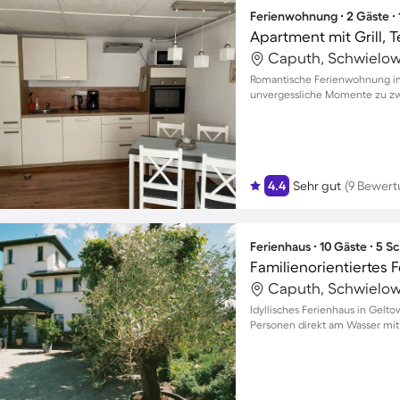
Ferienwohnung ∙ 2 Gäste ∙
Apartment mit Grill, 
Caputh, Schwielow
Romantische Ferienwohnung im
unvergessliche Momente zu zw
4.4
Sehr gut
(9 Bewer
Ferienhaus ∙ 10 Gäste ∙ 5 
Caputh, Schwielow
Idyllisches Ferienhaus in Gelto
Personen direkt am Wasser mit