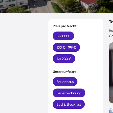
T
Preis pro Nacht
Ba
Ca
Bis 100 €
100 € - 199 €
Ab 200 €
Unterkunftsart
Ferienhaus
Ferienwohnung
Bed & Breakfast