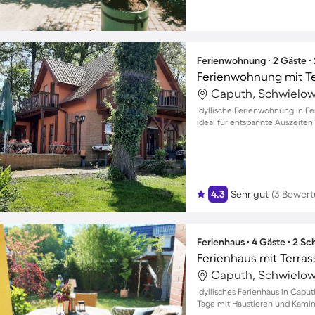
Ferienwohnung ∙ 2 Gäste ∙
Caputh, Schwielow
Idyllische Ferienwohnung in Fe
ideal für entspannte Auszeiten
4.3
Sehr gut
(3 Bewer
Ferienhaus ∙ 4 Gäste ∙ 2 S
Caputh, Schwielow
Idyllisches Ferienhaus in Capu
Tage mit Haustieren und Kamin 