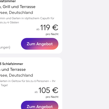
chlafzimmer
, Grill und Terrasse
see, Deutschland
min und Garten in idyllischem Caputh für
is zu 4 Gästen
119 €
ab
pro Nacht
Zum Angebot
tungen)
 3 Schlafzimmer
 und Terrasse
see, Deutschland
arten in Geltow für bis zu 6 Personen – Ihr
 Tage!
105 €
ab
pro Nacht
Zum Angebot