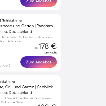
Zum Angebot
 2 Schlafzimmer
Ferienwohnung mit Terrasse und Garten | Panoramablick
see, Deutschland
rch mit Garten für Familien und Haustiere,
 bis zu 4 Personen
178 €
ab
pro Nacht
Zum Angebot
tungen)
chlafzimmer
Ferienhaus mit Terrasse, Grill und Garten | Seeblick | Perfekt für die Arbeit von Zuhause
see, Deutschland
th mit Seeblick und Garten für erholsame
für bis zu 4 Gäste