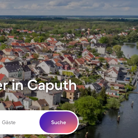
r in Caputh
Gäste
Suche