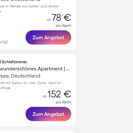
wei in Werder mit Garten und idealer
e
78 €
ab
pro Nacht
Zum Angebot
ung)
 1 Schlafzimmer
Familienfreundliches wunderschönes Apartment | Panoramablick | Strand in der Nähe | Haustiere erlaubt
see, Deutschland
ch mit Balkon für zwei Gäste, ideal für
usflüge
152 €
ab
pro Nacht
Zum Angebot