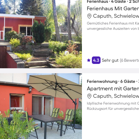
Ferienhaus ∙ 4 Gäste ∙ 2 S
Ferienhaus Mit Garten
Caputh, Schwielow
Gemütliches Ferienhaus mit Ka
unvergessliche Auszeiten von b
4.3
Sehr gut
(6 Bewer
Ferienwohnung ∙ 6 Gäste ∙
Apartment mit Garten
Caputh, Schwielow
Idyllische Ferienwohnung mit G
Rückzugsort für unvergessliche