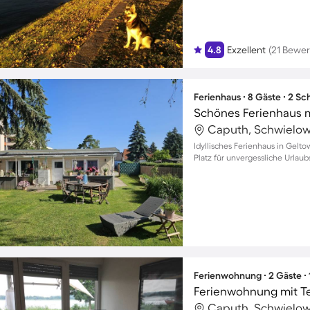
4.8
Exzellent
(21 Bewe
Ferienhaus ∙ 8 Gäste ∙ 2 S
Caputh, Schwielow
Idyllisches Ferienhaus in Gelto
Platz für unvergessliche Urlau
Ferienwohnung ∙ 2 Gäste ∙
Ferienwohnung mit Ter
Caputh, Schwielow