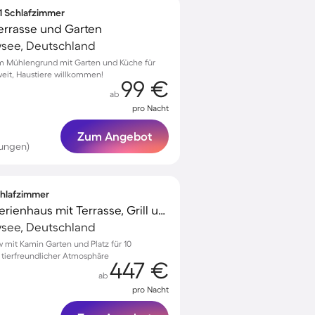
 1 Schlafzimmer
Terrasse und Garten
see, Deutschland
 Mühlengrund mit Garten und Küche für
eit, Haustiere willkommen!
99 €
ab
pro Nacht
Zum Angebot
tungen)
Schlafzimmer
Familienorientiertes Ferienhaus mit Terrasse, Grill und Garten | Hunde erlaubt
see, Deutschland
w mit Kamin Garten und Platz für 10
 tierfreundlicher Atmosphäre
447 €
ab
pro Nacht