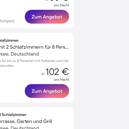
pro Nacht
Zum Angebot
rtungen)
chlafzimmer
Schönes Ferienhaus mit 2 Schlafzimmern für 8 Personen
see, Deutschland
w für bis zu 8 Personen mit Parkplatz und viel
bsstunden
102 €
ab
pro Nacht
Zum Angebot
 1 Schlafzimmer
rasse, Garten und Grill
see, Deutschland