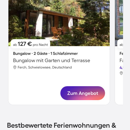
127 €
1
ab
pro Nacht
ab
Bungalow ∙ 2 Gäste ∙ 1 Schlafzimmer
Ferie
Bungalow mit Garten und Terrasse
Ferch, Schwielowsee, Deutschland
4.9
Fer
Zum Angebot
Bestbewertete Ferienwohnungen &