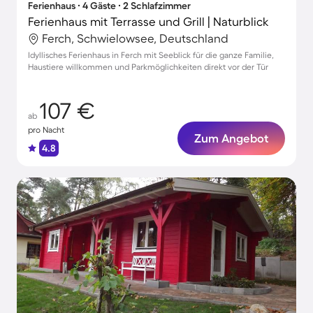
Ferienhaus ∙ 4 Gäste ∙ 2 Schlafzimmer
Ferienhaus mit Terrasse und Grill | Naturblick
Ferch, Schwielowsee, Deutschland
Idyllisches Ferienhaus in Ferch mit Seeblick für die ganze Familie,
Haustiere willkommen und Parkmöglichkeiten direkt vor der Tür
107 €
ab
pro Nacht
Zum Angebot
4.8