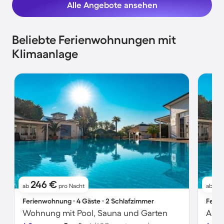
Alle Angebote ansehen
Beliebte Ferienwohnungen mit
Klimaanlage
246 €
2
ab
pro Nacht
ab
Ferienwohnung ∙ 4 Gäste ∙ 2 Schlafzimmer
Ferie
Wohnung mit Pool, Sauna und Garten
Apar