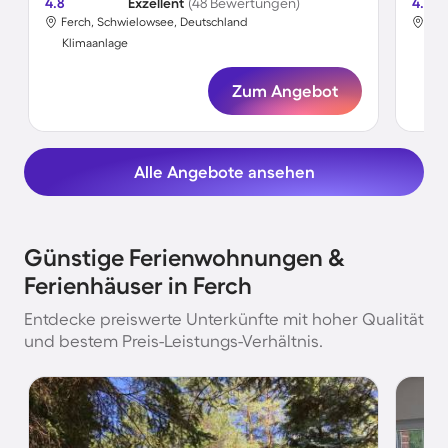
4.8
Exzellent
(48 Bewertungen)
4.8
Ferch, Schwielowsee, Deutschland
Fer
Klimaanlage
Kli
Zum Angebot
Alle Angebote ansehen
Günstige Ferienwohnungen &
Ferienhäuser in Ferch
Entdecke preiswerte Unterkünfte mit hoher Qualität
und bestem Preis-Leistungs-Verhältnis.