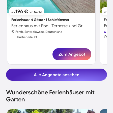
196 €
1
ab
pro Nacht
ab
Ferienhaus ∙ 4 Gäste ∙ 1 Schlafzimmer
Ferie
Ferienhaus mit Pool, Terrasse und Grill
Feri
Ferch, Schwielowsee, Deutschland
4.2
Fer
Haustier erlaubt
Hau
Zum Angebot
Alle Angebote ansehen
Wunderschöne Ferienhäuser mit
Garten