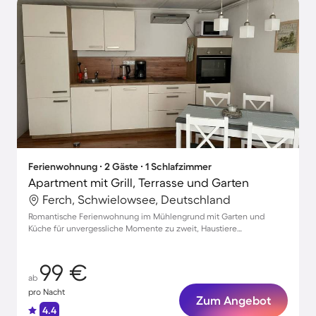
Ferienwohnung ∙ 2 Gäste ∙ 1 Schlafzimmer
Apartment mit Grill, Terrasse und Garten
Ferch, Schwielowsee, Deutschland
Romantische Ferienwohnung im Mühlengrund mit Garten und
Küche für unvergessliche Momente zu zweit, Haustiere
willkommen!
99 €
ab
pro Nacht
Zum Angebot
4.4