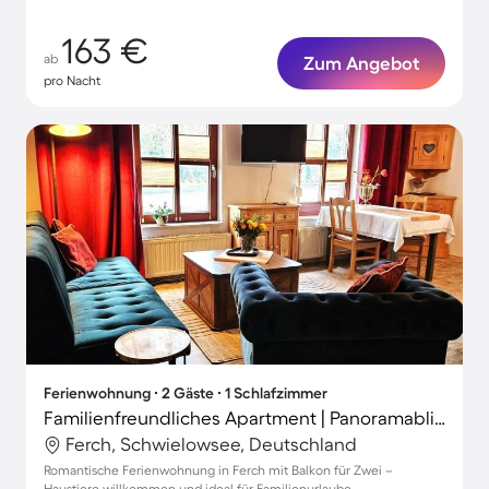
163 €
ab
Zum Angebot
pro Nacht
Ferienwohnung ∙ 2 Gäste ∙ 1 Schlafzimmer
Familienfreundliches Apartment | Panoramablick | Nah am Strand | Hunde erlaubt
Ferch, Schwielowsee, Deutschland
Romantische Ferienwohnung in Ferch mit Balkon für Zwei –
Haustiere willkommen und ideal für Familienurlaube