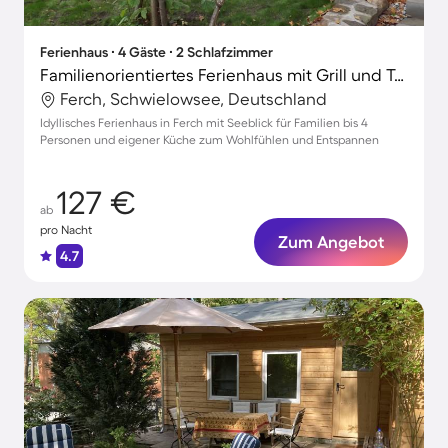
Ferienhaus ∙ 4 Gäste ∙ 2 Schlafzimmer
Familienorientiertes Ferienhaus mit Grill und Terrasse | Naturblick | Strand in der Nähe
Ferch, Schwielowsee, Deutschland
Idyllisches Ferienhaus in Ferch mit Seeblick für Familien bis 4
Personen und eigener Küche zum Wohlfühlen und Entspannen
127 €
ab
pro Nacht
Zum Angebot
4.7