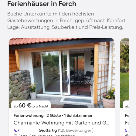
Ferienhäuser in Ferch
Buche Unterkünfte mit den höchsten
Gästebewertungen in Ferch, geprüft nach Komfort,
Lage, Ausstattung, Sauberkeit und Preis-Leistung.
60 €
9
ab
pro Nacht
ab
Ferienwohnung ∙ 2 Gäste ∙ 1 Schlafzimmer
Ferie
Charmante Wohnung mit Garten und Grill | Seeblick
Feri
4.7
Großartig
(125 Bewertungen)
5.0
Ferch, Schwielowsee, Deutschland
Fer