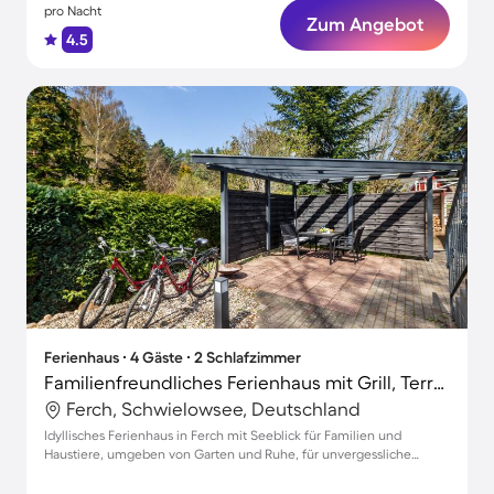
pro Nacht
Zum Angebot
4.5
Ferienhaus ∙ 4 Gäste ∙ 2 Schlafzimmer
Familienfreundliches Ferienhaus mit Grill, Terrasse und Garten | Naturblick | Haustierfreundlich
Ferch, Schwielowsee, Deutschland
Idyllisches Ferienhaus in Ferch mit Seeblick für Familien und
Haustiere, umgeben von Garten und Ruhe, für unvergessliche
Momente.