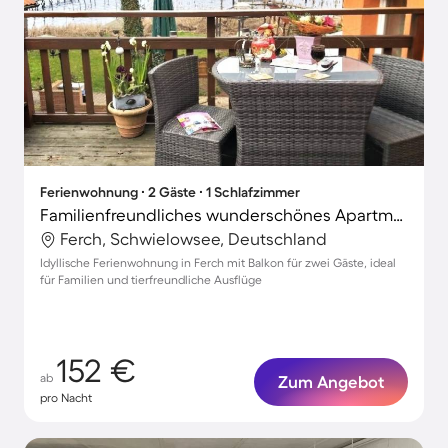
Ferienwohnung ∙ 2 Gäste ∙ 1 Schlafzimmer
Familienfreundliches wunderschönes Apartment | Panoramablick | Strand in der Nähe | Haustiere erlaubt
Ferch, Schwielowsee, Deutschland
Idyllische Ferienwohnung in Ferch mit Balkon für zwei Gäste, ideal
für Familien und tierfreundliche Ausflüge
152 €
ab
Zum Angebot
pro Nacht