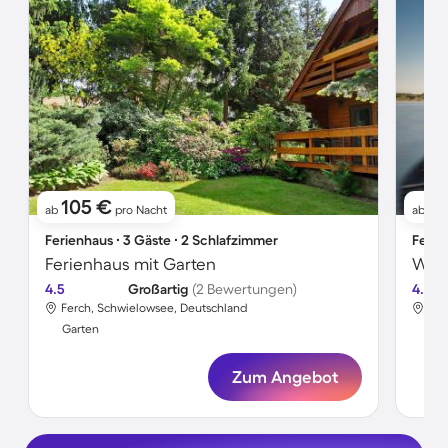
105 €
9
ab
pro Nacht
ab
Ferienhaus ∙ 3 Gäste ∙ 2 Schlafzimmer
Ferie
Ferienhaus mit Garten
Wohn
4.5
Großartig
(2 Bewertungen)
4.8
Ferch, Schwielowsee, Deutschland
Fer
Garten
Gar
Zum Angebot