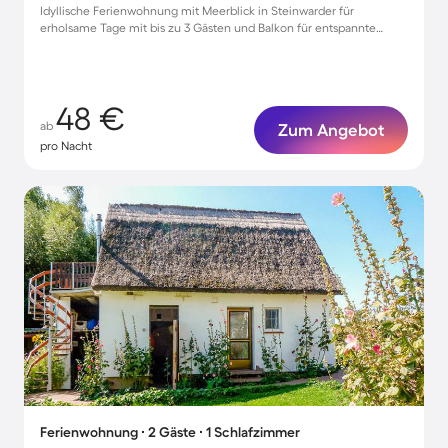
Idyllische Ferienwohnung mit Meerblick in Steinwarder für
erholsame Tage mit bis zu 3 Gästen und Balkon für entspannte
Stunden
48 €
ab
Zum Angebot
pro Nacht
Ferienwohnung ∙ 2 Gäste ∙ 1 Schlafzimmer