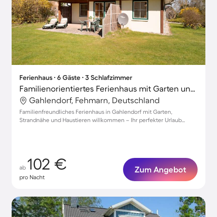
Ferienhaus ∙ 6 Gäste ∙ 3 Schlafzimmer
Familienorientiertes Ferienhaus mit Garten und Grill | Haustiere erlaubt
Gahlendorf, Fehmarn, Deutschland
Familienfreundliches Ferienhaus in Gahlendorf mit Garten,
Strandnähe und Haustieren willkommen – Ihr perfekter Urlaub
wartet!
102 €
ab
Zum Angebot
pro Nacht