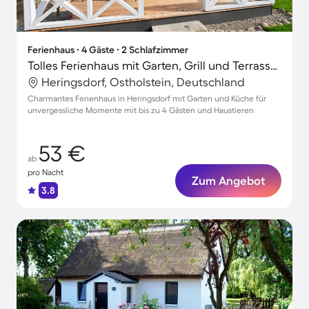
Ferienhaus ∙ 4 Gäste ∙ 2 Schlafzimmer
Tolles Ferienhaus mit Garten, Grill und Terrasse | Nah am Strand | Haustiere erlaubt
Heringsdorf, Ostholstein, Deutschland
Charmantes Ferienhaus in Heringsdorf mit Garten und Küche für
unvergessliche Momente mit bis zu 4 Gästen und Haustieren
53 €
ab
pro Nacht
Zum Angebot
3.8