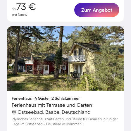
73 €
ab
Zum Angebot
pro Nacht
Ferienhaus ∙ 4 Gäste ∙ 2 Schlafzimmer
Ferienhaus mit Terrasse und Garten
Ostseebad, Baabe, Deutschland
Idyllisches Ferienhaus mit Garten und Balkon für Familien in ruhiger
Lage im Ostseebad – Haustiere willkommen!