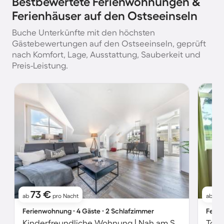
Bestbewertete Ferienwohnungen &
Ferienhäuser auf den Ostseeinseln
Buche Unterkünfte mit den höchsten
Gästebewertungen auf den Ostseeinseln, geprüft
nach Komfort, Lage, Ausstattung, Sauberkeit und
Preis-Leistung.
73 €
8
ab
pro Nacht
ab
Ferienwohnung ∙ 4 Gäste ∙ 2 Schlafzimmer
Ferie
Kinderfreundliche Wohnung | Nah am Strand