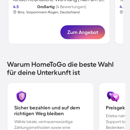
4.5
Großartig
(4 Bewertungen)
4.5
Binz, Vorpommern-Rügen, Deutschland
Bin
Zum Angebot
Warum HomeToGo die beste Wahl
für deine Unterkunft ist
Sicher bezahlen und auf dem
Preisgekr
richtigen Weg bleiben
Erlebe nahtl
Wähle lokale, vertrauenswürdige
Support bei 
Zahlungsmethoden sowie eine
Bedenken.