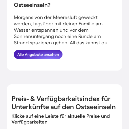
Ostseeinseln?
Morgens von der Meeresluft geweckt
werden, tagsüber mit deiner Familie am
Wasser entspannen und vor dem
Sonnenuntergang noch eine Runde am
Strand spazieren gehen: All das kannst du
erleben, wenn du deinen Urlaub am
Alle Angebote ansehen
Wasser auf den Ostseeinseln verbringst.
HomeToGo hat für dich die besten
Angebote herausgesucht. Buche hier die
schönsten Ferienhäuser in Strandnähe auf
den Ostseeinseln und komme garantiert
erholt und munter wieder nachhause.
Preis- & Verfügbarkeitsindex für
Unterkünfte auf den Ostseeinseln
Klicke auf eine Leiste für aktuelle Preise und
Verfügbarkeiten