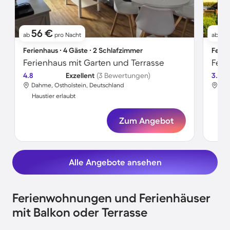
56 €
3
ab
pro Nacht
ab
Ferienhaus ∙ 4 Gäste ∙ 2 Schlafzimmer
Ferie
Ferienhaus mit Garten und Terrasse
Feri
4.8
Exzellent
(3 Bewertungen)
3.6
Dahme, Ostholstein, Deutschland
Glo
Haustier erlaubt
Hau
Zum Angebot
Alle Angebote ansehen
Ferienwohnungen und Ferienhäuser
mit Balkon oder Terrasse