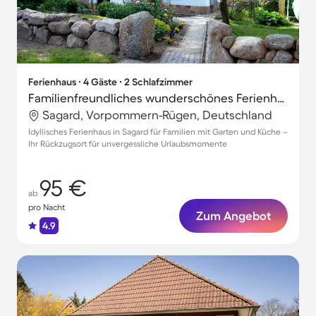
Ferienhaus ∙ 4 Gäste ∙ 2 Schlafzimmer
Familienfreundliches wunderschönes Ferienhaus mit Grill und Garten | Naturblick | Nah am Strand
Sagard, Vorpommern-Rügen, Deutschland
Idyllisches Ferienhaus in Sagard für Familien mit Garten und Küche –
Ihr Rückzugsort für unvergessliche Urlaubsmomente
95 €
ab
pro Nacht
Zum Angebot
4.9