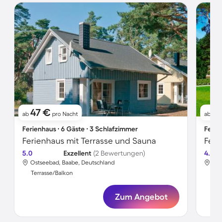
47 €
3
ab
pro Nacht
ab
Ferienhaus ∙ 6 Gäste ∙ 3 Schlafzimmer
Ferie
Ferienhaus mit Terrasse und Sauna
5.0
Exzellent
(2 Bewertungen)
4.2
Ostseebad, Baabe, Deutschland
Glo
Terrasse/Balkon
Ter
Zum Angebot