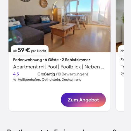
59 €
4
ab
pro Nacht
ab
Ferienwohnung ∙ 4 Gäste ∙ 2 Schlafzimmer
Ferie
Apartment mit Pool | Poolblick | Neben dem Strand
Toll
4.5
Großartig
(18 Bewertungen)
Hei
Heiligenhafen, Ostholstein, Deutschland
Zum Angebot