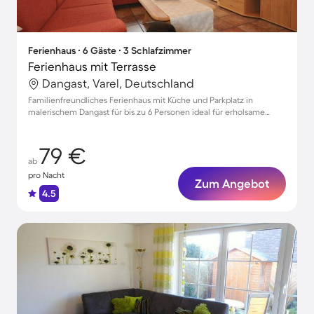
Ferienhaus ∙ 6 Gäste ∙ 3 Schlafzimmer
Ferienhaus mit Terrasse
Dangast, Varel, Deutschland
Familienfreundliches Ferienhaus mit Küche und Parkplatz in
malerischem Dangast für bis zu 6 Personen ideal für erholsame
Auszeiten
79 €
ab
pro Nacht
Zum Angebot
4.5