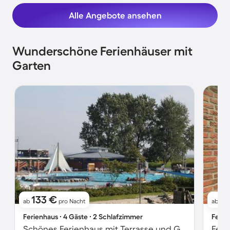
Alle Angebote ansehen
Wunderschöne Ferienhäuser mit
Garten
133 €
7
ab
pro Nacht
ab
Ferienhaus ∙ 4 Gäste ∙ 2 Schlafzimmer
Ferie
Schönes Ferienhaus mit Terrasse und Garten | Neben dem Strand | Haustierfreundlich
Feri