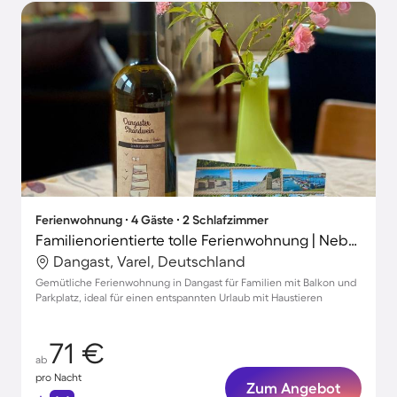
Ferienwohnung ∙ 4 Gäste ∙ 2 Schlafzimmer
Familienorientierte tolle Ferienwohnung | Neben dem Strand | Haustierfreundlich
Dangast, Varel, Deutschland
Gemütliche Ferienwohnung in Dangast für Familien mit Balkon und
Parkplatz, ideal für einen entspannten Urlaub mit Haustieren
71 €
ab
pro Nacht
Zum Angebot