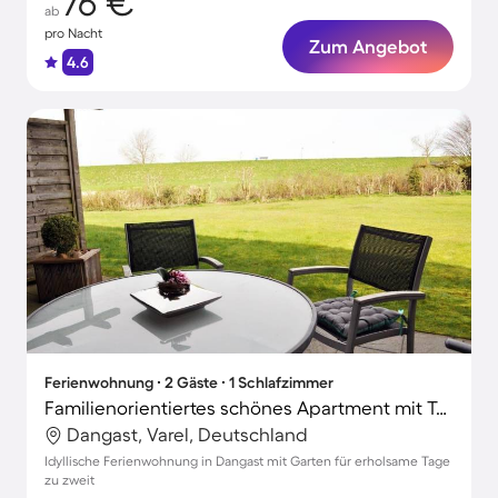
76 €
ab
pro Nacht
Zum Angebot
4.6
Ferienwohnung ∙ 2 Gäste ∙ 1 Schlafzimmer
Familienorientiertes schönes Apartment mit Terrasse und Garten | Stadtblick | Neben dem Strand
Dangast, Varel, Deutschland
Idyllische Ferienwohnung in Dangast mit Garten für erholsame Tage
zu zweit