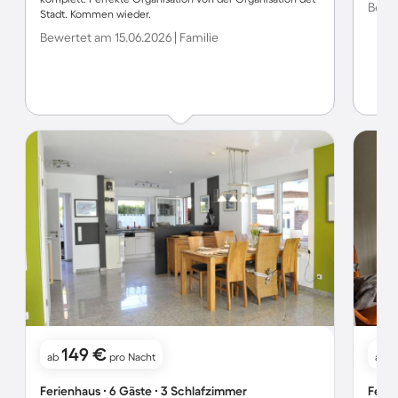
Bewer
Stadt. Kommen wieder.
Bewertet am 15.06.2026 | Familie
149 €
ab
pro Nacht
ab
Ferienhaus ∙ 6 Gäste ∙ 3 Schlafzimmer
Ferie