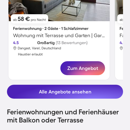
58 €
6
ab
pro Nacht
ab
Ferienwohnung ∙ 2 Gäste ∙ 1 Schlafzimmer
Ferie
Wohnung mit Terrasse und Garten | Gartenblick
4.5
Großartig
(13 Bewertungen)
4.3
Dangast, Varel, Deutschland
Dan
Haustier erlaubt
Hau
Zum Angebot
Alle Angebote ansehen
Ferienwohnungen und Ferienhäuser
mit Balkon oder Terrasse