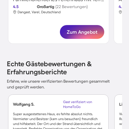
4.5
Großartig
(22 Bewertungen)
4.7
Dangast, Varel, Deutschland
Dan
Zum Angebot
Echte Gästebewertungen &
Erfahrungsberichte
Erfahre, wie unsere verifizierten Bewertungen gesammelt
und geprüft werden.
Gast verifiziert von
Wolfgang S.
Linet
HomeToGo
Super ausgestattenes Haus, es fehlte absolut nichts.
Waren 
Vermieter und Besitzer (kam uns besuchen) freundlich
Ruhige
und hilfsbeteit. Der Ort und der Strand übersichtlich und
wiede
komplett. Perfekte Organisation von der Organisation det