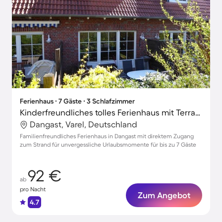
Ferienhaus ∙ 7 Gäste ∙ 3 Schlafzimmer
Kinderfreundliches tolles Ferienhaus mit Terrasse | Neben dem Strand
Dangast, Varel, Deutschland
Familienfreundliches Ferienhaus in Dangast mit direktem Zugang
zum Strand für unvergessliche Urlaubsmomente für bis zu 7 Gäste
92 €
ab
pro Nacht
Zum Angebot
4.7