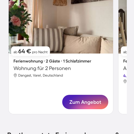
64 €
6
ab
pro Nacht
ab
Ferienwohnung ∙ 2 Gäste ∙ 1 Schlafzimmer
Ferie
Wohnung für 2 Personen
Apar
Dangast, Varel, Deutschland
4.0
Dan
Zum Angebot