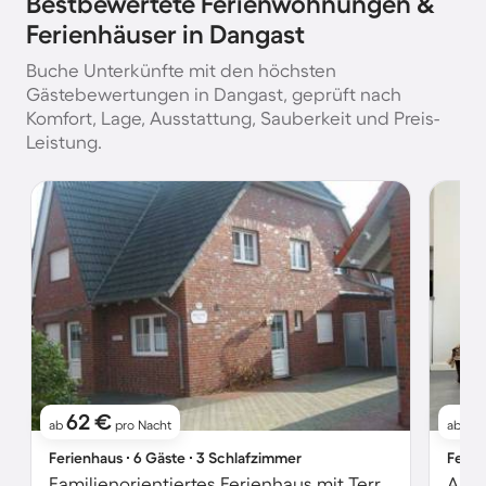
Bestbewertete Ferienwohnungen &
Ferienhäuser in Dangast
Buche Unterkünfte mit den höchsten
Gästebewertungen in Dangast, geprüft nach
Komfort, Lage, Ausstattung, Sauberkeit und Preis-
Leistung.
62 €
9
ab
pro Nacht
ab
Ferienhaus ∙ 6 Gäste ∙ 3 Schlafzimmer
Ferie
Familienorientiertes Ferienhaus mit Terrasse | Strand in der Nähe
Apar