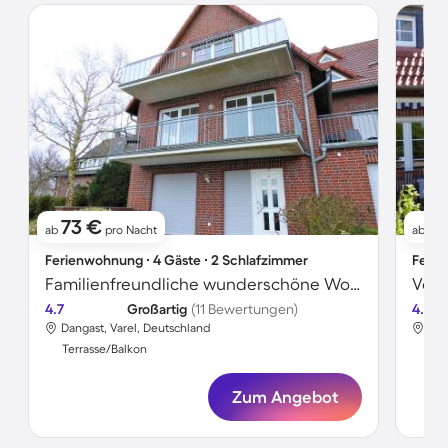
73 €
9
ab
pro Nacht
ab
Ferienwohnung ∙ 4 Gäste ∙ 2 Schlafzimmer
Ferie
Familienfreundliche wunderschöne Wohnung mit Terrasse | Strandblick | Neben dem Strand
4.7
Großartig
(11 Bewertungen)
4.7
Dangast, Varel, Deutschland
Dan
Terrasse/Balkon
Ter
Zum Angebot