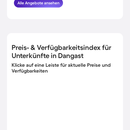
Alle Angebote ansehen
am Wasser in Dangast verbringst.
HomeToGo hat für dich und deine Familie
die besten Angebote herausgesucht.
Buche hier die schönsten
Ferienunterkünfte am Meer in Dangast und
komme garantiert erholt und munter
wieder nachhause.
Preis- & Verfügbarkeitsindex für
Unterkünfte in Dangast
Klicke auf eine Leiste für aktuelle Preise und
Verfügbarkeiten