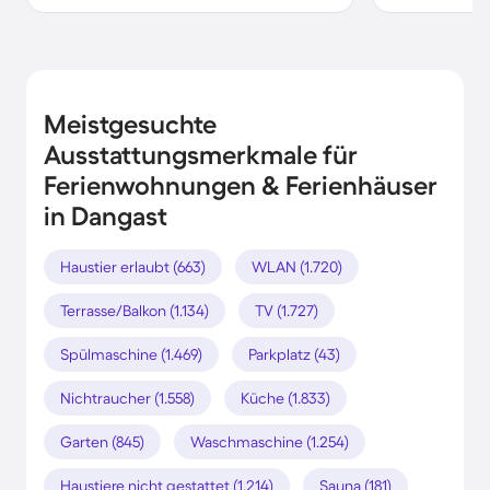
Meistgesuchte
Ausstattungsmerkmale für
Ferienwohnungen & Ferienhäuser
in Dangast
Haustier erlaubt (663)
WLAN (1.720)
Terrasse/Balkon (1.134)
TV (1.727)
Spülmaschine (1.469)
Parkplatz (43)
Nichtraucher (1.558)
Küche (1.833)
Garten (845)
Waschmaschine (1.254)
Haustiere nicht gestattet (1.214)
Sauna (181)