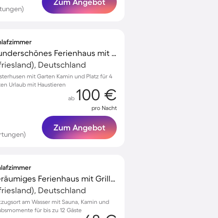
Zum Angebot
rtungen)
chlafzimmer
Voll ausgestattetes wunderschönes Ferienhaus mit Garten | Haustiere sind willkommen
riesland), Deutschland
sterhusen mit Garten Kamin und Platz für 4
ten Urlaub mit Haustieren
100 €
ab
pro Nacht
Zum Angebot
rtungen)
chlafzimmer
Voll ausgestattetes geräumiges Ferienhaus mit Grill, Terrasse und Garten | Flussblick | Haustiere erlaubt
riesland), Deutschland
ckzugsort am Wasser mit Sauna, Kamin und
ubsmomente für bis zu 12 Gäste