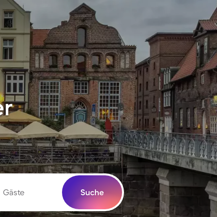
er
Gäste
Suche