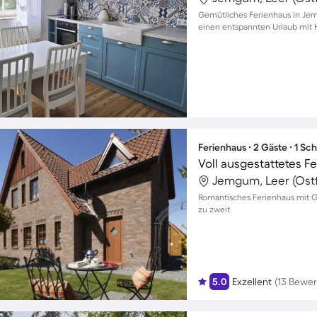
Gemütliches Ferienhaus in Jemg
einen entspannten Urlaub mit 
Ferienhaus ∙ 2 Gäste ∙ 1 Sc
Jemgum, Leer (Ostf
Romantisches Ferienhaus mit G
zu zweit
5.0
Exzellent
(13 Bewe