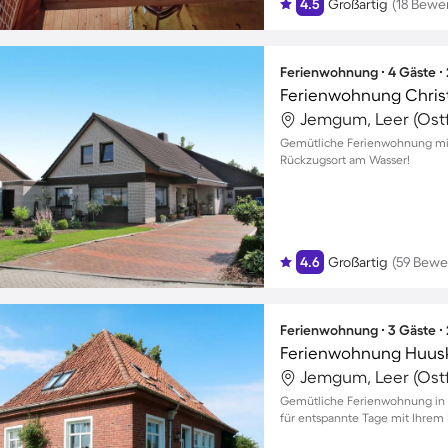
4.5
Großartig
(18 Bewe
Ferienwohnung ∙ 4 Gäste ∙
Ferienwohnung Chris
Jemgum, Leer (Ostf
Gemütliche Ferienwohnung mit G
Rückzugsort am Wasser!
4.6
Großartig
(59 Bewe
Ferienwohnung ∙ 3 Gäste ∙
Ferienwohnung Huusk
Jemgum, Leer (Ostf
Gemütliche Ferienwohnung in
für entspannte Tage mit Ihrem 