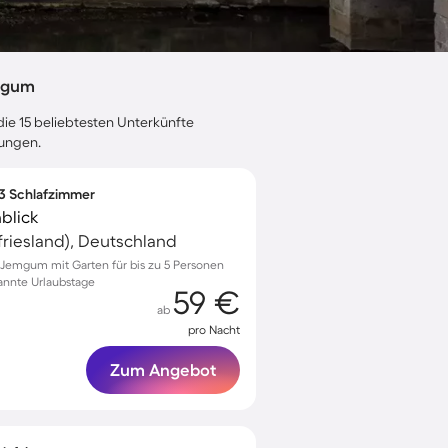
mgum
die 15 beliebtesten Unterkünfte
tungen.
 3 Schlafzimmer
blick
riesland), Deutschland
Jemgum mit Garten für bis zu 5 Personen
pannte Urlaubstage
59 €
ab
pro Nacht
Zum Angebot