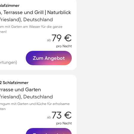
chlafzimmer
 Terrasse und Grill | Naturblick
riesland), Deutschland
gum mit Garten am Wasser für die ganze
men!
79 €
ab
pro Nacht
Zum Angebot
ertungen)
 2 Schlafzimmer
errasse und Garten
riesland), Deutschland
Jemgum mit Garten und Küche für erholsame
sten
73 €
ab
pro Nacht