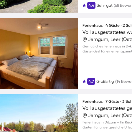
4.4
Sehr gut
(68 Bewe
Ferienhaus ∙ 4 Gäste ∙ 2 S
Jemgum, Leer (Ostf
Gemütliches Ferienhaus in Dyk
Gäste ideal für einen entspann
4.7
Großartig
(14 Bewe
Ferienhaus ∙ 7 Gäste ∙ 3 S
Jemgum, Leer (Ostf
Ferienhaus in Ditzum – Ihr Rü
Garten für unvergessliche Urla