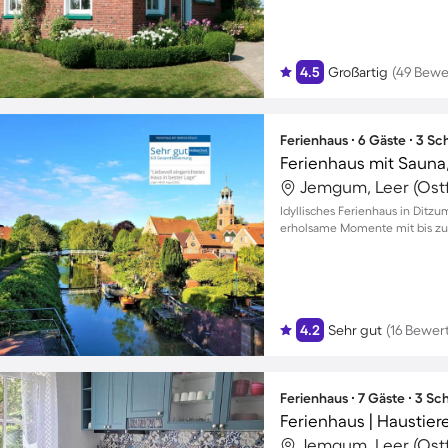
4.5
Großartig
(49 Bewe
Ferienhaus ∙ 6 Gäste ∙ 3 S
Ferienhaus mit Sauna,
Jemgum, Leer (Ostf
Idyllisches Ferienhaus in Ditz
erholsame Momente mit bis zu
4.2
Sehr gut
(16 Bewer
Ferienhaus ∙ 7 Gäste ∙ 3 S
Ferienhaus | Haustier
Jemgum, Leer (Ostf