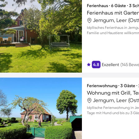
Ferienhaus ∙ 6 Gäste ∙ 3 S
Ferienhaus mit Garten,
Jemgum, Leer (Ostf
Idyllisches Ferienhaus in Jem
Familie und Haustiere willkom
4.8
Exzellent
(145 Bew
Ferienwohnung ∙ 3 Gäste ∙
Wohnung mit Grill, T
Jemgum, Leer (Ostf
Idyllische Ferienwohnung in 
Tage mit Hund und bis zu 3 Gä