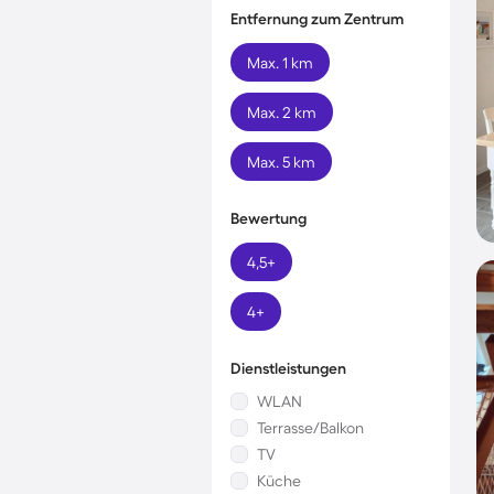
Entfernung zum Zentrum
Max. 1 km
Max. 2 km
Max. 5 km
Bewertung
4,5+
4+
Dienstleistungen
WLAN
Terrasse/Balkon
TV
Küche