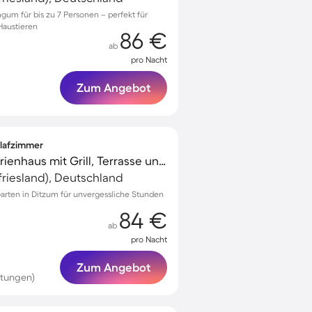
um für bis zu 7 Personen – perfekt für
Haustieren
86 €
ab
pro Nacht
Zum Angebot
hlafzimmer
Voll ausgestattetes Ferienhaus mit Grill, Terrasse und Garten | Naturblick
riesland), Deutschland
arten in Ditzum für unvergessliche Stunden
84 €
ab
pro Nacht
Zum Angebot
rtungen)