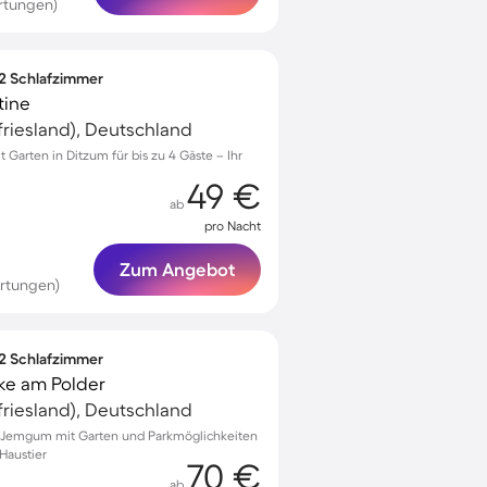
rtungen)
 2 Schlafzimmer
tine
riesland), Deutschland
arten in Ditzum für bis zu 4 Gäste – Ihr
49 €
ab
pro Nacht
Zum Angebot
rtungen)
 2 Schlafzimmer
e am Polder
riesland), Deutschland
 Jemgum mit Garten und Parkmöglichkeiten
Haustier
70 €
ab