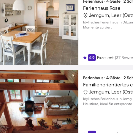
Ferienhaus ∙ 4 Gäste ∙ 2 S
Ferienhaus Rose
Jemgum, Leer (Ostf
Idyllisches Ferienhaus in Ditz
Momente zu viert
4.9
Exzellent
(37 Bewe
Ferienhaus ∙ 4 Gäste ∙ 2 S
Jemgum, Leer (Ostf
Idyllisches Ferienhaus in Jem
Haustiere, ideal für entspannte