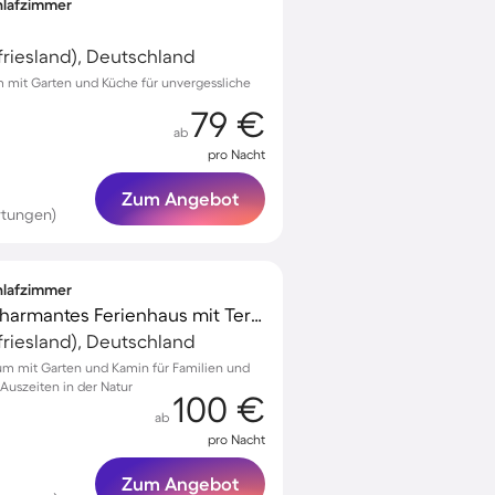
chlafzimmer
riesland), Deutschland
um mit Garten und Küche für unvergessliche
79 €
ab
pro Nacht
Zum Angebot
rtungen)
chlafzimmer
Familienorientiertes charmantes Ferienhaus mit Terrasse und Garten | Hunde erlaubt
riesland), Deutschland
gum mit Garten und Kamin für Familien und
 Auszeiten in der Natur
100 €
ab
pro Nacht
Zum Angebot