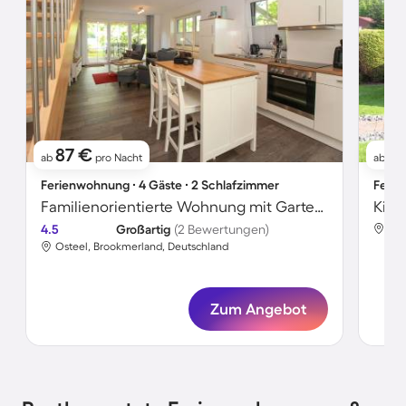
87 €
1
ab
pro Nacht
ab
Ferienwohnung ∙ 4 Gäste ∙ 2 Schlafzimmer
Ferie
Familienorientierte Wohnung mit Garten und Terrasse | Haustierfreundlich
4.5
Großartig
(2 Bewertungen)
Ost
Osteel, Brookmerland, Deutschland
Zum Angebot