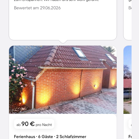
Bewertet am 29.06.2026
Bewer
90 €
ab
pro Nacht
ab
Ferienhaus ∙ 6 Gäste ∙ 2 Schlafzimmer
Ferie