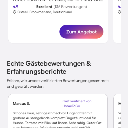
4.9
Exzellent
(136 Bewertungen)
4.9
Osteel, Brookmerland, Deutschland
Ost
Zum Angebot
Echte Gästebewertungen &
Erfahrungsberichte
Erfahre, wie unsere verifizierten Bewertungen gesammelt
und geprüft werden.
Gast verifiziert von
Marcus S.
Micha
HomeToGo
Schönes Haus, sehr geschmackvoll Eingerichtet mit
Wir ha
großem Aussengelände komplett Eingezäunt ideal für
und Ha
Hunde. Terrasse mit Blick auf Rosen. Sehr ruhig. Guter Ort
alles
zum Entspannen. Wir haben uns sehr wohl gefühlt.
gepfle