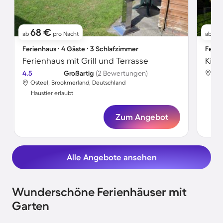
68 €
12
ab
pro Nacht
ab
Ferienhaus ∙ 4 Gäste ∙ 3 Schlafzimmer
Ferie
Ferienhaus mit Grill und Terrasse
4.5
Großartig
(2 Bewertungen)
Ost
Osteel, Brookmerland, Deutschland
Hau
Haustier erlaubt
Zum Angebot
Alle Angebote ansehen
Wunderschöne Ferienhäuser mit
Garten