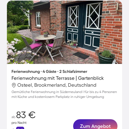
Ferienwohnung ∙ 4 Gäste ∙ 2 Schlafzimmer
Ferienwohnung mit Terrasse | Gartenblick
Osteel, Brookmerland, Deutschland
Gemütliche Ferienwohnung in Süderneuland I für bis zu 4 Personen
mit Küche und kostenlosem Parkplatz in ruhiger Umgebung
83 €
ab
pro Nacht
Zum Angebot