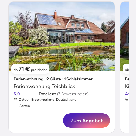
71 €
7
ab
pro Nacht
ab
Ferienwohnung ∙ 2 Gäste ∙ 1 Schlafzimmer
Ferie
Ferienwohnung Teichblick
5.0
Exzellent
(7 Bewertungen)
4.9
Osteel, Brookmerland, Deutschland
Ost
Garten
Gar
Zum Angebot