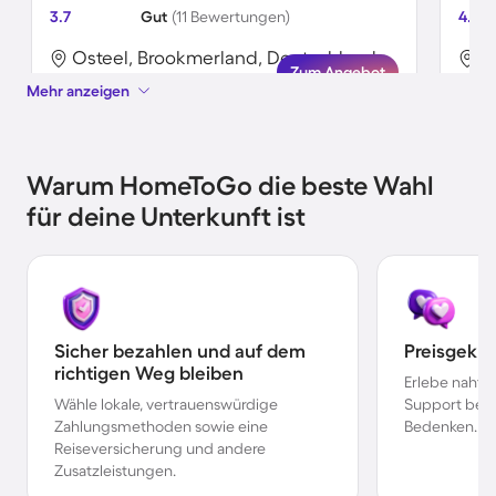
3.7
Gut
(11 Bewertungen)
4.8
Osteel, Brookmerland, Deutschland
O
Zum Angebot
Mehr anzeigen
Warum HomeToGo die beste Wahl
für deine Unterkunft ist
Sicher bezahlen und auf dem
Preisgekr
richtigen Weg bleiben
Erlebe nahtl
Wähle lokale, vertrauenswürdige
Support bei 
Zahlungsmethoden sowie eine
Bedenken.
Reiseversicherung und andere
Zusatzleistungen.