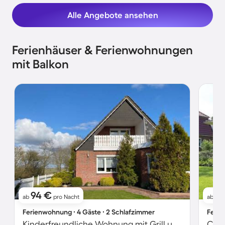
Alle Angebote ansehen
Ferienhäuser & Ferienwohnungen
mit Balkon
94 €
9
ab
pro Nacht
ab
Ferienwohnung ∙ 4 Gäste ∙ 2 Schlafzimmer
Ferie
Kinderfreundliche Wohnung mit Grill und Garten