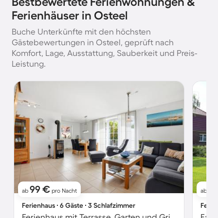
Bestbewertete Ferienwohnungen &
Ferienhäuser in Osteel
Buche Unterkünfte mit den höchsten
Gästebewertungen in Osteel, geprüft nach
Komfort, Lage, Ausstattung, Sauberkeit und Preis-
Leistung.
99 €
1
ab
pro Nacht
ab
Ferienhaus ∙ 6 Gäste ∙ 3 Schlafzimmer
Ferie
Ferienhaus mit Terrasse, Garten und Grill | Gartenblick