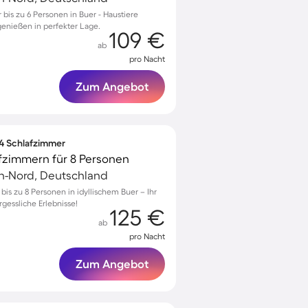
is zu 6 Personen in Buer - Haustiere
enießen in perfekter Lage.
109 €
ab
pro Nacht
Zum Angebot
 4 Schlafzimmer
fzimmern für 8 Personen
en-Nord, Deutschland
s zu 8 Personen in idyllischem Buer – Ihr
gessliche Erlebnisse!
125 €
ab
pro Nacht
Zum Angebot