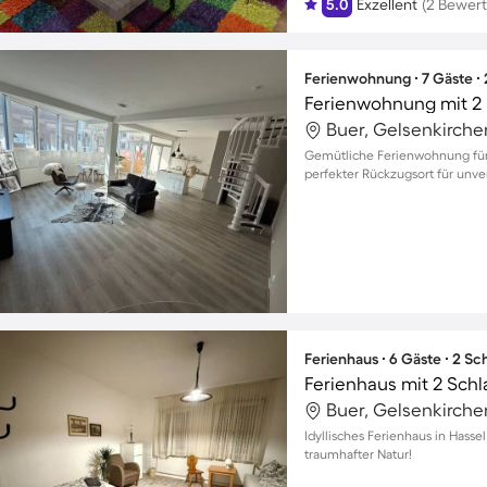
5.0
Exzellent
(2 Bewer
Ferienwohnung ∙ 7 Gäste ∙
Ferienwohnung mit 2 
Buer, Gelsenkirch
Gemütliche Ferienwohnung für b
perfekter Rückzugsort für unve
Ferienhaus ∙ 6 Gäste ∙ 2 S
Ferienhaus mit 2 Sch
Buer, Gelsenkirch
Idyllisches Ferienhaus in Hassel
traumhafter Natur!