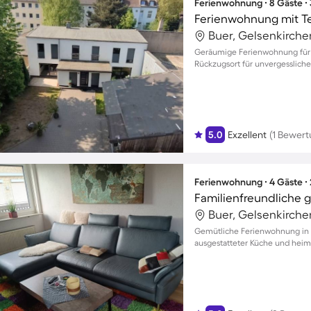
Ferienwohnung ∙ 8 Gäste ∙
Ferienwohnung mit T
Buer, Gelsenkirch
Geräumige Ferienwohnung für bi
Rückzugsort für unvergesslic
5.0
Exzellent
(1 Bewert
Ferienwohnung ∙ 4 Gäste ∙
Buer, Gelsenkirch
Gemütliche Ferienwohnung in He
ausgestatteter Küche und hei