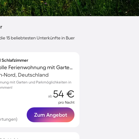
r
ie 15 beliebtesten Unterkünfte in Buer
 1 Schlafzimmer
Familienfreundliche tolle Ferienwohnung mit Garten | Naturblick | Haustiere sind willkommen
en-Nord, Deutschland
nung mit Garten und Parkmöglichkeiten in
lkommen!
54 €
ab
pro Nacht
Zum Angebot
rtungen)