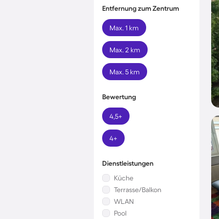
Entfernung zum Zentrum
Max. 1 km
Max. 2 km
Max. 5 km
Bewertung
4,5+
4+
Dienstleistungen
Küche
Terrasse/Balkon
WLAN
Pool