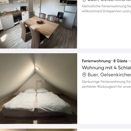
Gemütliche Ferienwohnung für b
willkommen! Entspannen und g
Ferienwohnung ∙ 8 Gäste ∙
Wohnung mit 4 Schla
Buer, Gelsenkirch
Geräumige Ferienwohnung für bi
perfekter Rückzugsort für unver