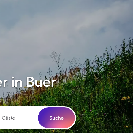
r in Buer
Gäste
Suche