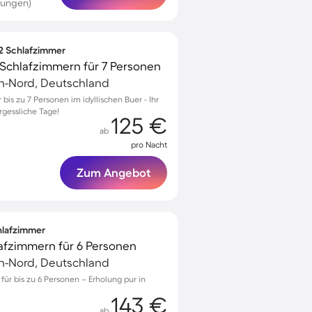
tungen)
 2 Schlafzimmer
Schlafzimmern für 7 Personen
en-Nord, Deutschland
is zu 7 Personen im idyllischen Buer - Ihr
rgessliche Tage!
125 €
ab
pro Nacht
Zum Angebot
chlafzimmer
lafzimmern für 6 Personen
en-Nord, Deutschland
 für bis zu 6 Personen – Erholung pur in
143 €
ab