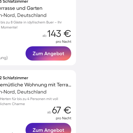
 3 Schlafzimmer
errasse und Garten
en-Nord, Deutschland
s zu 8 Gäste in idyllischem Buer – Ihr
he Momente!
143 €
ab
pro Nacht
Zum Angebot
ung)
 2 Schlafzimmer
Familienfreundliche gemütliche Wohnung mit Terrasse
en-Nord, Deutschland
rten für bis zu 4 Personen mit voll
mlichem Charme
67 €
ab
pro Nacht
Zum Angebot