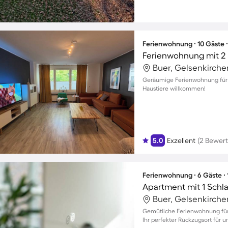
Ferienwohnung ∙ 10 Gäste 
Ferienwohnung mit 2 
Buer, Gelsenkirch
Geräumige Ferienwohnung für b
Haustiere willkommen!
5.0
Exzellent
(2 Bewer
Ferienwohnung ∙ 6 Gäste ∙
Apartment mit 1 Schl
Buer, Gelsenkirch
Gemütliche Ferienwohnung für b
Ihr perfekter Rückzugsort für u