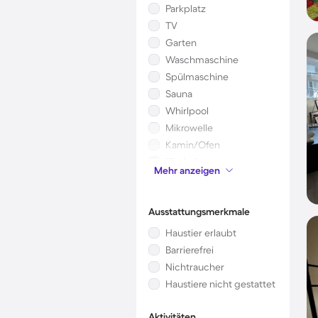
Parkplatz
TV
Garten
Waschmaschine
Spülmaschine
Sauna
Whirlpool
Mikrowelle
Kamin/Ofen
Kinderbett
Mehr anzeigen
Klimaanlage
Ausstattungsmerkmale
Haustier erlaubt
Barrierefrei
Nichtraucher
Haustiere nicht gestattet
Aktivitäten