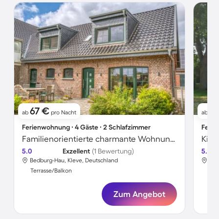
67 €
7
ab
pro Nacht
ab
Ferienwohnung ∙ 4 Gäste ∙ 2 Schlafzimmer
Ferie
Familienorientierte charmante Wohnung mit Grill, Terrasse und Garten | Gartenblick
5.0
Exzellent
(1 Bewertung)
5.0
Bedburg-Hau, Kleve, Deutschland
Bed
Terrasse/Balkon
Ter
Zum Angebot