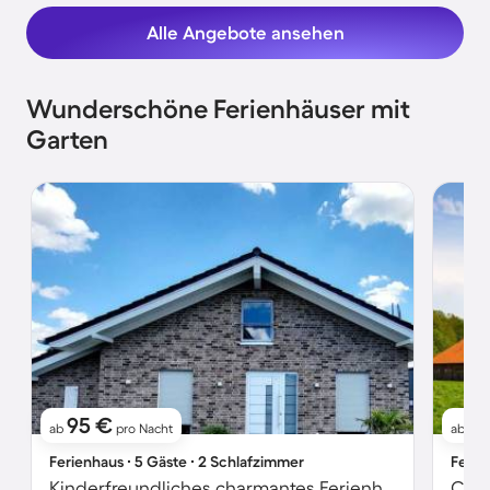
Alle Angebote ansehen
Wunderschöne Ferienhäuser mit
Garten
95 €
4
ab
pro Nacht
ab
Ferienhaus ∙ 5 Gäste ∙ 2 Schlafzimmer
Ferie
Kinderfreundliches charmantes Ferienhaus mit Grill und Garten | Neben dem Strand