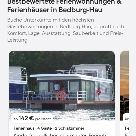
Bestbewertete Ferienwohnungen &
Ferienhäuser in Bedburg-Hau
Buche Unterkünfte mit den höchsten
Gästebewertungen in Bedburg-Hau, geprüft nach
Komfort, Lage, Ausstattung, Sauberkeit und Preis-
Leistung.
142 €
6
ab
pro Nacht
ab
Ferienhaus ∙ 4 Gäste ∙ 2 Schlafzimmer
Ferie
Kinderfreundliches charmantes Ferienhaus mit Terrasse | Seeblick