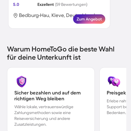
5.0
Exzellent
(59 Bewertungen)
Bedburg-Hau, Kleve, Deutschland
Zum Angebot
Warum HomeToGo die beste Wahl
für deine Unterkunft ist
Sicher bezahlen und auf dem
Preisgekr
richtigen Weg bleiben
Erlebe nahtl
Wähle lokale, vertrauenswürdige
Support bei 
Zahlungsmethoden sowie eine
Bedenken.
Reiseversicherung und andere
Zusatzleistungen.