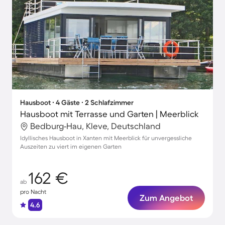
Hausboot ∙ 4 Gäste ∙ 2 Schlafzimmer
Hausboot mit Terrasse und Garten | Meerblick
Bedburg-Hau, Kleve, Deutschland
Idyllisches Hausboot in Xanten mit Meerblick für unvergessliche
Auszeiten zu viert im eigenen Garten
162 €
ab
pro Nacht
Zum Angebot
4.6