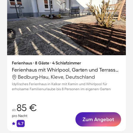
Ferienhaus ∙ 8 Gäste ∙ 4 Schlafzimmer
Ferienhaus mit Whirlpool, Garten und Terrasse | Stadtblick
Bedburg-Hau, Kleve, Deutschland
Idyllisches Ferienhaus in Kalkar mit Kamin und Whirlpool für
erholsame Familienurlaube bis 8 Personen im eigenen Garten
85 €
ab
pro Nacht
Zum Angebot
4.7