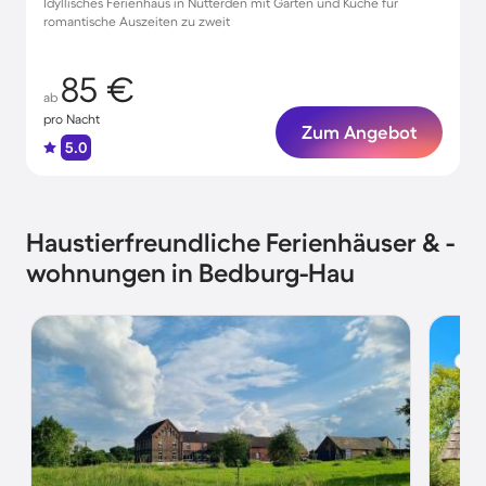
Idyllisches Ferienhaus in Nütterden mit Garten und Küche für
romantische Auszeiten zu zweit
85 €
ab
pro Nacht
Zum Angebot
5.0
Haustierfreundliche Ferienhäuser & -
wohnungen in Bedburg-Hau