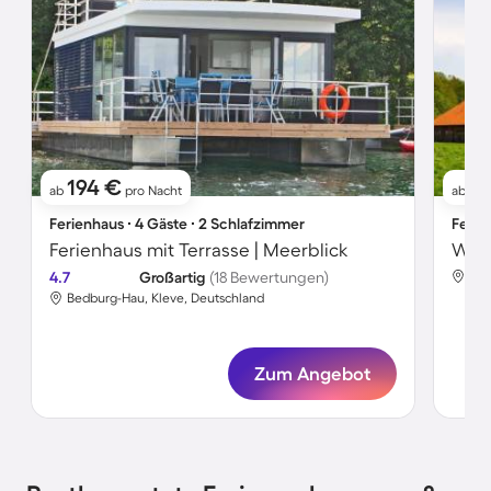
194 €
1
ab
pro Nacht
ab
Ferienhaus ∙ 4 Gäste ∙ 2 Schlafzimmer
Ferie
Ferienhaus mit Terrasse | Meerblick
Wohn
4.7
Großartig
(18 Bewertungen)
Bed
Bedburg-Hau, Kleve, Deutschland
Zum Angebot