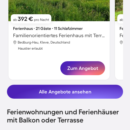
392 €
1
ab
pro Nacht
ab
Ferienhaus ∙ 21 Gäste ∙ 11 Schlafzimmer
Ferie
Familienorientiertes Ferienhaus mit Terrasse, Garten und privatem Pool | Gartenblick | Hunde erlaubt
Bedburg-Hau, Kleve, Deutschland
Bed
Haustier erlaubt
Hau
Zum Angebot
Alle Angebote ansehen
Ferienwohnungen und Ferienhäuser
mit Balkon oder Terrasse