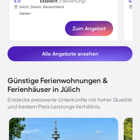
5.0
Exzellent
(1 Bewertung)
4.2
Jülich, Düren, Deutschland
Jül
Garten
Gar
Zum Angebot
Alle Angebote ansehen
Günstige Ferienwohnungen &
Ferienhäuser in Jülich
Entdecke preiswerte Unterkünfte mit hoher Qualität
und bestem Preis-Leistungs-Verhältnis.