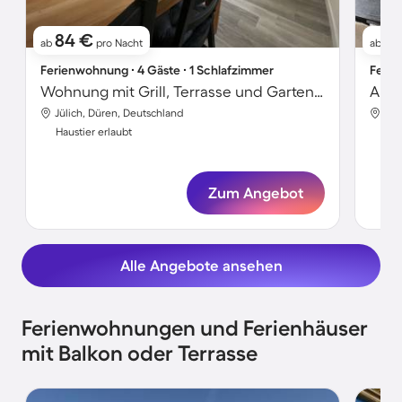
84 €
1
ab
pro Nacht
ab
Ferienwohnung ∙ 4 Gäste ∙ 1 Schlafzimmer
Ferie
Wohnung mit Grill, Terrasse und Garten | Gartenblick
Apar
Jülich, Düren, Deutschland
Jül
Haustier erlaubt
Hau
Zum Angebot
Alle Angebote ansehen
Ferienwohnungen und Ferienhäuser
mit Balkon oder Terrasse