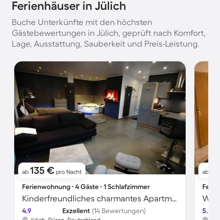
Ferienhäuser in Jülich
Buche Unterkünfte mit den höchsten
Gästebewertungen in Jülich, geprüft nach Komfort,
Lage, Ausstattung, Sauberkeit und Preis-Leistung.
135 €
5
ab
pro Nacht
ab
Ferienwohnung ∙ 4 Gäste ∙ 1 Schlafzimmer
Ferie
Kinderfreundliches charmantes Apartment mit Whirlpool
Wohn
4.9
Exzellent
(14 Bewertungen)
5.0
Jülich, Düren, Deutschland
Jül