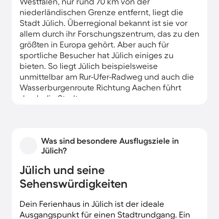
Westfalen, nur rund 70 km von der
niederländischen Grenze entfernt, liegt die
Stadt Jülich. Überregional bekannt ist sie vor
allem durch ihr Forschungszentrum, das zu den
größten in Europa gehört. Aber auch für
sportliche Besucher hat Jülich einiges zu
bieten. So liegt Jülich beispielsweise
unmittelbar am Rur-Ufer-Radweg und auch die
Wasserburgenroute Richtung Aachen führt
durch die Stadt.
Die Ferienwohnungen in Jülich bieten jeden
Komfort für einen romantischen Urlaub zu
zweit oder einen Kurztrip mit der ganzen
Was sind besondere Ausflugsziele in
Familie. Auch ein Abstecher in die Niederlande,
Jülich?
zum Beispiel nach Roermond, oder nach
Jülich und seine
Belgien sind von hier aus ganz einfach möglich.
Schließlich liegt auch die belgische Grenze nur
Sehenswürdigkeiten
rund 70 km von deiner Ferienwohnung in Jülich
entfernt.
Dein Ferienhaus in Jülich ist der ideale
Ausgangspunkt für einen Stadtrundgang. Ein