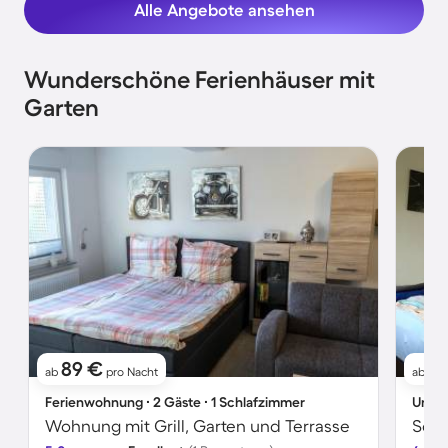
Alle Angebote ansehen
Wunderschöne Ferienhäuser mit
Garten
89 €
1
ab
pro Nacht
ab
Ferienwohnung ∙ 2 Gäste ∙ 1 Schlafzimmer
Unter
Wohnung mit Grill, Garten und Terrasse