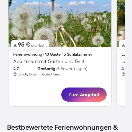
95 €
1
ab
pro Nacht
ab
Ferienwohnung ∙ 10 Gäste ∙ 3 Schlafzimmer
Lodge
Apartment mit Garten und Grill
Lodg
4.7
Großartig
(3 Bewertungen)
4.1
Jülich, Düren, Deutschland
Jül
Zum Angebot
Bestbewertete Ferienwohnungen &