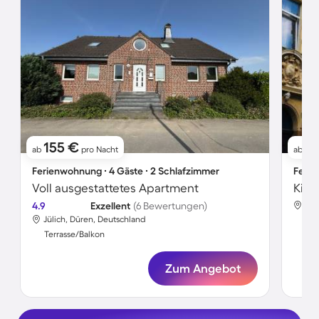
155 €
8
ab
pro Nacht
ab
Ferienwohnung ∙ 4 Gäste ∙ 2 Schlafzimmer
Ferie
Voll ausgestattetes Apartment
4.9
Exzellent
(6 Bewertungen)
Jül
Jülich, Düren, Deutschland
Ter
Terrasse/Balkon
Zum Angebot