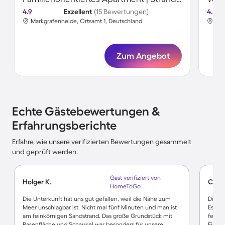
4.9
Exzellent
(15 Bewertungen)
4.8
Markgrafenheide, Ortsamt 1, Deutschland
Mar
Zum Angebot
Echte Gästebewertungen &
Erfahrungsberichte
Erfahre, wie unsere verifizierten Bewertungen gesammelt
und geprüft werden.
Gast verifiziert von
Holger K.
Claud
HomeToGo
Die Unterkunft hat uns gut gefallen, weil die Nähe zum
Die W
Meer unschlagbar ist. Nicht mal fünf Minuten und man ist
Es war
am feinkörnigen Sandstrand. Das große Grundstück mit
fehle
Rasenfläche und Schaukel war besonders für unsere
Eine a