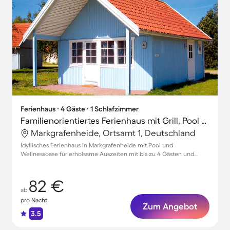
Ferienhaus ∙ 4 Gäste ∙ 1 Schlafzimmer
Familienorientiertes Ferienhaus mit Grill, Pool und Sauna | Neben dem Strand | Haustiere erlaubt
Markgrafenheide, Ortsamt 1, Deutschland
Idyllisches Ferienhaus in Markgrafenheide mit Pool und
Wellnessoase für erholsame Auszeiten mit bis zu 4 Gästen und
Haustieren
82 €
ab
pro Nacht
Zum Angebot
3.5