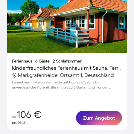
Ferienhaus ∙ 6 Gäste ∙ 2 Schlafzimmer
Kinderfreundliches Ferienhaus mit Sauna, Terrasse und Pool | Strand in der Nähe | Haustierfreundlich
Markgrafenheide, Ortsamt 1, Deutschland
Ferienhaus in Markgrafenheide mit Pool und Sauna für
unvergessliche Aufenthalte mit bis zu 6 Gästen und Hunden
willkommen!
106 €
ab
Zum Angebot
pro Nacht