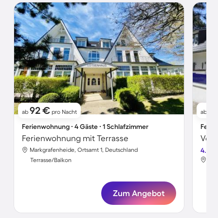
92 €
1
ab
pro Nacht
ab
Ferienwohnung ∙ 4 Gäste ∙ 1 Schlafzimmer
Ferie
Ferienwohnung mit Terrasse
Markgrafenheide, Ortsamt 1, Deutschland
4.5
Mar
Terrasse/Balkon
Ter
Zum Angebot