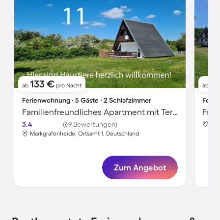
133 €
2
ab
pro Nacht
ab
Ferienwohnung ∙ 5 Gäste ∙ 2 Schlafzimmer
Ferie
Familienfreundliches Apartment mit Terrasse | Neben dem Strand | Hunde erlaubt
3.4
(69 Bewertungen)
Mar
Markgrafenheide, Ortsamt 1, Deutschland
Zum Angebot