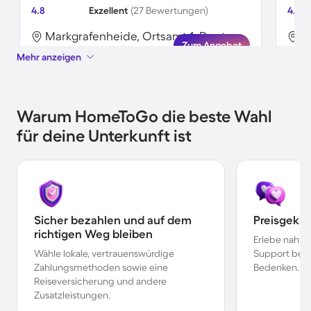
4.8
Exzellent
(27 Bewertungen)
4.8
Markgrafenheide, Ortsamt 1, Deutschland
Zum Angebot
Mehr anzeigen
Warum HomeToGo die beste Wahl
für deine Unterkunft ist
Sicher bezahlen und auf dem
Preisgekr
richtigen Weg bleiben
Erlebe nahtl
Wähle lokale, vertrauenswürdige
Support bei 
Zahlungsmethoden sowie eine
Bedenken.
Reiseversicherung und andere
Zusatzleistungen.