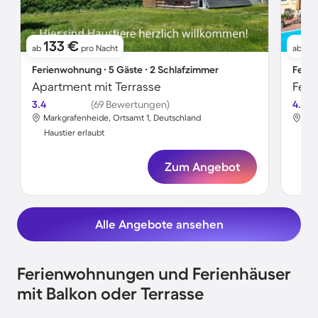
133 €
10
ab
pro Nacht
ab
Ferienwohnung ∙ 5 Gäste ∙ 2 Schlafzimmer
Ferie
Apartment mit Terrasse
Feri
3.4
(69 Bewertungen)
4.4
Markgrafenheide, Ortsamt 1, Deutschland
Mar
Haustier erlaubt
Hau
Zum Angebot
Alle Angebote ansehen
Ferienwohnungen und Ferienhäuser
mit Balkon oder Terrasse