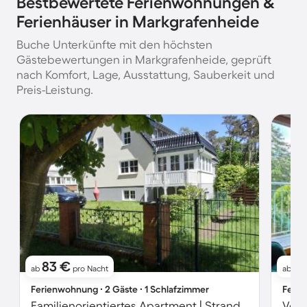
Bestbewertete Ferienwohnungen &
Ferienhäuser in Markgrafenheide
Buche Unterkünfte mit den höchsten
Gästebewertungen in Markgrafenheide, geprüft
nach Komfort, Lage, Ausstattung, Sauberkeit und
Preis-Leistung.
83 €
10
ab
pro Nacht
ab
Ferienwohnung ∙ 2 Gäste ∙ 1 Schlafzimmer
Ferie
Familienorientiertes Apartment | Strand in der Nähe