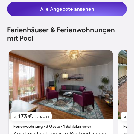
Alle Angebote ansehen
Ferienhäuser & Ferienwohnungen
mit Pool
173 €
1
ab
pro Nacht
ab
Ferienwohnung ∙ 3 Gäste ∙ 1 Schlafzimmer
Ferie
Apartment mit Terrasse, Pool und Sauna