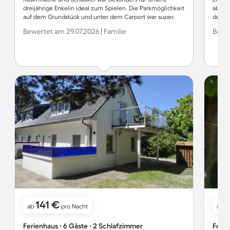
dreijährige Enkelin ideal zum Spielen. Die Parkmöglichkeit
aber w
auf dem Grundstück und unter dem Carport war super.
der In
Auch die Sauna hinter dem Haus haben wir täglich
konnt
Bewertet am 29.07.2026 | Familie
Bewer
genossen. Das Haus selbst ist gut ausgestattet und WLAN
funktionierte einwandfrei. Auf alle Fälle können wir das
Ferienhaus weiterempfehlen, denn auch der gute Service
des Vermieters ist hervorzuheben.
141 €
ab
pro Nacht
ab
Ferienhaus ∙ 6 Gäste ∙ 2 Schlafzimmer
Ferie